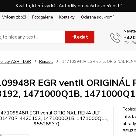
"Kvalita, která vydrží. Autodíly pro vaši bezpečnost."
Vrácení zboží
Fotogalerie
Kontakty
Ochrana soukromí
Nevíte
Hledat
+420
(Po-Pá
entily AGR - EGR
Renault
147109948R EGR ventil ORIGINÁL REN
)
109948R EGR ventil ORIGINÁL
3192, 1471000Q1B, 1471000Q1
Popis:
info: 
áhrad
BENZ6