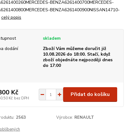
6261400260MERCEDES-BENZA6261400700MERCEDES-
6261400800MERCEDES-BENZA6261400900NISSAN14710-
.
celý popis
tupnost
skladem
a dodání
Zboží Vám můžeme doručit již
10.08.2026 do 18:00. Stačí, když
zboží objednáte nejpozději dnes
do 17:00
800 Kč
Přidat do košíku
40,50 Kč
bez DPH
roduktu:
2563
Výrobce:
RENAULT
oblíbených