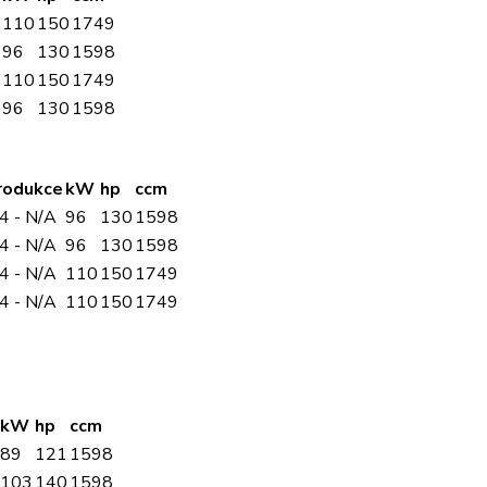
110
150
1749
96
130
1598
110
150
1749
96
130
1598
rodukce
kW
hp
ccm
4 - N/A
96
130
1598
4 - N/A
96
130
1598
4 - N/A
110
150
1749
4 - N/A
110
150
1749
kW
hp
ccm
89
121
1598
103
140
1598