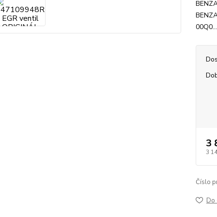
BENZA
BENZA
00Q0..
Dos
Dob
3 
3 1
Číslo p
Do 