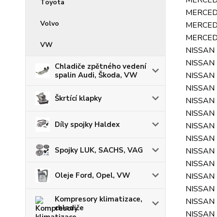
MERCED
Toyota
MERCED
Volvo
MERCED
MERCED
VW
NISSAN
NISSAN
Chladiče zpětného vedení
spalin Audi, Škoda, VW
NISSAN
NISSAN
Škrtící klapky
NISSAN
NISSAN
Díly spojky Haldex
NISSAN
NISSAN
Spojky LUK, SACHS, VAG
NISSAN
NISSAN
Oleje Ford, Opel, VW
NISSAN
NISSAN
Kompresory klimatizace,
NISSAN
chladiče
NISSAN