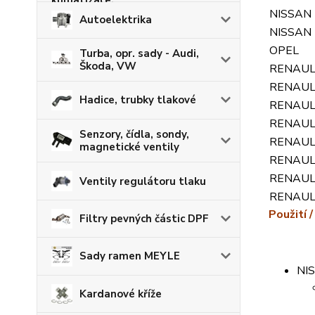
NISSAN
Autoelektrika
NISSAN
OPEL
Turba, opr. sady - Audi,
Škoda, VW
RENAU
RENAU
Hadice, trubky tlakové
RENAU
RENAU
Senzory, čídla, sondy,
RENAU
magnetické ventily
RENAU
RENAU
Ventily regulátoru tlaku
RENAU
Použití /
Filtry pevných částic DPF
Sady ramen MEYLE
NI
Kardanové kříže