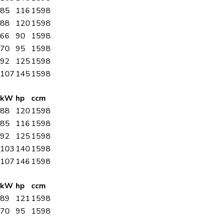
85
116
1598
88
120
1598
66
90
1598
70
95
1598
92
125
1598
107
145
1598
kW
hp
ccm
88
120
1598
85
116
1598
92
125
1598
103
140
1598
107
146
1598
kW
hp
ccm
89
121
1598
70
95
1598