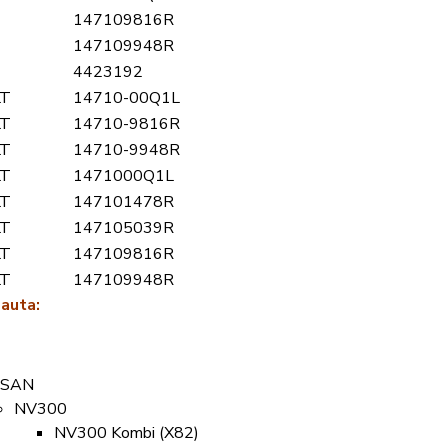
147109816R
147109948R
4423192
LT
14710-00Q1L
LT
14710-9816R
LT
14710-9948R
LT
1471000Q1L
LT
147101478R
LT
147105039R
LT
147109816R
LT
147109948R
 auta:
SSAN
NV300
NV300 Kombi (X82)