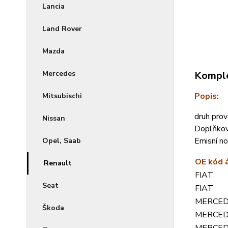
Lancia
Land Rover
Mazda
Mercedes
Komple
Popis:
Mitsubischi
druh pro
Nissan
Doplňkov
Emisní n
Opel, Saab
OE kód 
Renault
FIAT
Seat
FIAT
MERCED
Škoda
MERCED