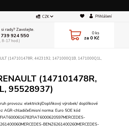
Přihlášení
CZK
 si rady? Zavolejte.
0
ks
 739 924 550
za
0 Kč
, 8-17 hod.)
AULT (147101478R, 4423192, 1471000Q1B, 1471000Q1L,
 RENAULT (147101478R,
L, 95528937)
druh provozu: elektrickýDoplňkový výrobek/ doplňkové
bez AGR-chladičeEmisní norma: Euro 5OE kód
yFIAT6000616782FIAT6000620597MERCEDES-
261400060MERCEDES-BENZ6261400260MERCEDES-