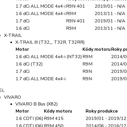
1.7 dCi ALL MODE 4x4-i
R9N 401
2019/01 - N/A
1.6 dCi ALL MODE 4x4-i
R9M
2013/11 - N/A
1.7 dCi
R9N 401
2019/01 - N/A
1.6 dCi
R9M
2013/11 - N/A
X-TRAIL
X-TRAIL III (T32_, T32R, T32RR)
Motor
Kódy motoru
Roky p
1.6 dCi ALL MODE 4x4-i (NT32)
R9M
2014/0
1.6 dCi (T32)
R9M
2014/0
1.7 dCi
R9N
2019/0
1.7 dCi ALL MODE 4x4-i
R9N
2019/0
EL
VIVARO
VIVARO B Bus (X82)
Motor
Kódy motoru
Roky produkce
1.6 CDTI (06)
R9M 415
2019/01 - 2019/12
1.6 CDTI (06)
R9M 450
2014/06 - 2016/12