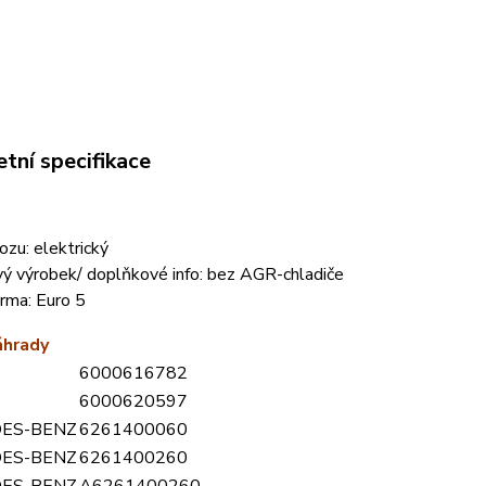
tní specifikace
vozu:
elektrický
ý výrobek/ doplňkové info:
bez AGR-chladiče
orma:
Euro 5
áhrady
6000616782
6000620597
ES-BENZ
6261400060
ES-BENZ
6261400260