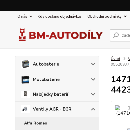
O nás
Kdy dostanu objednávku?
Obchodní podmínky
Úvod
V
Autobaterie
95528937
147
Motobaterie
442
Nabíječky baterií
Ventily AGR - EGR
Alfa Romeo