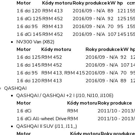
Motor
Kódy motoru
Roky produkce
kW
hp
cc
1.6 dci 120
R9M 413
2016/09 - N/A
89
121
15
1.6 dCi 125
R9M 452
2016/09 - N/A
92
125
15
1.6 dci 95
R9M 413
2016/09 - N/A
70
95
15
1.6 dCi 145
R9M 452
2016/09 - N/A
107
145
15
NV300 Van (X82)
Motor
Kódy motoru
Roky produkce
kW
h
1.6 dci 125
R9M 452
2016/09 - N/A
92
1
1.6 dci 145
R9M 452
2016/09 - N/A
107
1
1.6 dci 95
R9M 413, R9M 415
2016/09 - N/A
70
9
1.6 dci 120
R9M 413
2016/09 - N/A
89
1
QASHQAI
QASHQAI / QASHQAI +2 I (J10, NJ10, JJ10E)
Motor
Kódy motoru
Roky produkce
1.6 dCi
R9M
2011/10 - 2013
1.6 dCi All-wheel Drive
R9M
2011/10 - 2013
QASHQAI II SUV (J11, J11_)
Motor
Kódy motoru
Roky produkce