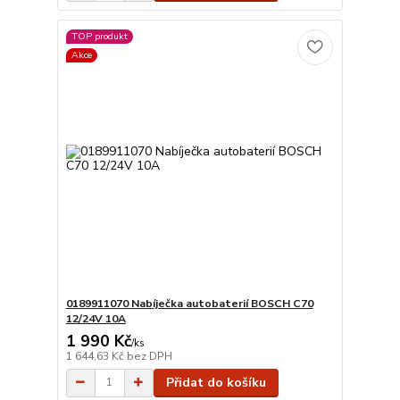
TOP produkt
Akce
0189911070 Nabíječka autobaterií BOSCH C70
12/24V 10A
1 990 Kč
/
ks
1 644,63 Kč
bez DPH
Přidat do košíku