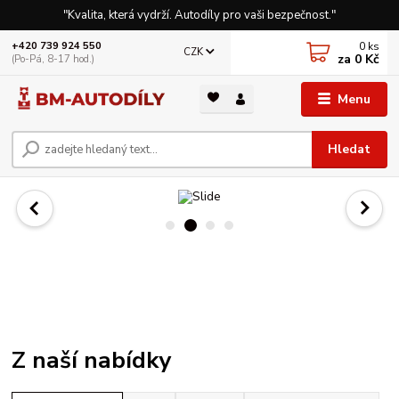
"Kvalita, která vydrží. Autodíly pro vaši bezpečnost."
0
ks
+420 739 924 550
CZK
za
0 Kč
(Po-Pá, 8-17 hod.)
Menu
Hledat
Z naší nabídky