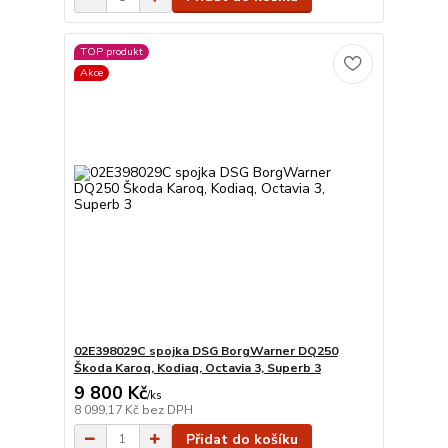
TOP produkt
Akce
02E398029C spojka DSG BorgWarner DQ250
Škoda Karoq, Kodiaq, Octavia 3, Superb 3
9 800 Kč
/
ks
8 099,17 Kč
bez DPH
Přidat do košíku