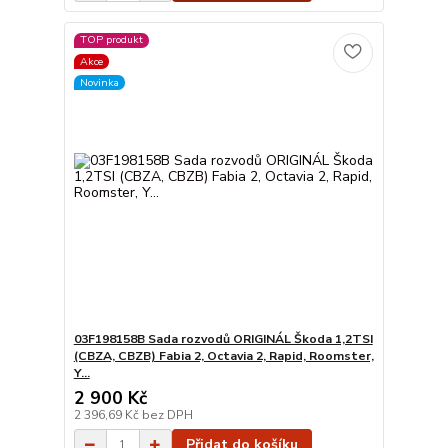
TOP produkt
Akce
Novinka
03F198158B Sada rozvodů ORIGINÁL Škoda 1,2TSI
(CBZA, CBZB) Fabia 2, Octavia 2, Rapid, Roomster,
Y...
2 900 Kč
2 396,69 Kč
bez DPH
Přidat do košíku