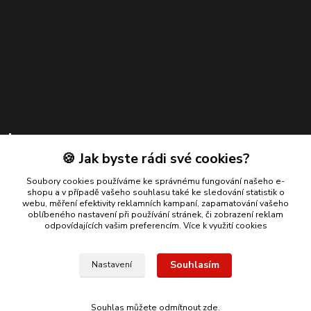
Kontakty
🍪 Jak byste rádi své cookies?
Zákaznická podpora
Soubory cookies používáme ke správnému fungování našeho e-
+420 739 924 550
shopu a v případě vašeho souhlasu také ke sledování statistik o
(Po-Pá, 8-17 hod.)
webu, měření efektivity reklamních kampaní, zapamatování vašeho
oblíbeného nastavení při používání stránek, či zobrazení reklam
info@bmautodily.cz
odpovídajících vašim preferencím.
Více k využití cookies
Souhlasím
Nastavení
Copyright 2026 BM-AUTODÍLY. Všechna práva vyhrazena.
Souhlas můžete odmítnout
zde
.