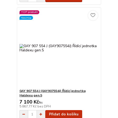
TOP produkt
Novinka
0AY 907 554 J (0AY907554J) Řídící jednotka
Haldexu gen.5
7 100 Kč
/
ks
5 867,77 Kč
bez DPH
Přidat do košíku