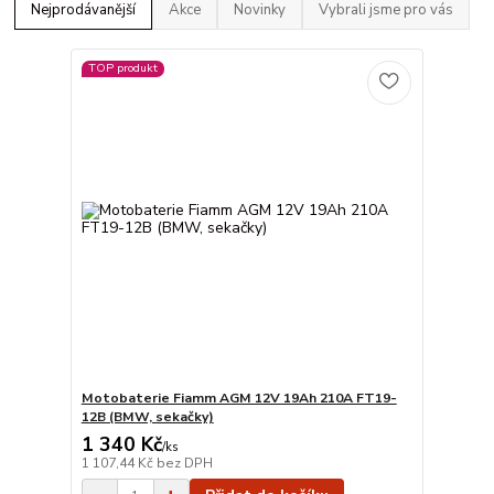
Nejprodávanější
Akce
Novinky
Vybrali jsme pro vás
TOP produkt
Motobaterie Fiamm AGM 12V 19Ah 210A FT19-
12B (BMW, sekačky)
1 340 Kč
/
ks
1 107,44 Kč
bez DPH