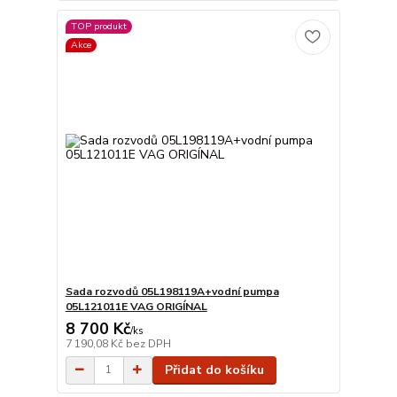
TOP produkt
Akce
Sada rozvodů 05L198119A+vodní pumpa
05L121011E VAG ORIGÍNAL
8 700 Kč
/
ks
7 190,08 Kč
bez DPH
Přidat do košíku