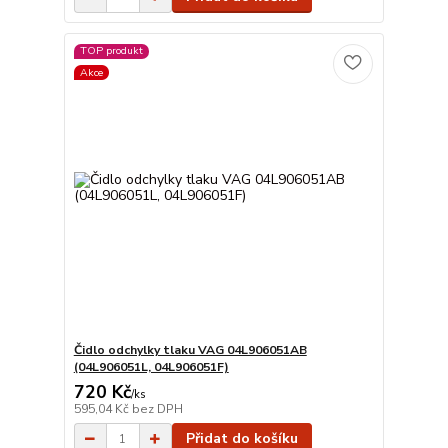
TOP produkt
Akce
Čidlo odchylky tlaku VAG 04L906051AB
(04L906051L, 04L906051F)
720 Kč
/
ks
595,04 Kč
bez DPH
Přidat do košíku