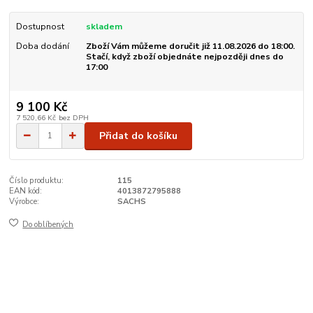
Dostupnost
skladem
Doba dodání
Zboží Vám můžeme doručit již 11.08.2026 do 18:00.
Stačí, když zboží objednáte nejpozději dnes do
17:00
9 100 Kč
7 520,66 Kč
bez DPH
Přidat do košíku
Číslo produktu:
115
EAN kód:
4013872795888
Výrobce:
SACHS
Do oblíbených