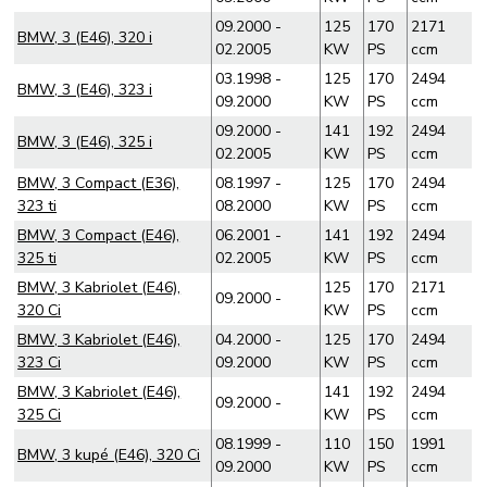
09.2000 -
125
170
2171
BMW, 3 (E46), 320 i
02.2005
KW
PS
ccm
03.1998 -
125
170
2494
BMW, 3 (E46), 323 i
09.2000
KW
PS
ccm
09.2000 -
141
192
2494
BMW, 3 (E46), 325 i
02.2005
KW
PS
ccm
BMW, 3 Compact (E36),
08.1997 -
125
170
2494
323 ti
08.2000
KW
PS
ccm
BMW, 3 Compact (E46),
06.2001 -
141
192
2494
325 ti
02.2005
KW
PS
ccm
BMW, 3 Kabriolet (E46),
125
170
2171
09.2000 -
320 Ci
KW
PS
ccm
BMW, 3 Kabriolet (E46),
04.2000 -
125
170
2494
323 Ci
09.2000
KW
PS
ccm
BMW, 3 Kabriolet (E46),
141
192
2494
09.2000 -
325 Ci
KW
PS
ccm
08.1999 -
110
150
1991
BMW, 3 kupé (E46), 320 Ci
09.2000
KW
PS
ccm