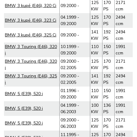
125
170
2171
BMW, 3 kupé (E46), 320 Ci
09.2000 -
KW
PS
ccm
04.1999 -
125
170
2494
BMW, 3 kupé (E46), 323 Ci
09.2000
KW
PS
ccm
141
192
2494
BMW, 3 kupé (E46), 325 Ci
09.2000 -
KW
PS
ccm
BMW, 3 Touring (E46), 320
10.1999 -
110
150
1991
i
09.2000
KW
PS
ccm
BMW, 3 Touring (E46), 320
09.2000 -
125
170
2171
i
02.2005
KW
PS
ccm
BMW, 3 Touring (E46), 325
09.2000 -
141
192
2494
i
02.2005
KW
PS
ccm
01.1996 -
110
150
1991
BMW, 5 (E39), 520 i
09.2000
KW
PS
ccm
04.1999 -
100
136
1991
BMW, 5 (E39), 520 i
06.2003
KW
PS
ccm
09.2000 -
125
170
2171
BMW, 5 (E39), 520 i
06.2003
KW
PS
ccm
11.1995 -
125
170
2494