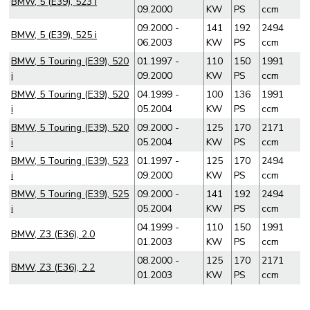
BMW, 5 (E39), 523 i
09.2000
KW
PS
ccm
09.2000 -
141
192
2494
BMW, 5 (E39), 525 i
06.2003
KW
PS
ccm
BMW, 5 Touring (E39), 520
01.1997 -
110
150
1991
i
09.2000
KW
PS
ccm
BMW, 5 Touring (E39), 520
04.1999 -
100
136
1991
i
05.2004
KW
PS
ccm
BMW, 5 Touring (E39), 520
09.2000 -
125
170
2171
i
05.2004
KW
PS
ccm
BMW, 5 Touring (E39), 523
01.1997 -
125
170
2494
i
09.2000
KW
PS
ccm
BMW, 5 Touring (E39), 525
09.2000 -
141
192
2494
i
05.2004
KW
PS
ccm
04.1999 -
110
150
1991
BMW, Z3 (E36), 2.0
01.2003
KW
PS
ccm
08.2000 -
125
170
2171
BMW, Z3 (E36), 2.2
01.2003
KW
PS
ccm