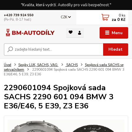
"Kvalita, která vydrží. Autodíly pro vaši bezpečnost."
0
ks
+420 739 924 550
CZK
za
0 Kč
(Po-Pá, 8-17 hod.)
Menu
Hledat
Úvod
Spojky LUK, SACHS, VAG
SACHS
Spojková sada SACHS se
setrvačníkem
2290601094 Spojková sada SACHS 2290 601 094 BMW 3
E36/E46, 5 E39, Z3 E36
2290601094 Spojková sada
SACHS 2290 601 094 BMW 3
E36/E46, 5 E39, Z3 E36