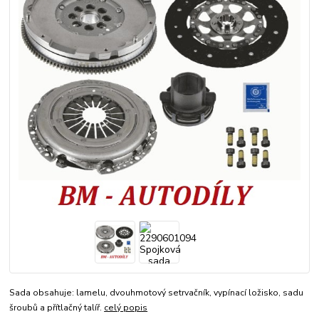
Sada obsahuje: lamelu, dvouhmotový setrvačník, vypínací ložisko, sadu
šroubů a přítlačný talíř.
celý popis