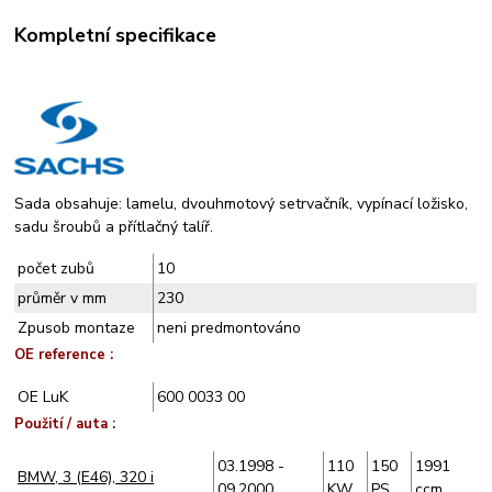
Kompletní specifikace
Sada obsahuje: lamelu, dvouhmotový setrvačník, vypínací ložisko,
sadu šroubů a přítlačný talíř.
počet zubů
10
průměr v mm
230
Zpusob montaze
neni predmontováno
OE reference :
OE LuK
600 0033 00
Použití / auta :
03.1998 -
110
150
1991
BMW, 3 (E46), 320 i
09.2000
KW
PS
ccm