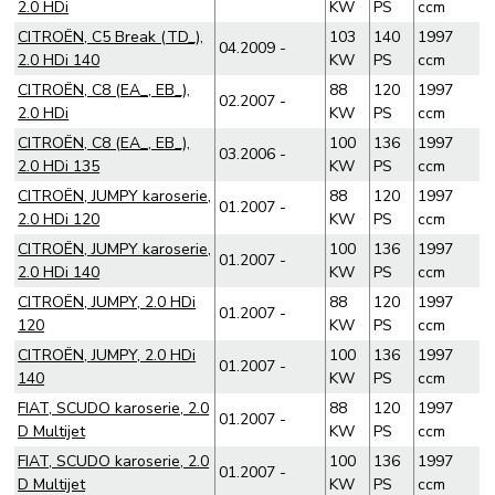
2.0 HDi
KW
PS
ccm
CITROËN, C5 Break (TD_),
103
140
1997
04.2009 -
2.0 HDi 140
KW
PS
ccm
CITROËN, C8 (EA_, EB_),
88
120
1997
02.2007 -
2.0 HDi
KW
PS
ccm
CITROËN, C8 (EA_, EB_),
100
136
1997
03.2006 -
2.0 HDi 135
KW
PS
ccm
CITROËN, JUMPY karoserie,
88
120
1997
01.2007 -
2.0 HDi 120
KW
PS
ccm
CITROËN, JUMPY karoserie,
100
136
1997
01.2007 -
2.0 HDi 140
KW
PS
ccm
CITROËN, JUMPY, 2.0 HDi
88
120
1997
01.2007 -
120
KW
PS
ccm
CITROËN, JUMPY, 2.0 HDi
100
136
1997
01.2007 -
140
KW
PS
ccm
FIAT, SCUDO karoserie, 2.0
88
120
1997
01.2007 -
D Multijet
KW
PS
ccm
FIAT, SCUDO karoserie, 2.0
100
136
1997
01.2007 -
D Multijet
KW
PS
ccm