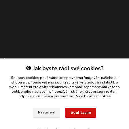
Kontakty
🍪 Jak byste rádi své cookies?
Zákaznická podpora
+420 739 924 550
Soubory cookies používáme ke správnému fungování našeho e-
shopu a v případě vašeho souhlasu také ke sledování statistik o
(Po-Pá, 8-17 hod.)
webu, měření efektivity reklamních kampaní, zapamatování vašeho
oblíbeného nastavení při používání stránek, či zobrazení reklam
info@bmautodily.cz
odpovídajících vašim preferencím.
Více k využití cookies
Souhlasím
Nastavení
Copyright 2026 BM-AUTODÍLY. Všechna práva vyhrazena.