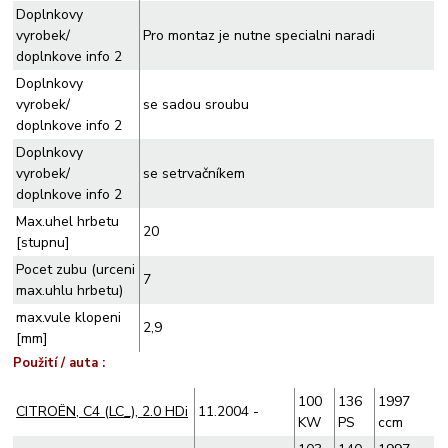
Doplnkovy
vyrobek/
Pro montaz je nutne specialni naradi
doplnkove info 2
Doplnkovy
vyrobek/
se sadou sroubu
doplnkove info 2
Doplnkovy
vyrobek/
se setrvačníkem
doplnkove info 2
Max.uhel hrbetu
20
[stupnu]
Pocet zubu (urceni
7
max.uhlu hrbetu)
max.vule klopeni
2,9
[mm]
Použití / auta :
100
136
1997
CITROËN, C4 (LC_), 2.0 HDi
11.2004 -
KW
PS
ccm