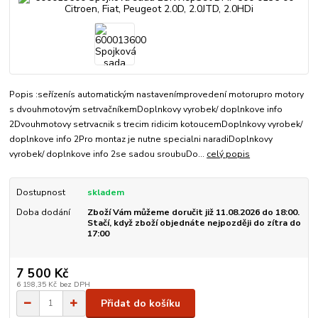
Popis :seřízenís automatickým nastavenímprovedení motorupro motory
s dvouhmotovým setrvačníkemDoplnkovy vyrobek/ doplnkove info
2Dvouhmotovy setrvacnik s trecim ridicim kotoucemDoplnkovy vyrobek/
doplnkove info 2Pro montaz je nutne specialni naradiDoplnkovy
vyrobek/ doplnkove info 2se sadou sroubuDo...
celý popis
Dostupnost
skladem
Doba dodání
Zboží Vám můžeme doručit již 11.08.2026 do 18:00.
Stačí, když zboží objednáte nejpozději do zítra do
17:00
7 500 Kč
6 198,35 Kč
bez DPH
Přidat do košíku