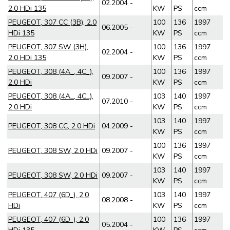
02.2004 -
2.0 HDi 135
KW
PS
ccm
PEUGEOT, 307 CC (3B), 2.0
100
136
1997
06.2005 -
HDi 135
KW
PS
ccm
PEUGEOT, 307 SW (3H),
100
136
1997
02.2004 -
2.0 HDi 135
KW
PS
ccm
PEUGEOT, 308 (4A_, 4C_),
100
136
1997
09.2007 -
2.0 HDi
KW
PS
ccm
PEUGEOT, 308 (4A_, 4C_),
103
140
1997
07.2010 -
2.0 HDi
KW
PS
ccm
103
140
1997
PEUGEOT, 308 CC, 2.0 HDi
04.2009 -
KW
PS
ccm
100
136
1997
PEUGEOT, 308 SW, 2.0 HDi
09.2007 -
KW
PS
ccm
103
140
1997
PEUGEOT, 308 SW, 2.0 HDi
09.2007 -
KW
PS
ccm
PEUGEOT, 407 (6D_), 2.0
103
140
1997
08.2008 -
HDi
KW
PS
ccm
PEUGEOT, 407 (6D_), 2.0
100
136
1997
05.2004 -