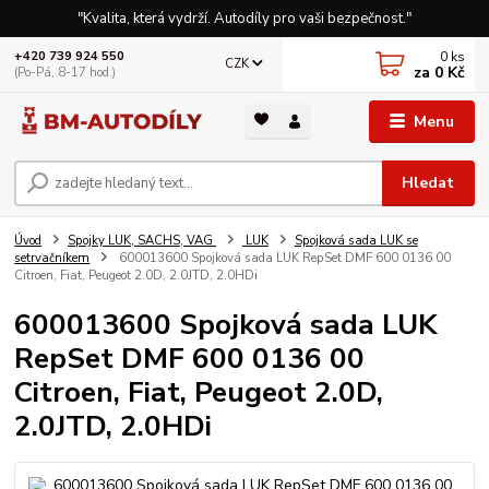
"Kvalita, která vydrží. Autodíly pro vaši bezpečnost."
0
ks
+420 739 924 550
CZK
za
0 Kč
(Po-Pá, 8-17 hod.)
Menu
Hledat
Úvod
Spojky LUK, SACHS, VAG
LUK
Spojková sada LUK se
setrvačníkem
600013600 Spojková sada LUK RepSet DMF 600 0136 00
Citroen, Fiat, Peugeot 2.0D, 2.0JTD, 2.0HDi
600013600 Spojková sada LUK
RepSet DMF 600 0136 00
Citroen, Fiat, Peugeot 2.0D,
2.0JTD, 2.0HDi