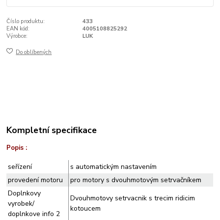
Číslo produktu:
433
EAN kód:
4005108825292
Výrobce:
LUK
Do oblíbených
Kompletní specifikace
Popis :
seřízení
s automatickým nastavením
provedení motoru
pro motory s dvouhmotovým setrvačníkem
Doplnkovy
Dvouhmotovy setrvacnik s trecim ridicim
vyrobek/
kotoucem
doplnkove info 2