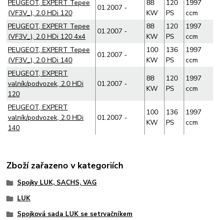
PEUGEOT, EXPERT Tepee
88
120
1997
01.2007 -
(VF3V_), 2.0 HDi 120
KW
PS
ccm
PEUGEOT, EXPERT Tepee
88
120
1997
01.2007 -
(VF3V_), 2.0 HDi 120 4x4
KW
PS
ccm
PEUGEOT, EXPERT Tepee
100
136
1997
01.2007 -
(VF3V_), 2.0 HDi 140
KW
PS
ccm
PEUGEOT, EXPERT
88
120
1997
valník/podvozek, 2.0 HDi
01.2007 -
KW
PS
ccm
120
PEUGEOT, EXPERT
100
136
1997
valník/podvozek, 2.0 HDi
01.2007 -
KW
PS
ccm
140
Zboží zařazeno v kategoriích
Spojky LUK, SACHS, VAG
LUK
Spojková sada LUK se setrvačníkem