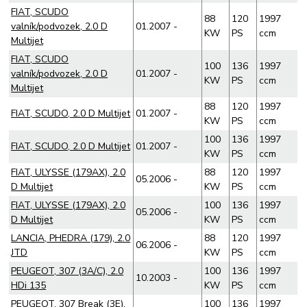
FIAT, SCUDO
88
120
1997
valník/podvozek, 2.0 D
01.2007 -
KW
PS
ccm
Multijet
FIAT, SCUDO
100
136
1997
valník/podvozek, 2.0 D
01.2007 -
KW
PS
ccm
Multijet
88
120
1997
FIAT, SCUDO, 2.0 D Multijet
01.2007 -
KW
PS
ccm
100
136
1997
FIAT, SCUDO, 2.0 D Multijet
01.2007 -
KW
PS
ccm
FIAT, ULYSSE (179AX), 2.0
88
120
1997
05.2006 -
D Multijet
KW
PS
ccm
FIAT, ULYSSE (179AX), 2.0
100
136
1997
05.2006 -
D Multijet
KW
PS
ccm
LANCIA, PHEDRA (179), 2.0
88
120
1997
06.2006 -
JTD
KW
PS
ccm
PEUGEOT, 307 (3A/C), 2.0
100
136
1997
10.2003 -
HDi 135
KW
PS
ccm
PEUGEOT, 307 Break (3E),
100
136
1997