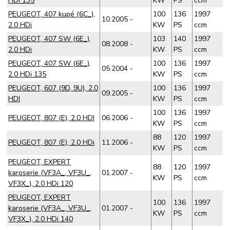
HDi 135
KW
PS
ccm
PEUGEOT, 407 kupé (6C_),
100
136
1997
10.2005 -
2.0 HDi
KW
PS
ccm
PEUGEOT, 407 SW (6E_),
103
140
1997
08.2008 -
2.0 HDi
KW
PS
ccm
PEUGEOT, 407 SW (6E_),
100
136
1997
05.2004 -
2.0 HDi 135
KW
PS
ccm
PEUGEOT, 607 (9D, 9U), 2.0
100
136
1997
09.2005 -
HDI
KW
PS
ccm
100
136
1997
PEUGEOT, 807 (E), 2.0 HDI
06.2006 -
KW
PS
ccm
88
120
1997
PEUGEOT, 807 (E), 2.0 HDi
11.2006 -
KW
PS
ccm
PEUGEOT, EXPERT
88
120
1997
karoserie (VF3A_, VF3U_,
01.2007 -
KW
PS
ccm
VF3X_), 2.0 HDi 120
PEUGEOT, EXPERT
100
136
1997
karoserie (VF3A_, VF3U_,
01.2007 -
KW
PS
ccm
VF3X_), 2.0 HDi 140