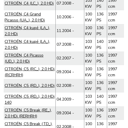
103
140
1997
CITROËN, C4 (LC_), 2.0 HDi
07.2008 -
KW
PS
ccm
CITROËN, C4 Grand
100
136
1997
10.2006 -
Picasso (UA_), 2.0 HDi
KW
PS
ccm
CITROËN, C4 kupé (LA_),
100
136
1997
11.2004 -
2.0 HDi
KW
PS
ccm
CITROËN, C4 kupé (LA_),
103
140
1997
07.2008 -
2.0 HDi
KW
PS
ccm
CITROËN, C4 Picasso
100
136
1997
02.2007 -
(UD_), 2.0 HDi
KW
PS
ccm
CITROËN, C5 (RC_), 2.0 HDi
100
136
1997
09.2004 -
(RCRHRH)
KW
PS
ccm
100
136
1997
CITROËN, C5 (RD_), 2.0 HDi
02.2008 -
KW
PS
ccm
CITROËN, C5 (RD_), 2.0 HDi
103
140
1997
04.2009 -
140
KW
PS
ccm
CITROËN, C5 Break (RE_),
100
136
1997
09.2004 -
2.0 HDi (RERHRH)
KW
PS
ccm
CITROËN, C5 Break (TD_),
100
136
1997
02.2008 -