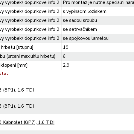
y vyrobek/ doplnkove info 2
Pro montaz je nutne specialni nara
y vyrobek/ doplnkove info 2
s vypinacim loziskem
y vyrobek/ doplnkove info 2
se sadou sroubu
y vyrobek/ doplnkove info 2
se setrvačníkem
y vyrobek/ doplnkove info 2
se spojkovou lamelou
 hrbetu [stupnu]
19
bu (urceni max.uhlu hrbetu)
6
 klopeni [mm]
2,9
uta :
 (8P1), 1.6 TDI
 (8P1), 1.6 TDI
 Kabriolet (8P7), 1.6 TDI