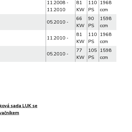
11.2008 -
81
110
1968
11.2010
KW
PS
ccm
66
90
1598
05.2010 -
KW
PS
ccm
81
110
1968
11.2010 -
KW
PS
ccm
77
105
1598
05.2010 -
KW
PS
ccm
ková sada LUK se
vačníkem