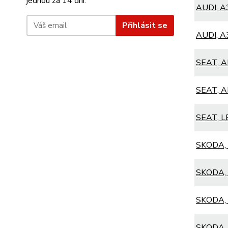
jednou za 14 dní.
AUDI, A3
Přihlásit se
AUDI, A3
SEAT, A
SEAT, A
SEAT, L
SKODA, 
SKODA, 
SKODA, 
SKODA, 