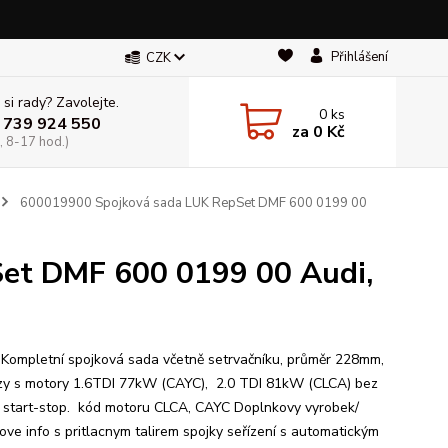
Přihlášení
CZK
 si rady? Zavolejte.
0
ks
 739 924 550
za
0 Kč
, 8-17 hod.)
600019900 Spojková sada LUK RepSet DMF 600 0199 00
et DMF 600 0199 00 Audi,
: Kompletní spojková sada včetně setrvačníku, průměr 228mm,
zy s motory 1.6TDI 77kW (CAYC), 2.0 TDI 81kW (CLCA) bez
 start-stop. kód motoru CLCA, CAYC Doplnkovy vyrobek/
ove info s pritlacnym talirem spojky seřízení s automatickým