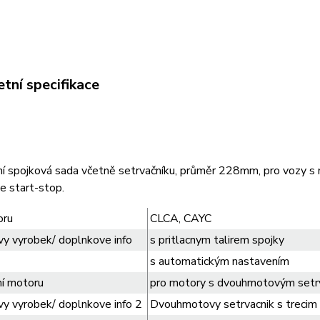
tní specifikace
í spojková sada včetně setrvačníku, průměr 228mm, pro vozy
e start-stop.
oru
CLCA, CAYC
y vyrobek/ doplnkove info
s pritlacnym talirem spojky
s automatickým nastavením
í motoru
pro motory s dvouhmotovým setr
y vyrobek/ doplnkove info 2
Dvouhmotovy setrvacnik s trecim 