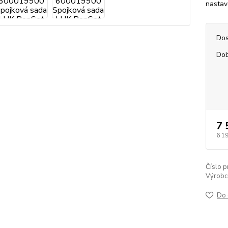
nastav
Dos
Dob
7 
6 1
Číslo p
Výrobc
Do 