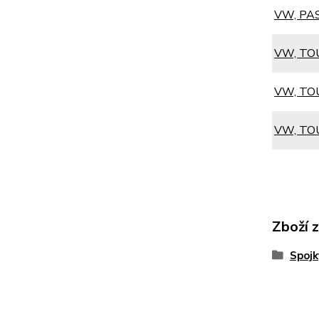
VW, PASS
VW, TOU
VW, TOU
VW, TOU
Zboží 
Spoj