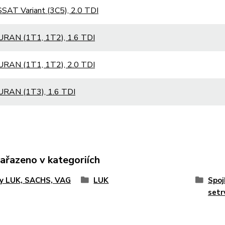
AT Variant (3C5), 2.0 TDI
RAN (1T1, 1T2), 1.6 TDI
RAN (1T1, 1T2), 2.0 TDI
RAN (1T3), 1.6 TDI
zařazeno v kategoriích
ky LUK, SACHS, VAG
LUK
Spoj
setr