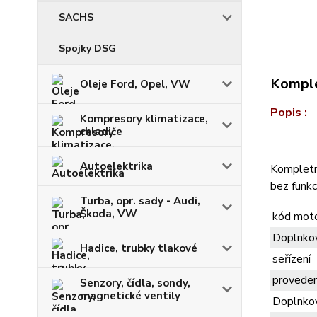
SACHS
Spojky DSG
Komple
Oleje Ford, Opel, VW
Popis :
Kompresory klimatizace,
chladiče
Autoelektrika
Kompletn
bez funkc
Turba, opr. sady - Audi,
Škoda, VW
kód mot
Doplnkov
Hadice, trubky tlakové
seřízení
proveden
Senzory, čídla, sondy,
magnetické ventily
Doplnkov