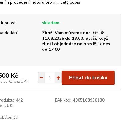
ením provedení motoru pro m...
celý popis
tupnost
skladem
a dodání
Zboží Vám můžeme doručit již
11.08.2026 do 18:00. Stačí, když
zboží objednáte nejpozději dnes
do 17:00
500 Kč
Přidat do košíku
98,35 Kč
bez DPH
roduktu:
442
EAN kód:
4005108950130
e:
LUK
oblíbených