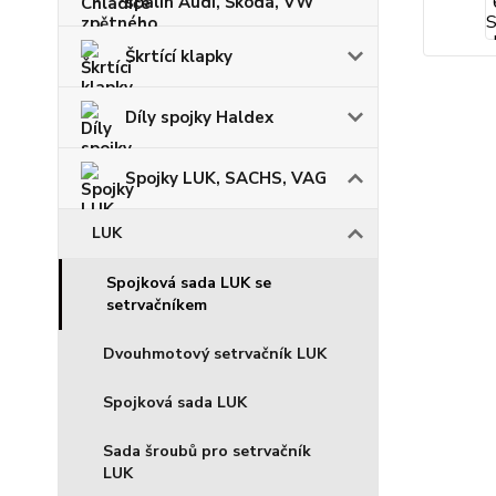
spalin Audi, Škoda, VW
Škrtící klapky
Díly spojky Haldex
Spojky LUK, SACHS, VAG
LUK
Spojková sada LUK se
setrvačníkem
Dvouhmotový setrvačník LUK
Spojková sada LUK
Sada šroubů pro setrvačník
LUK