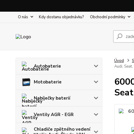
O nás
Kdy dostanu objednávku?
Obchodní podmínky
Úvod
S
Autobaterie
Audi, Seat
6000
Motobaterie
Seat
Nabíječky baterií
Ventily AGR - EGR
Chladiče zpětného vedení