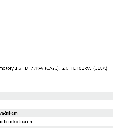
 s motory 1.6TDI 77kW (CAYC), 2.0 TDI 81kW (CLCA)
vačníkem
ridicim kotoucem