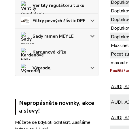
Doplnkov
Ventily regulátoru tlaku
Doplnkov
Doplnkov
Filtry pevných částic DPF
Doplnkov
Sady ramen MEYLE
Doplnkov
Max.uhel
Kardanové kříže
Pocet zu
max.vule
Výprodej
Použiti / a
AUDI, A3
AUDI, A3
Nepropásněte novinky, akce
a slevy!
AUDI, A3
Můžete se kdykoli odhlásit. Zasíláme