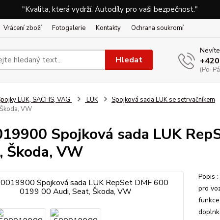
"Kvalita, která vydrží. Autodíly pro vaši bezpečnost."
Vrácení zboží
Fotogalerie
Kontakty
Ochrana soukromí
Nevíte
Hledat
+420
(Po-Pá
pojky LUK, SACHS, VAG
LUK
Spojková sada LUK se setrvačníkem
, Škoda, VW
19900 Spojková sada LUK RepS
, Škoda, VW
Popis 
pro vo
funkce
doplnk