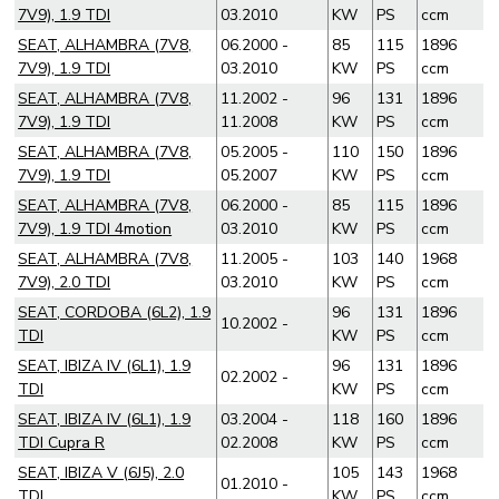
7V9), 1.9 TDI
03.2010
KW
PS
ccm
SEAT, ALHAMBRA (7V8,
06.2000 -
85
115
1896
7V9), 1.9 TDI
03.2010
KW
PS
ccm
SEAT, ALHAMBRA (7V8,
11.2002 -
96
131
1896
7V9), 1.9 TDI
11.2008
KW
PS
ccm
SEAT, ALHAMBRA (7V8,
05.2005 -
110
150
1896
7V9), 1.9 TDI
05.2007
KW
PS
ccm
SEAT, ALHAMBRA (7V8,
06.2000 -
85
115
1896
7V9), 1.9 TDI 4motion
03.2010
KW
PS
ccm
SEAT, ALHAMBRA (7V8,
11.2005 -
103
140
1968
7V9), 2.0 TDI
03.2010
KW
PS
ccm
SEAT, CORDOBA (6L2), 1.9
96
131
1896
10.2002 -
TDI
KW
PS
ccm
SEAT, IBIZA IV (6L1), 1.9
96
131
1896
02.2002 -
TDI
KW
PS
ccm
SEAT, IBIZA IV (6L1), 1.9
03.2004 -
118
160
1896
TDI Cupra R
02.2008
KW
PS
ccm
SEAT, IBIZA V (6J5), 2.0
105
143
1968
01.2010 -
TDI
KW
PS
ccm