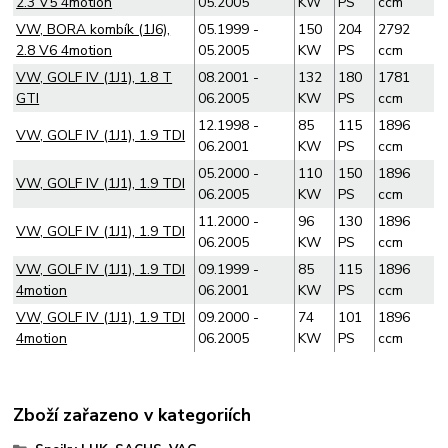
2.3 V5 4motion
05.2005
KW
PS
ccm
VW, BORA kombík (1J6),
05.1999 -
150
204
2792
2.8 V6 4motion
05.2005
KW
PS
ccm
VW, GOLF IV (1J1), 1.8 T
08.2001 -
132
180
1781
GTI
06.2005
KW
PS
ccm
12.1998 -
85
115
1896
VW, GOLF IV (1J1), 1.9 TDI
06.2001
KW
PS
ccm
05.2000 -
110
150
1896
VW, GOLF IV (1J1), 1.9 TDI
06.2005
KW
PS
ccm
11.2000 -
96
130
1896
VW, GOLF IV (1J1), 1.9 TDI
06.2005
KW
PS
ccm
VW, GOLF IV (1J1), 1.9 TDI
09.1999 -
85
115
1896
4motion
06.2001
KW
PS
ccm
VW, GOLF IV (1J1), 1.9 TDI
09.2000 -
74
101
1896
4motion
06.2005
KW
PS
ccm
Zboží zařazeno v kategoriích