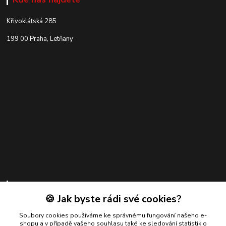
Křivoklátská 285
199 00 Praha, Letňany
Kontakty
🍪 Jak byste rádi své cookies?
Zákaznická podpora
+420 739 924 550
Soubory cookies používáme ke správnému fungování našeho e-
shopu a v případě vašeho souhlasu také ke sledování statistik o