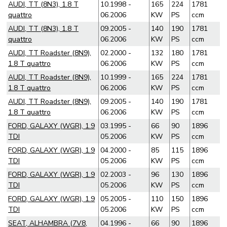
AUDI, TT (8N3), 1.8 T
10.1998 -
165
224
1781
quattro
06.2006
KW
PS
ccm
AUDI, TT (8N3), 1.8 T
09.2005 -
140
190
1781
quattro
06.2006
KW
PS
ccm
AUDI, TT Roadster (8N9),
02.2000 -
132
180
1781
1.8 T quattro
06.2006
KW
PS
ccm
AUDI, TT Roadster (8N9),
10.1999 -
165
224
1781
1.8 T quattro
06.2006
KW
PS
ccm
AUDI, TT Roadster (8N9),
09.2005 -
140
190
1781
1.8 T quattro
06.2006
KW
PS
ccm
FORD, GALAXY (WGR), 1.9
03.1995 -
66
90
1896
TDI
05.2006
KW
PS
ccm
FORD, GALAXY (WGR), 1.9
04.2000 -
85
115
1896
TDI
05.2006
KW
PS
ccm
FORD, GALAXY (WGR), 1.9
02.2003 -
96
130
1896
TDI
05.2006
KW
PS
ccm
FORD, GALAXY (WGR), 1.9
05.2005 -
110
150
1896
TDI
05.2006
KW
PS
ccm
SEAT, ALHAMBRA (7V8,
04.1996 -
66
90
1896