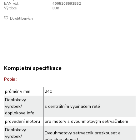
EAN kód:
4005108592552
Výrobce:
LUK
Do oblíbených
Kompletní specifikace
Popis :
průměr v mm
240
Doplnkovy
vyrobek/
s centrálním vypínačem relé
doplnkove info
provedení motoru
pro motory s dvouhmotovým setrvačníkem
Doplnkovy
Dvouhmotovy setrvacnik prezkouset a
vyrobek/
pripadne obnovit