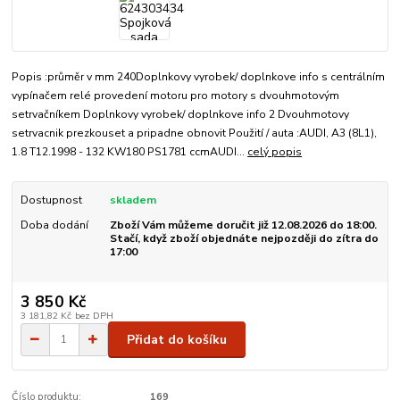
Popis :průměr v mm 240Doplnkovy vyrobek/ doplnkove info s centrálním
vypínačem relé provedení motoru pro motory s dvouhmotovým
setrvačníkem Doplnkovy vyrobek/ doplnkove info 2 Dvouhmotovy
setrvacnik prezkouset a pripadne obnovit Použití / auta :AUDI, A3 (8L1),
1.8 T12.1998 - 132 KW180 PS1781 ccmAUDI...
celý popis
Dostupnost
skladem
Doba dodání
Zboží Vám můžeme doručit již 12.08.2026 do 18:00.
Stačí, když zboží objednáte nejpozději do zítra do
17:00
3 850 Kč
3 181,82 Kč
bez DPH
Přidat do košíku
Číslo produktu:
169