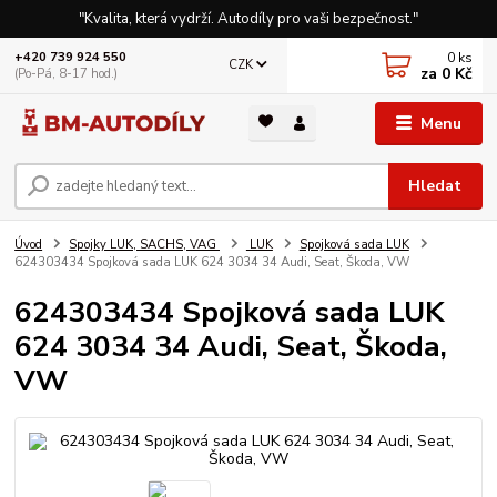
"Kvalita, která vydrží. Autodíly pro vaši bezpečnost."
0
ks
+420 739 924 550
CZK
za
0 Kč
(Po-Pá, 8-17 hod.)
Menu
Hledat
Úvod
Spojky LUK, SACHS, VAG
LUK
Spojková sada LUK
624303434 Spojková sada LUK 624 3034 34 Audi, Seat, Škoda, VW
624303434 Spojková sada LUK
624 3034 34 Audi, Seat, Škoda,
VW