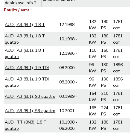
doplnkove info 2
Použití / auta :
132
180
1781
AUDI, A3 (8L1), 1.8 T
12.1998 -
KW
PS
ccm
AUDI, A3 (8L1), 1.8 T
132
180
1781
10.1998 -
quattro
KW
PS
ccm
AUDI, A3 (8L1), 1.8 T
110
150
1781
12.1996 -
quattro
KW
PS
ccm
96
130
1896
AUDI, A3 (8L1), 1.9 TDI
08.2000 -
KW
PS
ccm
AUDI, A3 (8L1), 1.9 TDI
96
130
1896
08.2000 -
quattro
KW
PS
ccm
154
210
1781
AUDI, A3 (8L1), S3 quattro
03.1999 -
KW
PS
ccm
165
224
1781
AUDI, A3 (8L1), S3 quattro
10.2001 -
KW
PS
ccm
AUDI, TT (8N3), 1.8 T
10.1998 -
132
180
1781
quattro
06.2006
KW
PS
ccm