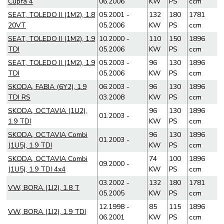
Cupra 4
06.2006
KW
PS
ccm
SEAT, TOLEDO II (1M2), 1.8
05.2001 -
132
180
1781
20VT
05.2006
KW
PS
ccm
SEAT, TOLEDO II (1M2), 1.9
10.2000 -
110
150
1896
TDI
05.2006
KW
PS
ccm
SEAT, TOLEDO II (1M2), 1.9
05.2003 -
96
130
1896
TDI
05.2006
KW
PS
ccm
SKODA, FABIA (6Y2), 1.9
06.2003 -
96
130
1896
TDI RS
03.2008
KW
PS
ccm
SKODA, OCTAVIA (1U2),
96
130
1896
01.2003 -
1.9 TDI
KW
PS
ccm
SKODA, OCTAVIA Combi
96
130
1896
01.2003 -
(1U5), 1.9 TDI
KW
PS
ccm
SKODA, OCTAVIA Combi
74
100
1896
09.2000 -
(1U5), 1.9 TDI 4x4
KW
PS
ccm
03.2002 -
132
180
1781
VW, BORA (1J2), 1.8 T
05.2005
KW
PS
ccm
12.1998 -
85
115
1896
VW, BORA (1J2), 1.9 TDI
06.2001
KW
PS
ccm