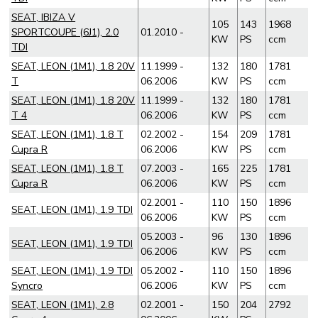
SEAT, IBIZA V
105
143
1968
SPORTCOUPE (6J1), 2.0
01.2010 -
KW
PS
ccm
TDI
SEAT, LEON (1M1), 1.8 20V
11.1999 -
132
180
1781
T
06.2006
KW
PS
ccm
SEAT, LEON (1M1), 1.8 20V
11.1999 -
132
180
1781
T 4
06.2006
KW
PS
ccm
SEAT, LEON (1M1), 1.8 T
02.2002 -
154
209
1781
Cupra R
06.2006
KW
PS
ccm
SEAT, LEON (1M1), 1.8 T
07.2003 -
165
225
1781
Cupra R
06.2006
KW
PS
ccm
02.2001 -
110
150
1896
SEAT, LEON (1M1), 1.9 TDI
06.2006
KW
PS
ccm
05.2003 -
96
130
1896
SEAT, LEON (1M1), 1.9 TDI
06.2006
KW
PS
ccm
SEAT, LEON (1M1), 1.9 TDI
05.2002 -
110
150
1896
Syncro
06.2006
KW
PS
ccm
SEAT, LEON (1M1), 2.8
02.2001 -
150
204
2792