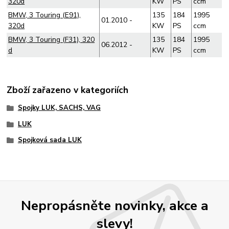
320d
KW
PS
ccm
BMW, 3 Touring (E91),
135
184
1995
01.2010 -
320d
KW
PS
ccm
BMW, 3 Touring (F31), 320
135
184
1995
06.2012 -
d
KW
PS
ccm
Zboží zařazeno v kategoriích
Spojky LUK, SACHS, VAG
LUK
Spojková sada LUK
Nepropásněte novinky, akce a
slevy!