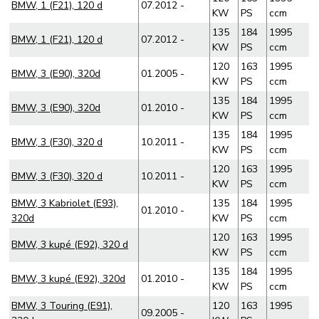
BMW, 1 (F21), 120 d
07.2012 -
KW
PS
ccm
135
184
1995
BMW, 1 (F21), 120 d
07.2012 -
KW
PS
ccm
120
163
1995
BMW, 3 (E90), 320d
01.2005 -
KW
PS
ccm
135
184
1995
BMW, 3 (E90), 320d
01.2010 -
KW
PS
ccm
135
184
1995
BMW, 3 (F30), 320 d
10.2011 -
KW
PS
ccm
120
163
1995
BMW, 3 (F30), 320 d
10.2011 -
KW
PS
ccm
BMW, 3 Kabriolet (E93),
135
184
1995
01.2010 -
320d
KW
PS
ccm
120
163
1995
BMW, 3 kupé (E92), 320 d
KW
PS
ccm
135
184
1995
BMW, 3 kupé (E92), 320d
01.2010 -
KW
PS
ccm
BMW, 3 Touring (E91),
120
163
1995
09.2005 -