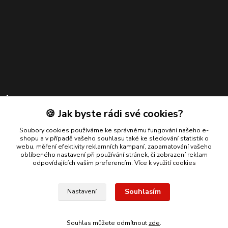
Kontakty
🍪 Jak byste rádi své cookies?
Zákaznická podpora
Soubory cookies používáme ke správnému fungování našeho e-
+420 739 924 550
shopu a v případě vašeho souhlasu také ke sledování statistik o
(Po-Pá, 8-17 hod.)
webu, měření efektivity reklamních kampaní, zapamatování vašeho
oblíbeného nastavení při používání stránek, či zobrazení reklam
info@bmautodily.cz
odpovídajících vašim preferencím.
Více k využití cookies
Souhlasím
Nastavení
Copyright 2026 BM-AUTODÍLY. Všechna práva vyhrazena.
Souhlas můžete odmítnout
zde
.