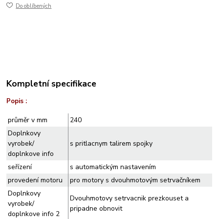
Do oblíbených
Kompletní specifikace
Popis :
průměr v mm
240
Doplnkovy
vyrobek/
s pritlacnym talirem spojky
doplnkove info
seřízení
s automatickým nastavením
provedení motoru
pro motory s dvouhmotovým setrvačníkem
Doplnkovy
Dvouhmotovy setrvacnik prezkouset a
vyrobek/
pripadne obnovit
doplnkove info 2