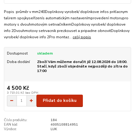
Popis :průměr v mm240Doplnkovy vyrobek/ doplnkove infos pritlacnym
talirem spojkyseřízenís automatickým nastavenímprovedení motorupro
motory s dvouhmotovým setrvačníkemDoplnkovy vyrobek/ doplnkove
info 2Dvouhmotovy setrvacnik prezkouset a pripadne obnovitDoplnkovy
vyrobek/ doplnkove info 2Pro montaz...
celý popis
Dostupnost
skladem
Doba dodání
Zboží Vám můžeme doručit již 12.08.2026 do 18:00.
Stačí, když zboží objednáte nejpozději do zítra do
17:00
4 500 Kč
3 719,01 Kč
bez DPH
Přidat do košíku
Číslo produktu:
184
EAN kód:
4005108814951
Výrobce:
LUK