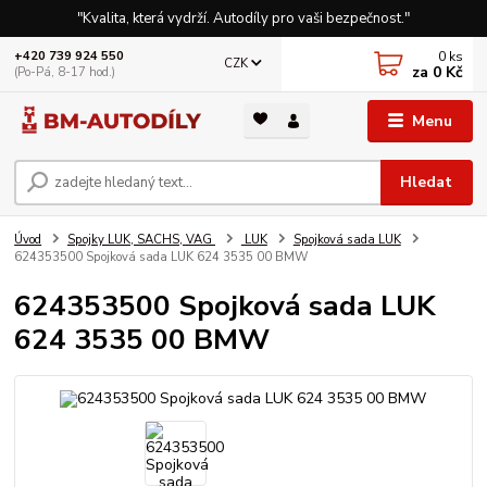
"Kvalita, která vydrží. Autodíly pro vaši bezpečnost."
0
ks
+420 739 924 550
CZK
za
0 Kč
(Po-Pá, 8-17 hod.)
Menu
Hledat
Úvod
Spojky LUK, SACHS, VAG
LUK
Spojková sada LUK
624353500 Spojková sada LUK 624 3535 00 BMW
624353500 Spojková sada LUK
624 3535 00 BMW