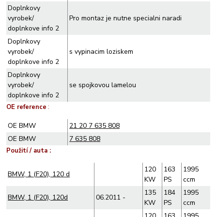
Doplnkovy
vyrobek/
Pro montaz je nutne specialni naradi
doplnkove info 2
Doplnkovy
vyrobek/
s vypinacim loziskem
doplnkove info 2
Doplnkovy
vyrobek/
se spojkovou lamelou
doplnkove info 2
OE reference
:
OE BMW
21 20 7 635 808
OE BMW
7 635 808
Použití / auta :
120
163
1995
BMW, 1 (F20), 120 d
KW
PS
ccm
135
184
1995
BMW, 1 (F20), 120d
06.2011 -
KW
PS
ccm
120
163
1995