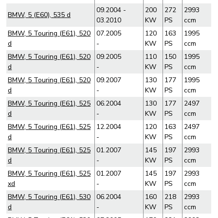
09.2004 -
200
272
2993
BMW, 5 (E60), 535 d
03.2010
KW
PS
ccm
BMW, 5 Touring (E61), 520
07.2005
120
163
1995
d
-
KW
PS
ccm
BMW, 5 Touring (E61), 520
09.2005
110
150
1995
d
-
KW
PS
ccm
BMW, 5 Touring (E61), 520
09.2007
130
177
1995
d
-
KW
PS
ccm
BMW, 5 Touring (E61), 525
06.2004
130
177
2497
d
-
KW
PS
ccm
BMW, 5 Touring (E61), 525
12.2004
120
163
2497
d
-
KW
PS
ccm
BMW, 5 Touring (E61), 525
01.2007
145
197
2993
d
-
KW
PS
ccm
BMW, 5 Touring (E61), 525
01.2007
145
197
2993
xd
-
KW
PS
ccm
BMW, 5 Touring (E61), 530
06.2004
160
218
2993
d
-
KW
PS
ccm