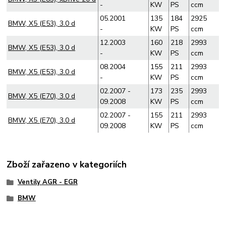
-
KW
PS
ccm
05.2001
135
184
2925
BMW, X5 (E53), 3.0 d
-
KW
PS
ccm
12.2003
160
218
2993
BMW, X5 (E53), 3.0 d
-
KW
PS
ccm
08.2004
155
211
2993
BMW, X5 (E53), 3.0 d
-
KW
PS
ccm
02.2007 -
173
235
2993
BMW, X5 (E70), 3.0 d
09.2008
KW
PS
ccm
02.2007 -
155
211
2993
BMW, X5 (E70), 3.0 d
09.2008
KW
PS
ccm
Zboží zařazeno v kategoriích
Ventily AGR - EGR
BMW