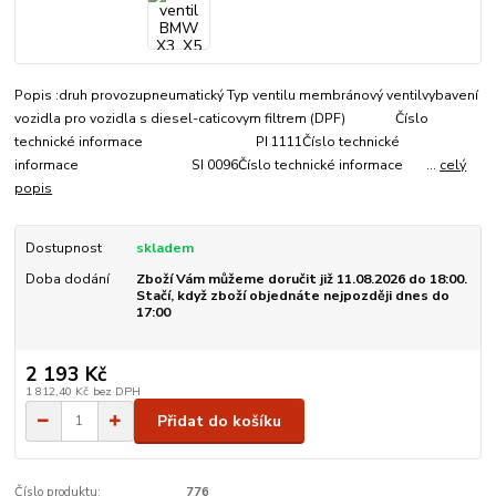
Popis :druh provozupneumatický Typ ventilu membránový ventilvybavení
vozidla pro vozidla s diesel-caticovym filtrem (DPF) Číslo
technické informace PI 1111Číslo technické
informace SI 0096Číslo technické informace ...
celý
popis
Dostupnost
skladem
Doba dodání
Zboží Vám můžeme doručit již 11.08.2026 do 18:00.
Stačí, když zboží objednáte nejpozději dnes do
17:00
2 193 Kč
1 812,40 Kč
bez DPH
Přidat do košíku
Číslo produktu:
776