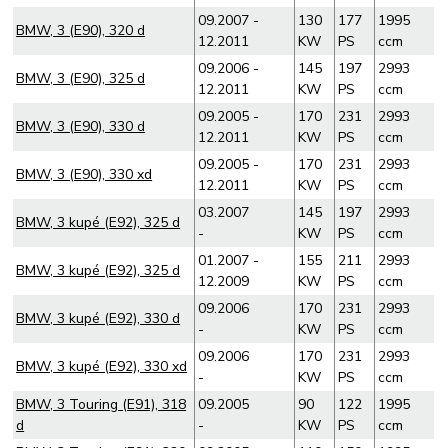
09.2007 -
130
177
1995
BMW, 3 (E90), 320 d
12.2011
KW
PS
ccm
09.2006 -
145
197
2993
BMW, 3 (E90), 325 d
12.2011
KW
PS
ccm
09.2005 -
170
231
2993
BMW, 3 (E90), 330 d
12.2011
KW
PS
ccm
09.2005 -
170
231
2993
BMW, 3 (E90), 330 xd
12.2011
KW
PS
ccm
03.2007
145
197
2993
BMW, 3 kupé (E92), 325 d
-
KW
PS
ccm
01.2007 -
155
211
2993
BMW, 3 kupé (E92), 325 d
12.2009
KW
PS
ccm
09.2006
170
231
2993
BMW, 3 kupé (E92), 330 d
-
KW
PS
ccm
09.2006
170
231
2993
BMW, 3 kupé (E92), 330 xd
-
KW
PS
ccm
BMW, 3 Touring (E91), 318
09.2005
90
122
1995
d
-
KW
PS
ccm