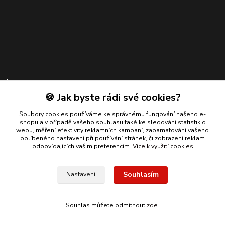
Kontakty
🍪 Jak byste rádi své cookies?
Zákaznická podpora
+420 739 924 550
Soubory cookies používáme ke správnému fungování našeho e-
shopu a v případě vašeho souhlasu také ke sledování statistik o
(Po-Pá, 8-17 hod.)
webu, měření efektivity reklamních kampaní, zapamatování vašeho
oblíbeného nastavení při používání stránek, či zobrazení reklam
info@bmautodily.cz
odpovídajících vašim preferencím.
Více k využití cookies
Souhlasím
Nastavení
Copyright 2026 BM-AUTODÍLY. Všechna práva vyhrazena.
Souhlas můžete odmítnout
zde
.
Vytvořeno na
Eshop-rychle.cz