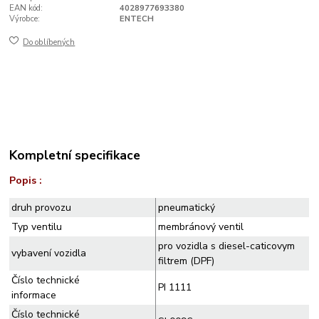
EAN kód:
4028977693380
Výrobce:
ENTECH
Do oblíbených
Kompletní specifikace
Popis :
druh provozu
pneumatický
Typ ventilu
membránový ventil
pro vozidla s diesel-caticovym
vybavení vozidla
filtrem (DPF)
Číslo technické
PI 1111
informace
Číslo technické