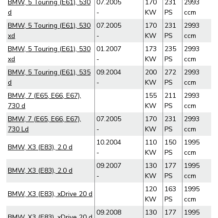
BMW, 5 Touring (E61), 530
07.2005
170
231
2993
d
-
KW
PS
ccm
BMW, 5 Touring (E61), 530
07.2005
170
231
2993
xd
-
KW
PS
ccm
BMW, 5 Touring (E61), 530
01.2007
173
235
2993
xd
-
KW
PS
ccm
BMW, 5 Touring (E61), 535
09.2004
200
272
2993
d
-
KW
PS
ccm
BMW, 7 (E65, E66, E67),
155
211
2993
730 d
KW
PS
ccm
BMW, 7 (E65, E66, E67),
07.2005
170
231
2993
730 Ld
-
KW
PS
ccm
10.2004
110
150
1995
BMW, X3 (E83), 2.0 d
-
KW
PS
ccm
09.2007
130
177
1995
BMW, X3 (E83), 2.0 d
-
KW
PS
ccm
120
163
1995
BMW, X3 (E83), xDrive 20 d
KW
PS
ccm
09.2008
130
177
1995
BMW, X3 (E83), xDrive 20 d