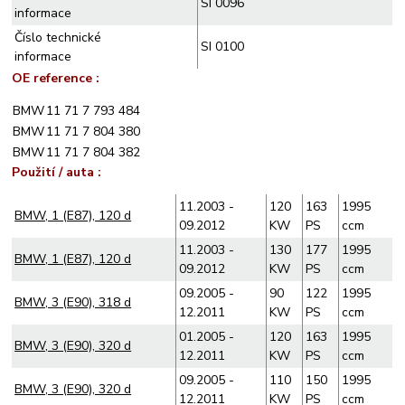
SI 0096
informace
Číslo technické
SI 0100
informace
OE reference :
BMW
11 71 7 793 484
BMW
11 71 7 804 380
BMW
11 71 7 804 382
Použití / auta :
11.2003 -
120
163
1995
BMW, 1 (E87), 120 d
09.2012
KW
PS
ccm
11.2003 -
130
177
1995
BMW, 1 (E87), 120 d
09.2012
KW
PS
ccm
09.2005 -
90
122
1995
BMW, 3 (E90), 318 d
12.2011
KW
PS
ccm
01.2005 -
120
163
1995
BMW, 3 (E90), 320 d
12.2011
KW
PS
ccm
09.2005 -
110
150
1995
BMW, 3 (E90), 320 d
12.2011
KW
PS
ccm