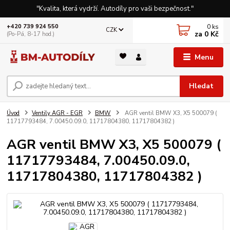
"Kvalita, která vydrží. Autodíly pro vaši bezpečnost."
0
ks
+420 739 924 550
CZK
za
0 Kč
(Po-Pá, 8-17 hod.)
Menu
Hledat
Úvod
Ventily AGR - EGR
BMW
AGR ventil BMW X3, X5 500079 (
11717793484, 7.00450.09.0, 11717804380, 11717804382 )
AGR ventil BMW X3, X5 500079 (
11717793484, 7.00450.09.0,
11717804380, 11717804382 )