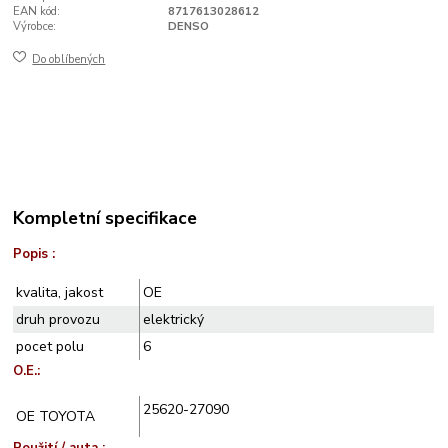
EAN kód:
8717613028612
Výrobce:
DENSO
Do oblíbených
Kompletní specifikace
Popis :
kvalita, jakost
OE
druh provozu
elektrický
pocet polu
6
O.E.:
25620-27090
OE TOYOTA
Použití / auta :