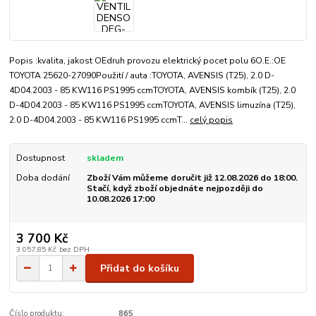
Popis :kvalita, jakost OEdruh provozu elektrický pocet polu 6O.E.:OE
TOYOTA 25620-27090Použití / auta :TOYOTA, AVENSIS (T25), 2.0 D-
4D04.2003 - 85 KW116 PS1995 ccmTOYOTA, AVENSIS kombík (T25), 2.0
D-4D04.2003 - 85 KW116 PS1995 ccmTOYOTA, AVENSIS limuzína (T25),
2.0 D-4D04.2003 - 85 KW116 PS1995 ccmT...
celý popis
Dostupnost
skladem
Doba dodání
Zboží Vám můžeme doručit již 12.08.2026 do 18:00.
Stačí, když zboží objednáte nejpozději do
10.08.2026 17:00
3 700 Kč
3 057,85 Kč
bez DPH
Přidat do košíku
Číslo produktu:
865