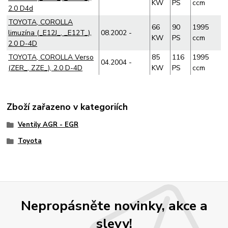
KW
PS
ccm
2.0 D4d
TOYOTA, COROLLA
66
90
1995
limuzína (_E12J_, _E12T_),
08.2002 -
KW
PS
ccm
2.0 D-4D
TOYOTA, COROLLA Verso
85
116
1995
04.2004 -
(ZER_, ZZE_), 2.0 D-4D
KW
PS
ccm
Zboží zařazeno v kategoriích
Ventily AGR - EGR
Toyota
Nepropásněte novinky, akce a
slevy!