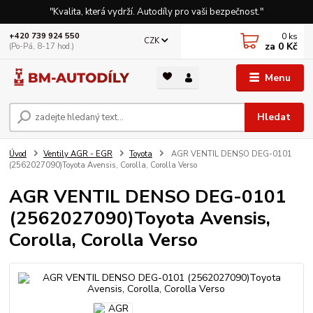
"Kvalita, která vydrží. Autodíly pro vaši bezpečnost."
0
ks
+420 739 924 550
CZK
za
0 Kč
(Po-Pá, 8-17 hod.)
Menu
Hledat
Úvod
Ventily AGR - EGR
Toyota
AGR VENTIL DENSO DEG-0101
(2562027090)Toyota Avensis, Corolla, Corolla Verso
AGR VENTIL DENSO DEG-0101
(2562027090)Toyota Avensis,
Corolla, Corolla Verso