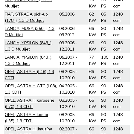
Multijet
KW
PS
ccm
FIAT, STRADA pick-up
05.2006
62
85
1248
(178_), 1.3 D Multijet
-
KW
PS
ccm
LANCIA, MUSA (350_), 1.3
09.2006 -
66
90
1248
D Multijet
09.2012
KW
PS
ccm
LANCIA, YPSILON (843_),
09.2006 -
66
90
1248
1.3 D Multijet
12.2011
KW
PS
ccm
LANCIA, YPSILON (843_),
05.2007 -
77
105
1248
1.3 D Multijet
12.2011
KW
PS
ccm
OPEL, ASTRA H (L48), 1.3
08.2005 -
66
90
1248
CDTI
10.2010
KW
PS
ccm
OPEL, ASTRA H GTC (L08),
04.2005 -
66
90
1248
1.3 CDTI
10.2010
KW
PS
ccm
OPEL, ASTRA H karoserie
08.2005 -
66
90
1248
(L70), 1.3 CDTI
10.2010
KW
PS
ccm
OPEL, ASTRA H kombi
08.2005 -
66
90
1248
(L35), 1.3 CDTI
10.2010
KW
PS
ccm
OPEL, ASTRA H limuzína
02.2007 -
66
90
1248