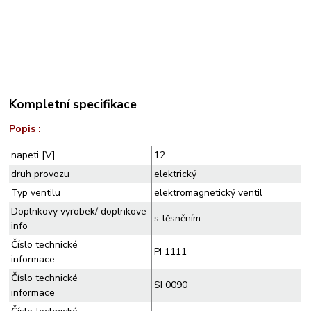
Kompletní specifikace
Popis :
napeti [V]
12
druh provozu
elektrický
Typ ventilu
elektromagnetický ventil
Doplnkovy vyrobek/ doplnkove
s těsněním
info
Číslo technické
PI 1111
informace
Číslo technické
SI 0090
informace