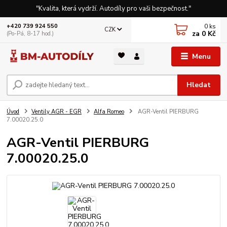
"Kvalita, která vydrží. Autodíly pro vaši bezpečnost."
0
ks
+420 739 924 550
CZK
za
0 Kč
(Po-Pá, 8-17 hod.)
Menu
Hledat
Úvod
Ventily AGR - EGR
Alfa Romeo
AGR-Ventil PIERBURG
7.00020.25.0
AGR-Ventil PIERBURG
7.00020.25.0