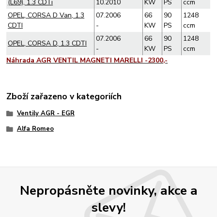
(L69), 1.3 CDTi
10.2010
KW
PS
ccm
OPEL, CORSA D Van, 1.3
07.2006
66
90
1248
CDTI
-
KW
PS
ccm
07.2006
66
90
1248
OPEL, CORSA D, 1.3 CDTI
-
KW
PS
ccm
Náhrada AGR VENTIL MAGNETI MARELLI -2300,-
Zboží zařazeno v kategoriích
Ventily AGR - EGR
Alfa Romeo
Nepropásněte novinky, akce a
slevy!