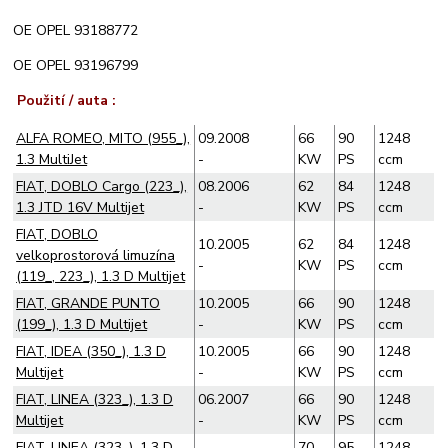
OE OPEL 93188772
OE OPEL 93196799
Použití / auta :
ALFA ROMEO, MITO (955_),
09.2008
66
90
1248
1.3 MultiJet
-
KW
PS
ccm
FIAT, DOBLO Cargo (223_),
08.2006
62
84
1248
1.3 JTD 16V Multijet
-
KW
PS
ccm
FIAT, DOBLO
10.2005
62
84
1248
velkoprostorová limuzína
-
KW
PS
ccm
(119_, 223_), 1.3 D Multijet
FIAT, GRANDE PUNTO
10.2005
66
90
1248
(199_), 1.3 D Multijet
-
KW
PS
ccm
FIAT, IDEA (350_), 1.3 D
10.2005
66
90
1248
Multijet
-
KW
PS
ccm
FIAT, LINEA (323_), 1.3 D
06.2007
66
90
1248
Multijet
-
KW
PS
ccm
FIAT, LINEA (323_), 1.3 D
70
95
1248