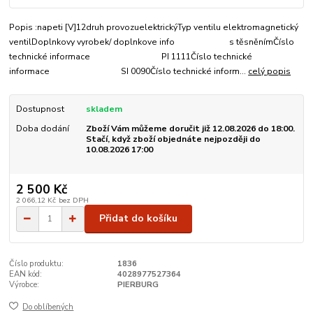
Popis :napeti [V]12druh provozuelektrickýTyp ventilu elektromagnetický
ventilDoplnkovy vyrobek/ doplnkove info s těsněnímČíslo
technické informace PI 1111Číslo technické
informace SI 0090Číslo technické inform...
celý popis
Dostupnost
skladem
Doba dodání
Zboží Vám můžeme doručit již 12.08.2026 do 18:00.
Stačí, když zboží objednáte nejpozději do
10.08.2026 17:00
2 500 Kč
2 066,12 Kč
bez DPH
Přidat do košíku
Číslo produktu:
1836
EAN kód:
4028977527364
Výrobce:
PIERBURG
Do oblíbených