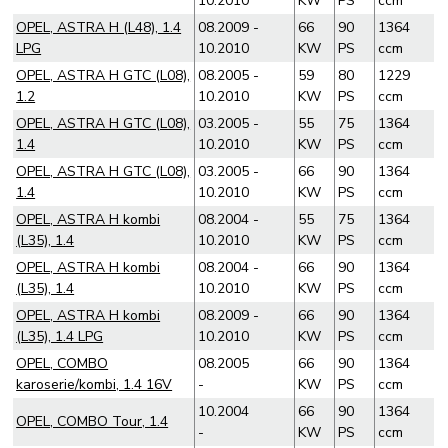
10.2010
KW
PS
ccm
OPEL, ASTRA H (L48), 1.4
08.2009 -
66
90
1364
LPG
10.2010
KW
PS
ccm
OPEL, ASTRA H GTC (L08),
08.2005 -
59
80
1229
1.2
10.2010
KW
PS
ccm
OPEL, ASTRA H GTC (L08),
03.2005 -
55
75
1364
1.4
10.2010
KW
PS
ccm
OPEL, ASTRA H GTC (L08),
03.2005 -
66
90
1364
1.4
10.2010
KW
PS
ccm
OPEL, ASTRA H kombi
08.2004 -
55
75
1364
(L35), 1.4
10.2010
KW
PS
ccm
OPEL, ASTRA H kombi
08.2004 -
66
90
1364
(L35), 1.4
10.2010
KW
PS
ccm
OPEL, ASTRA H kombi
08.2009 -
66
90
1364
(L35), 1.4 LPG
10.2010
KW
PS
ccm
OPEL, COMBO
08.2005
66
90
1364
karoserie/kombi, 1.4 16V
-
KW
PS
ccm
10.2004
66
90
1364
OPEL, COMBO Tour, 1.4
-
KW
PS
ccm