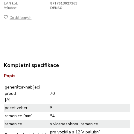
EAN kód:
8717613027363
Výrobce:
DENSO
Do oblíbených
Kompletní specifikace
Popis :
generátor-nabíjecí
proud
70
[A]
pocet zeber
5
remenice [mm]
54
remenice
s vicenasobnou remenice
pro vozidla s 12 V palubní