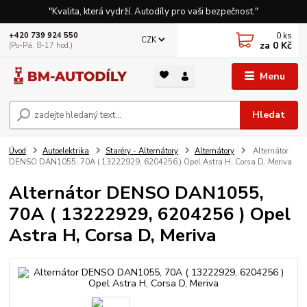
"Kvalita, která vydrží. Autodíly pro vaši bezpečnost."
0
ks
+420 739 924 550
CZK
za
0 Kč
(Po-Pá, 8-17 hod.)
Menu
Hledat
Úvod
Autoelektrika
Staréry - Alternátory
Alternátory
Alternátor
DENSO DAN1055, 70A ( 13222929, 6204256 ) Opel Astra H, Corsa D, Meriva
Alternátor DENSO DAN1055,
70A ( 13222929, 6204256 ) Opel
Astra H, Corsa D, Meriva