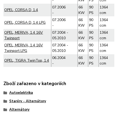
-
KW
PS
ccm
07.2006
66
90
1364
OPEL, CORSA D, 1.4
-
KW
PS
ccm
07.2006
66
90
1364
OPEL, CORSA D, 1.4 LPG
-
KW
PS
ccm
OPEL, MERIVA, 1.4 16V
07.2004 -
66
90
1364
Twinport
05.2010
KW
PS
ccm
OPEL, MERIVA, 1.4 16V
07.2004 -
66
90
1364
Twinport LPG
05.2010
KW
PS
ccm
06.2004
66
90
1364
OPEL, TIGRA TwinTop, 1.4
-
KW
PS
ccm
Zboží zařazeno v kategoriích
Autoelektrika
Staréry - Alternátory
Alternátory