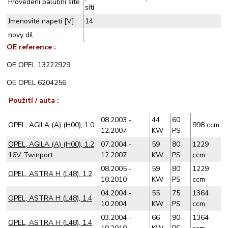
Provedení palubní sítě
sítí
Jmenovité napetí [V]
14
novy dil
OE reference :
OE OPEL 13222929
OE OPEL 6204256
Použití / auta :
08.2003 -
44
60
OPEL, AGILA (A) (H00), 1.0
998 ccm
12.2007
KW
PS
OPEL, AGILA (A) (H00), 1.2
07.2004 -
59
80
1229
16V Twinport
12.2007
KW
PS
ccm
08.2005 -
59
80
1229
OPEL, ASTRA H (L48), 1.2
10.2010
KW
PS
ccm
04.2004 -
55
75
1364
OPEL, ASTRA H (L48), 1.4
10.2004
KW
PS
ccm
03.2004 -
66
90
1364
OPEL, ASTRA H (L48), 1.4