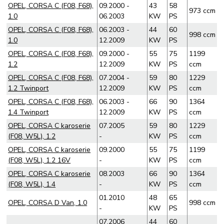
OPEL, CORSA C (F08, F68),
09.2000 -
43
58
973 ccm
1.0
06.2003
KW
PS
OPEL, CORSA C (F08, F68),
06.2003 -
44
60
998 ccm
1.0
12.2009
KW
PS
OPEL, CORSA C (F08, F68),
09.2000 -
55
75
1199
1.2
12.2009
KW
PS
ccm
OPEL, CORSA C (F08, F68),
07.2004 -
59
80
1229
1.2 Twinport
12.2009
KW
PS
ccm
OPEL, CORSA C (F08, F68),
06.2003 -
66
90
1364
1.4 Twinport
12.2009
KW
PS
ccm
OPEL, CORSA C karoserie
07.2005
59
80
1229
(F08, W5L), 1.2
-
KW
PS
ccm
OPEL, CORSA C karoserie
09.2000
55
75
1199
(F08, W5L), 1.2 16V
-
KW
PS
ccm
OPEL, CORSA C karoserie
08.2003
66
90
1364
(F08, W5L), 1.4
-
KW
PS
ccm
01.2010
48
65
OPEL, CORSA D Van, 1.0
998 ccm
-
KW
PS
07.2006
44
60