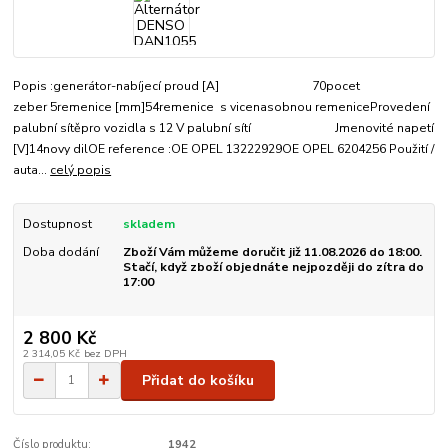
Popis :generátor-nabíjecí proud [A] 70pocet
zeber 5remenice [mm]54remenice s vicenasobnou remeniceProvedení
palubní sítěpro vozidla s 12 V palubní sítí Jmenovité napetí
[V]14novy dilOE reference :OE OPEL 13222929OE OPEL 6204256 Použití /
auta...
celý popis
Dostupnost
skladem
Doba dodání
Zboží Vám můžeme doručit již 11.08.2026 do 18:00.
Stačí, když zboží objednáte nejpozději do zítra do
17:00
2 800 Kč
2 314,05 Kč
bez DPH
Přidat do košíku
Číslo produktu:
1942