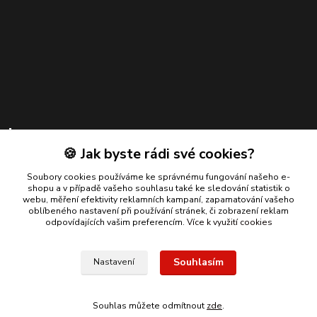
Kontakty
🍪 Jak byste rádi své cookies?
Zákaznická podpora
+420 739 924 550
Soubory cookies používáme ke správnému fungování našeho e-
shopu a v případě vašeho souhlasu také ke sledování statistik o
(Po-Pá, 8-17 hod.)
webu, měření efektivity reklamních kampaní, zapamatování vašeho
oblíbeného nastavení při používání stránek, či zobrazení reklam
info@bmautodily.cz
odpovídajících vašim preferencím.
Více k využití cookies
Souhlasím
Nastavení
Copyright 2026 BM-AUTODÍLY. Všechna práva vyhrazena.
Souhlas můžete odmítnout
zde
.
Vytvořeno na
Eshop-rychle.cz