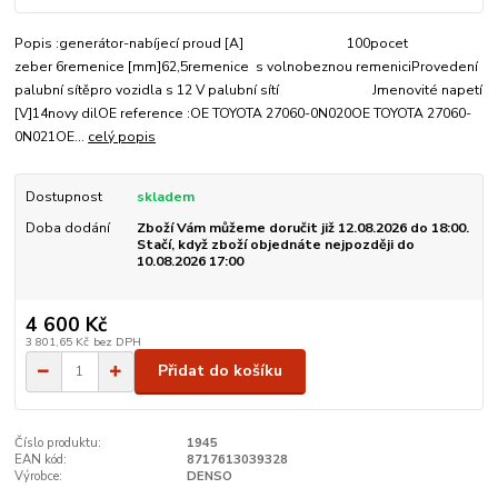
Popis :generátor-nabíjecí proud [A] 100pocet
zeber 6remenice [mm]62,5remenice s volnobeznou remeniciProvedení
palubní sítěpro vozidla s 12 V palubní sítí Jmenovité napetí
[V]14novy dilOE reference :OE TOYOTA 27060-0N020OE TOYOTA 27060-
0N021OE...
celý popis
Dostupnost
skladem
Doba dodání
Zboží Vám můžeme doručit již 12.08.2026 do 18:00.
Stačí, když zboží objednáte nejpozději do
10.08.2026 17:00
4 600 Kč
3 801,65 Kč
bez DPH
Přidat do košíku
Číslo produktu:
1945
EAN kód:
8717613039328
Výrobce:
DENSO