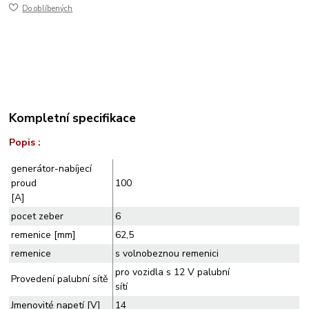
Do oblíbených
Kompletní specifikace
Popis :
generátor-nabíjecí
proud
100
[A]
pocet zeber
6
remenice [mm]
62,5
remenice
s volnobeznou remenici
pro vozidla s 12 V palubní
Provedení palubní sítě
sítí
Jmenovité napetí [V]
14