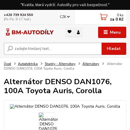
"Kvalita, která vydrží. Autodíly pro vaši bezpečnost."
0
ks
+420 739 924 550
CZK
za
0 Kč
(Po-Pá, 8-17 hod.)
Menu
Hledat
Úvod
Autoelektrika
Staréry - Alternátory
Alternátory
Alternátor
DENSO DAN1076, 100A Toyota Auris, Corolla
Alternátor DENSO DAN1076,
100A Toyota Auris, Corolla