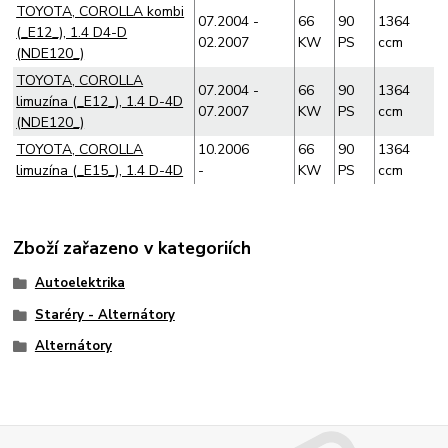
TOYOTA, COROLLA kombi
07.2004 -
66
90
1364
(_E12_), 1.4 D4-D
02.2007
KW
PS
ccm
(NDE120_)
TOYOTA, COROLLA
07.2004 -
66
90
1364
limuzína (_E12_), 1.4 D-4D
07.2007
KW
PS
ccm
(NDE120_)
TOYOTA, COROLLA
10.2006
66
90
1364
limuzína (_E15_), 1.4 D-4D
-
KW
PS
ccm
Zboží zařazeno v kategoriích
Autoelektrika
Staréry - Alternátory
Alternátory