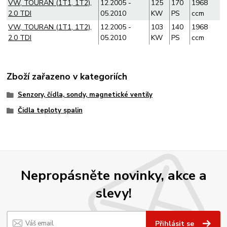
VW, TOURAN (1T1, 1T2),
12.2005 -
125
170
1968
2.0 TDI
05.2010
KW
PS
ccm
VW, TOURAN (1T1, 1T2),
12.2005 -
103
140
1968
2.0 TDI
05.2010
KW
PS
ccm
Zboží zařazeno v kategoriích
Senzory, čídla, sondy, magnetické ventily
Čidla teploty spalin
Nepropásněte novinky, akce a
slevy!
Přihlásit se