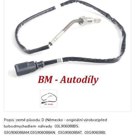
Popis :země původu: D (Německo - originální výrobce)před
turbodmychadlem náhrady: 03L906088BS,
03G906088AM,03G906088AN, 03G906088AT, 03G906088J,