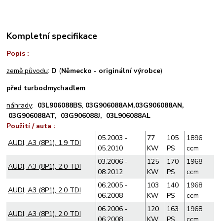
Kompletní specifikace
Popis :
země původu
:
D
(
Německo - originální výrobce
)
před turbodmychadlem
náhrady
:
03L906088BS
,
03G906088AM,
03G906088AN,
03G906088AT,
03G906088J,
03L906088AL
Použití / auta :
05.2003 -
77
105
1896
AUDI, A3 (8P1), 1.9 TDI
05.2010
KW
PS
ccm
03.2006 -
125
170
1968
AUDI, A3 (8P1), 2.0 TDI
08.2012
KW
PS
ccm
06.2005 -
103
140
1968
AUDI, A3 (8P1), 2.0 TDI
06.2008
KW
PS
ccm
06.2006 -
120
163
1968
AUDI, A3 (8P1), 2.0 TDI
06.2008
KW
PS
ccm