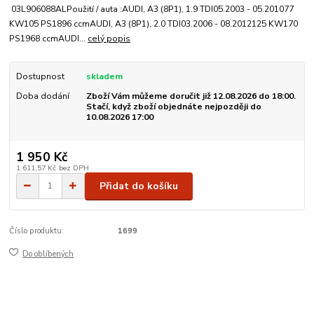
03L906088ALPoužití / auta :AUDI, A3 (8P1), 1.9 TDI05.2003 - 05.201077
KW105 PS1896 ccmAUDI, A3 (8P1), 2.0 TDI03.2006 - 08.2012125 KW170
PS1968 ccmAUDI...
celý popis
Dostupnost
skladem
Doba dodání
Zboží Vám můžeme doručit již 12.08.2026 do 18:00.
Stačí, když zboží objednáte nejpozději do
10.08.2026 17:00
1 950 Kč
1 611,57 Kč
bez DPH
Přidat do košíku
Číslo produktu:
1699
Do oblíbených