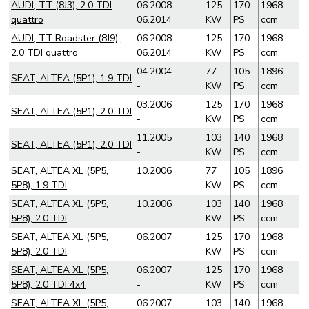
AUDI, TT (8J3), 2.0 TDI
06.2008 -
125
170
1968
quattro
06.2014
KW
PS
ccm
AUDI, TT Roadster (8J9),
06.2008 -
125
170
1968
2.0 TDI quattro
06.2014
KW
PS
ccm
04.2004
77
105
1896
SEAT, ALTEA (5P1), 1.9 TDI
-
KW
PS
ccm
03.2006
125
170
1968
SEAT, ALTEA (5P1), 2.0 TDI
-
KW
PS
ccm
11.2005
103
140
1968
SEAT, ALTEA (5P1), 2.0 TDI
-
KW
PS
ccm
SEAT, ALTEA XL (5P5,
10.2006
77
105
1896
5P8), 1.9 TDI
-
KW
PS
ccm
SEAT, ALTEA XL (5P5,
10.2006
103
140
1968
5P8), 2.0 TDI
-
KW
PS
ccm
SEAT, ALTEA XL (5P5,
06.2007
125
170
1968
5P8), 2.0 TDI
-
KW
PS
ccm
SEAT, ALTEA XL (5P5,
06.2007
125
170
1968
5P8), 2.0 TDI 4x4
-
KW
PS
ccm
SEAT, ALTEA XL (5P5,
06.2007
103
140
1968