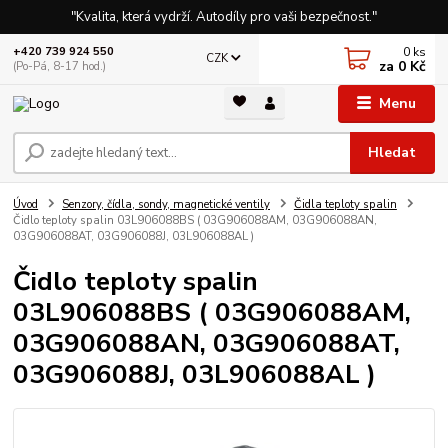
"Kvalita, která vydrží. Autodíly pro vaši bezpečnost."
0
ks
+420 739 924 550
CZK
za
0 Kč
(Po-Pá, 8-17 hod.)
Menu
Hledat
Úvod
Senzory, čídla, sondy, magnetické ventily
Čidla teploty spalin
Čidlo teploty spalin 03L906088BS ( 03G906088AM, 03G906088AN,
03G906088AT, 03G906088J, 03L906088AL )
Čidlo teploty spalin
03L906088BS ( 03G906088AM,
03G906088AN, 03G906088AT,
03G906088J, 03L906088AL )