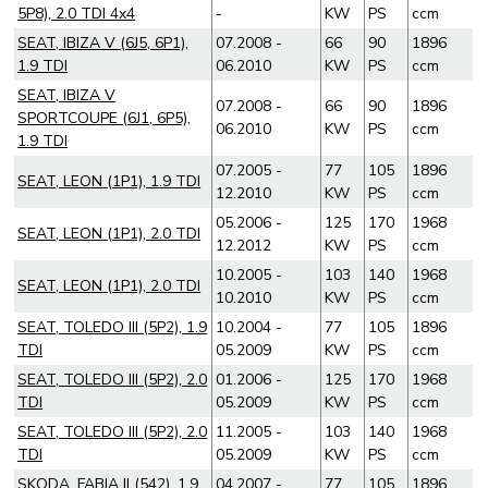
5P8), 2.0 TDI 4x4
-
KW
PS
ccm
SEAT, IBIZA V (6J5, 6P1),
07.2008 -
66
90
1896
1.9 TDI
06.2010
KW
PS
ccm
SEAT, IBIZA V
07.2008 -
66
90
1896
SPORTCOUPE (6J1, 6P5),
06.2010
KW
PS
ccm
1.9 TDI
07.2005 -
77
105
1896
SEAT, LEON (1P1), 1.9 TDI
12.2010
KW
PS
ccm
05.2006 -
125
170
1968
SEAT, LEON (1P1), 2.0 TDI
12.2012
KW
PS
ccm
10.2005 -
103
140
1968
SEAT, LEON (1P1), 2.0 TDI
10.2010
KW
PS
ccm
SEAT, TOLEDO III (5P2), 1.9
10.2004 -
77
105
1896
TDI
05.2009
KW
PS
ccm
SEAT, TOLEDO III (5P2), 2.0
01.2006 -
125
170
1968
TDI
05.2009
KW
PS
ccm
SEAT, TOLEDO III (5P2), 2.0
11.2005 -
103
140
1968
TDI
05.2009
KW
PS
ccm
SKODA, FABIA II (542), 1.9
04.2007 -
77
105
1896