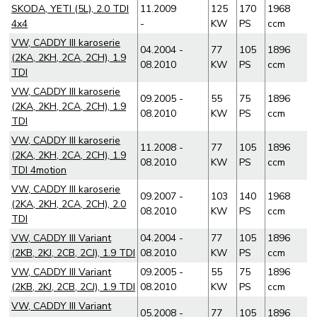
SKODA, YETI (5L), 2.0 TDI
11.2009
125
170
1968
4x4
-
KW
PS
ccm
VW, CADDY III karoserie
04.2004 -
77
105
1896
(2KA, 2KH, 2CA, 2CH), 1.9
08.2010
KW
PS
ccm
TDI
VW, CADDY III karoserie
09.2005 -
55
75
1896
(2KA, 2KH, 2CA, 2CH), 1.9
08.2010
KW
PS
ccm
TDI
VW, CADDY III karoserie
11.2008 -
77
105
1896
(2KA, 2KH, 2CA, 2CH), 1.9
08.2010
KW
PS
ccm
TDI 4motion
VW, CADDY III karoserie
09.2007 -
103
140
1968
(2KA, 2KH, 2CA, 2CH), 2.0
08.2010
KW
PS
ccm
TDI
VW, CADDY III Variant
04.2004 -
77
105
1896
(2KB, 2KJ, 2CB, 2CJ), 1.9 TDI
08.2010
KW
PS
ccm
VW, CADDY III Variant
09.2005 -
55
75
1896
(2KB, 2KJ, 2CB, 2CJ), 1.9 TDI
08.2010
KW
PS
ccm
VW, CADDY III Variant
05.2008 -
77
105
1896