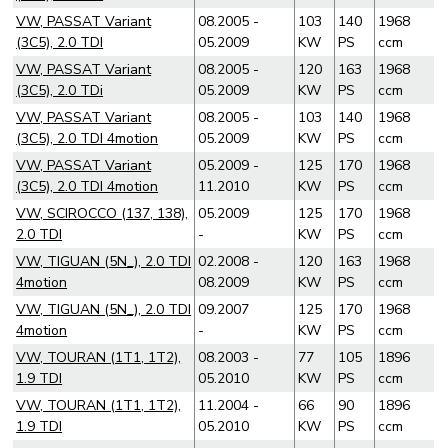
VW, PASSAT Variant
08.2005 -
103
140
1968
(3C5), 2.0 TDI
05.2009
KW
PS
ccm
VW, PASSAT Variant
08.2005 -
120
163
1968
(3C5), 2.0 TDi
05.2009
KW
PS
ccm
VW, PASSAT Variant
08.2005 -
103
140
1968
(3C5), 2.0 TDI 4motion
05.2009
KW
PS
ccm
VW, PASSAT Variant
05.2009 -
125
170
1968
(3C5), 2.0 TDI 4motion
11.2010
KW
PS
ccm
VW, SCIROCCO (137, 138),
05.2009
125
170
1968
2.0 TDI
-
KW
PS
ccm
VW, TIGUAN (5N_), 2.0 TDI
02.2008 -
120
163
1968
4motion
08.2009
KW
PS
ccm
VW, TIGUAN (5N_), 2.0 TDI
09.2007
125
170
1968
4motion
-
KW
PS
ccm
VW, TOURAN (1T1, 1T2),
08.2003 -
77
105
1896
1.9 TDI
05.2010
KW
PS
ccm
VW, TOURAN (1T1, 1T2),
11.2004 -
66
90
1896
1.9 TDI
05.2010
KW
PS
ccm