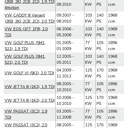
(2KB, 2KJ, 2CB, 2CJ), 1.9 TDI
08.2010
KW
PS
ccm
4motion
VW, CADDY III Variant
09.2007 -
103
140
1968
(2KB, 2KJ, 2CB, 2CJ), 2.0 TDI
08.2010
KW
PS
ccm
VW, EOS (1F7, 1F8), 2.0
06.2006 -
103
140
1968
TDI
05.2008
KW
PS
ccm
VW, GOLF PLUS (5M1,
01.2005 -
77
105
1896
521), 1.9 TDI
01.2009
KW
PS
ccm
VW, GOLF PLUS (5M1,
12.2005 -
103
140
1968
521), 2.0 TDI
05.2011
KW
PS
ccm
04.2009 -
125
170
1968
VW, GOLF VI (5K1), 2.0 TDI
11.2012
KW
PS
ccm
08.2005 -
77
105
1896
VW, JETTA III (1K2), 1.9 TDI
10.2010
KW
PS
ccm
10.2006 -
125
170
1968
VW, JETTA III (1K2), 2.0 TDI
10.2010
KW
PS
ccm
VW, PASSAT (3C2), 1.9
03.2005 -
77
105
1896
TDI
11.2008
KW
PS
ccm
VW, PASSAT (3C2), 2.0
08.2005 -
125
170
1968