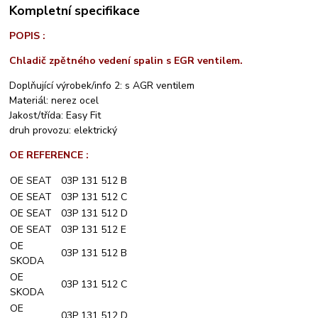
Kompletní specifikace
POPIS :
Chladič zpětného vedení spalin s EGR ventilem.
Doplňující výrobek/info 2: s AGR ventilem
Materiál: nerez ocel
Jakost/třída: Easy Fit
druh provozu: elektrický
OE REFERENCE :
OE SEAT
03P 131 512 B
OE SEAT
03P 131 512 C
OE SEAT
03P 131 512 D
OE SEAT
03P 131 512 E
OE
03P 131 512 B
SKODA
OE
03P 131 512 C
SKODA
OE
03P 131 512 D