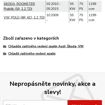
SKODA, ROOMSTER
03.2010 -
55
75
1199
Praktik (5J), 1.2 TDI
05.2015
KW
PS
ccm
10.2009
55
75
1199
VW, POLO (6R, 6C), 1.2 TDI
-
KW
PS
ccm
Zboží zařazeno v kategoriích
Chladiče zpětného vedení spalin Audi, Škoda, VW
Chladič zpětného vedení spalin
Nepropásněte novinky, akce a
slevy!