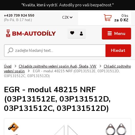
"Kvalita, která vydrží. Autodíly pro vaši bezpečnost."
0
ks
+420 739 924 550
CZK
za
0 Kč
(Po-Pá, 8-17 hod.)
Menu
Hledat
Úvod
Chladiče zpětného vedení spalin Audi, Škoda, VW
Chladič zpětného
vedení spalin
EGR - modul 48215 NRF (03P131512E, 03P131512D,
03P131512C, 03P131512D)
EGR - modul 48215 NRF
(03P131512E, 03P131512D,
03P131512C, 03P131512D)