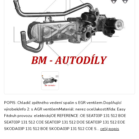
POPIS :Chladič zpětného vedení spalin s EGR ventilem.Doplňující
výrobek/info 2: s AGR ventilemMateriál: nerez ocelJakost/třída: Easy
Fitdruh provozu: elektrickýOE REFERENCE :OE SEAT03P 131 512 BOE
SEAT03P 131 512 COE SEAT03P 131 512 DOE SEAT03P 131 512 EOE
SKODA03P 131 512 BOE SKODA03P 131 512 COE S...
celý popis