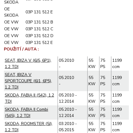
SKODA
OE
03P 131 512 E
SKODA
OE VW
03P 131 512 B
OE VW
03P 131 512 C
OE VW
03P 131 512 D
OE VW
03P 131 512 E
POUŽITÍ / AUTA :
SEAT, IBIZA V (6J5, 6P1),
05.2010
55
75
1199
1.2 TDI
-
KW
PS
ccm
SEAT, IBIZA V
05.2010
55
75
1199
SPORTCOUPE (6J1, 6P5),
-
KW
PS
ccm
1.2 TDI
SKODA, FABIA II (542), 1.2
05.2010 -
55
75
1199
TDI
12.2014
KW
PS
ccm
SKODA, FABIA II Combi
05.2010 -
55
75
1199
(545), 1.2 TDI
12.2014
KW
PS
ccm
SKODA, ROOMSTER (5J),
03.2010 -
55
75
1199
1.2 TDI
05.2015
KW
PS
ccm