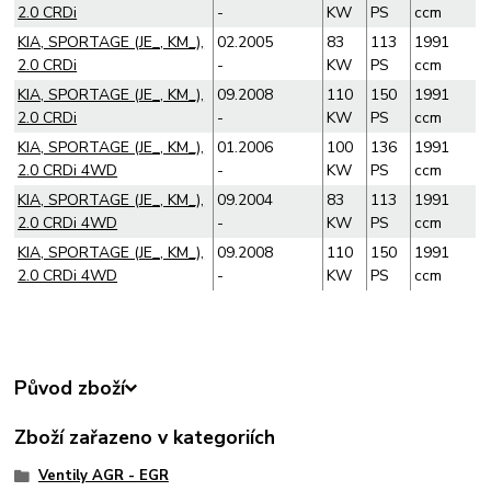
2.0 CRDi
-
KW
PS
ccm
KIA, SPORTAGE (JE_, KM_),
02.2005
83
113
1991
2.0 CRDi
-
KW
PS
ccm
KIA, SPORTAGE (JE_, KM_),
09.2008
110
150
1991
2.0 CRDi
-
KW
PS
ccm
KIA, SPORTAGE (JE_, KM_),
01.2006
100
136
1991
2.0 CRDi 4WD
-
KW
PS
ccm
KIA, SPORTAGE (JE_, KM_),
09.2004
83
113
1991
2.0 CRDi 4WD
-
KW
PS
ccm
KIA, SPORTAGE (JE_, KM_),
09.2008
110
150
1991
2.0 CRDi 4WD
-
KW
PS
ccm
Původ zboží
Zboží zařazeno v kategoriích
Ventily AGR - EGR