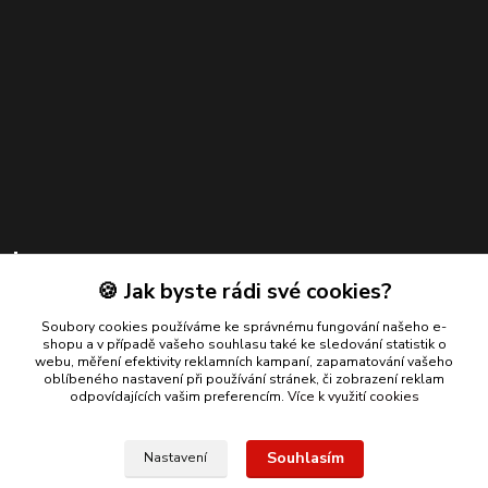
Kontakty
🍪 Jak byste rádi své cookies?
Zákaznická podpora
+420 739 924 550
Soubory cookies používáme ke správnému fungování našeho e-
shopu a v případě vašeho souhlasu také ke sledování statistik o
(Po-Pá, 8-17 hod.)
webu, měření efektivity reklamních kampaní, zapamatování vašeho
oblíbeného nastavení při používání stránek, či zobrazení reklam
info@bmautodily.cz
odpovídajících vašim preferencím.
Více k využití cookies
Souhlasím
Nastavení