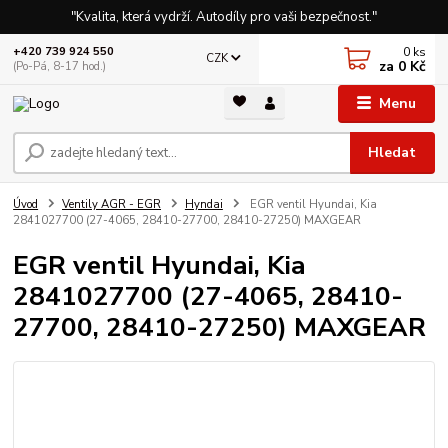
"Kvalita, která vydrží. Autodíly pro vaši bezpečnost."
0
ks
+420 739 924 550
CZK
za
0 Kč
(Po-Pá, 8-17 hod.)
Menu
Hledat
Úvod
Ventily AGR - EGR
Hyndai
EGR ventil Hyundai, Kia
2841027700 (27-4065, 28410-27700, 28410-27250) MAXGEAR
EGR ventil Hyundai, Kia
2841027700 (27-4065, 28410-
27700, 28410-27250) MAXGEAR