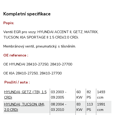
Kompletní specifikace
Popis:
Ventil EGR pro vozy: HYUNDAI ACCENT II, GETZ, MATRIX,
TUCSON; KIA SPORTAGE II 1.5 CRDi/2.0 CRDi.
Membránový ventil, pneumatický, s těsněním.
OE reference :
OE HYUNDAI 28410-27250,
28410-27700
OE KIA 28410-27250,
28410-27700
Použití / auta :
HYUNDAI, GETZ (TB), 1.5
03.2003 -
60
82
1493
CRDi
09.2005
KW
PS
ccm
HYUNDAI, TUCSON (JM),
08.2004 -
83
113
1991
2.0 CRDi
03.2010
KW
PS
ccm