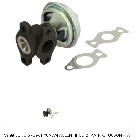
Ventil EGR pro vozy: HYUNDAI ACCENT II, GETZ, MATRIX, TUCSON; KIA