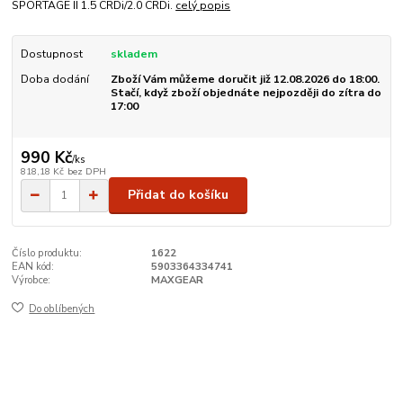
SPORTAGE II 1.5 CRDi/2.0 CRDi.
celý popis
Dostupnost
skladem
Doba dodání
Zboží Vám můžeme doručit již 12.08.2026 do 18:00.
Stačí, když zboží objednáte nejpozději do zítra do
17:00
990 Kč
/
ks
818,18 Kč
bez DPH
Přidat do košíku
Číslo produktu:
1622
EAN kód:
5903364334741
Výrobce:
MAXGEAR
Do oblíbených