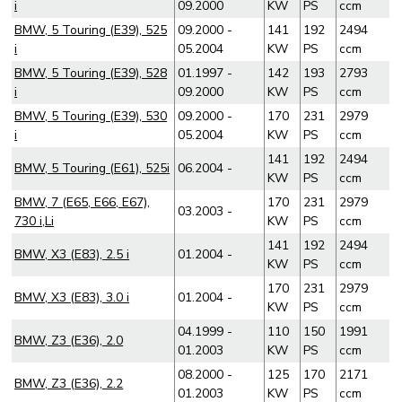
i
09.2000
KW
PS
ccm
BMW, 5 Touring (E39), 525
09.2000 -
141
192
2494
i
05.2004
KW
PS
ccm
BMW, 5 Touring (E39), 528
01.1997 -
142
193
2793
i
09.2000
KW
PS
ccm
BMW, 5 Touring (E39), 530
09.2000 -
170
231
2979
i
05.2004
KW
PS
ccm
141
192
2494
BMW, 5 Touring (E61), 525i
06.2004 -
KW
PS
ccm
BMW, 7 (E65, E66, E67),
170
231
2979
03.2003 -
730 i,Li
KW
PS
ccm
141
192
2494
BMW, X3 (E83), 2.5 i
01.2004 -
KW
PS
ccm
170
231
2979
BMW, X3 (E83), 3.0 i
01.2004 -
KW
PS
ccm
04.1999 -
110
150
1991
BMW, Z3 (E36), 2.0
01.2003
KW
PS
ccm
08.2000 -
125
170
2171
BMW, Z3 (E36), 2.2
01.2003
KW
PS
ccm