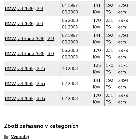
04.1997 -
141
192
2793
BMW, Z3 (E36), 2.8
06.2000
KW
PS
ccm
06.2000 -
170
231
2979
BMW, Z3 (E36), 3.0
01.2003
KW
PS
ccm
07.1997 -
141
192
2793
BMW, Z3 kupé (E36), 2.8
06.2000
KW
PS
ccm
06.2000 -
170
231
2979
BMW, Z3 kupé (E36), 3.0
06.2003
KW
PS
ccm
125
170
2171
BMW, Z4 (E85), 2.2 i
10.2003 -
KW
PS
ccm
141
192
2494
BMW, Z4 (E85), 2.5 i
02.2003 -
KW
PS
ccm
170
231
2979
BMW, Z4 (E85), 3.0 i
02.2003 -
KW
PS
ccm
Zboží zařazeno v kategoriích
Výprodej