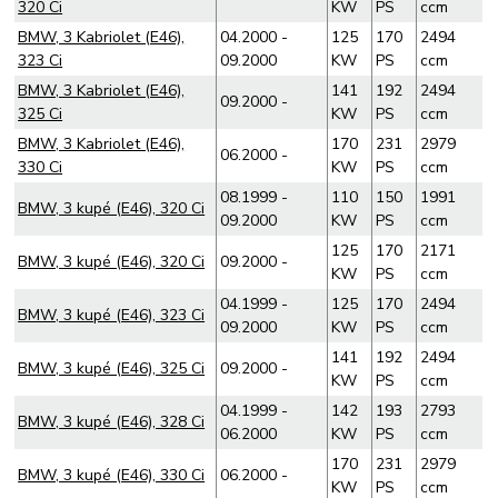
320 Ci
KW
PS
ccm
BMW, 3 Kabriolet (E46),
04.2000 -
125
170
2494
323 Ci
09.2000
KW
PS
ccm
BMW, 3 Kabriolet (E46),
141
192
2494
09.2000 -
325 Ci
KW
PS
ccm
BMW, 3 Kabriolet (E46),
170
231
2979
06.2000 -
330 Ci
KW
PS
ccm
08.1999 -
110
150
1991
BMW, 3 kupé (E46), 320 Ci
09.2000
KW
PS
ccm
125
170
2171
BMW, 3 kupé (E46), 320 Ci
09.2000 -
KW
PS
ccm
04.1999 -
125
170
2494
BMW, 3 kupé (E46), 323 Ci
09.2000
KW
PS
ccm
141
192
2494
BMW, 3 kupé (E46), 325 Ci
09.2000 -
KW
PS
ccm
04.1999 -
142
193
2793
BMW, 3 kupé (E46), 328 Ci
06.2000
KW
PS
ccm
170
231
2979
BMW, 3 kupé (E46), 330 Ci
06.2000 -
KW
PS
ccm