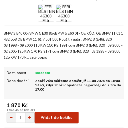
BMW 3 E46 00-/BMW 5 E39 95-/BMW 5 E60 01- OE KÓD: OE BMW 11 61 1
432 558 OE BMW 11 61 7 501 566 Použití / auta : BMW, 3 (E46), 320 i
03.1998 - 09.2000 110 KW 150 PS 1991 ccm BMW, 3 (E46), 320 i 09.2000 -
02.2005 125 KW 170 PS 2171 ccm BMW, 3 (E46), 323 i 03.1998 - 09.2000
125 KW 170 P...
celý popis
Dostupnost
skladem
Doba dodání
Zboží Vám můžeme doručit již 11.08.2026 do 18:00.
Stačí, když zboží objednáte nejpozději do zítra do
17:00
1 870 Kč
1 545,45 Kč
bez DPH
Přidat do košíku