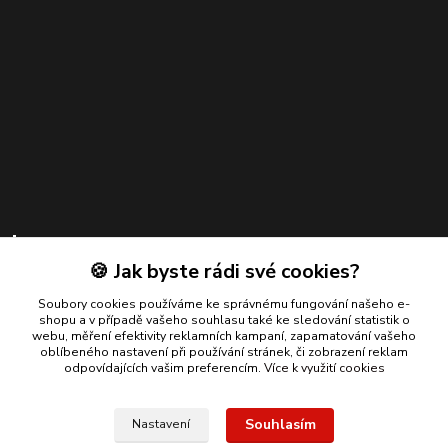
Kontakty
🍪 Jak byste rádi své cookies?
Zákaznická podpora
+420 739 924 550
Soubory cookies používáme ke správnému fungování našeho e-
shopu a v případě vašeho souhlasu také ke sledování statistik o
(Po-Pá, 8-17 hod.)
webu, měření efektivity reklamních kampaní, zapamatování vašeho
oblíbeného nastavení při používání stránek, či zobrazení reklam
info@bmautodily.cz
odpovídajících vašim preferencím.
Více k využití cookies
Souhlasím
Nastavení