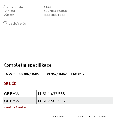
Číslo produktu:
1426
EAN kód:
4027816463030
Výrobce:
FEBI BILSTEIN
Do oblíbených
Kompletní specifikace
BMW 3 E46 00-/BMW 5 E39 95-/BMW 5 E60 01-
OE KÓD:
OE BMW
11 61 1 432 558
OE BMW
11 61 7 501 566
Použití / auta :