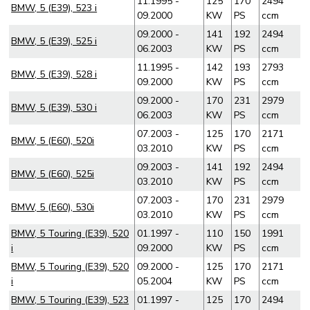
11.1995 -
125
170
2494
BMW, 5 (E39), 523 i
09.2000
KW
PS
ccm
09.2000 -
141
192
2494
BMW, 5 (E39), 525 i
06.2003
KW
PS
ccm
11.1995 -
142
193
2793
BMW, 5 (E39), 528 i
09.2000
KW
PS
ccm
09.2000 -
170
231
2979
BMW, 5 (E39), 530 i
06.2003
KW
PS
ccm
07.2003 -
125
170
2171
BMW, 5 (E60), 520i
03.2010
KW
PS
ccm
09.2003 -
141
192
2494
BMW, 5 (E60), 525i
03.2010
KW
PS
ccm
07.2003 -
170
231
2979
BMW, 5 (E60), 530i
03.2010
KW
PS
ccm
BMW, 5 Touring (E39), 520
01.1997 -
110
150
1991
i
09.2000
KW
PS
ccm
BMW, 5 Touring (E39), 520
09.2000 -
125
170
2171
i
05.2004
KW
PS
ccm
BMW, 5 Touring (E39), 523
01.1997 -
125
170
2494