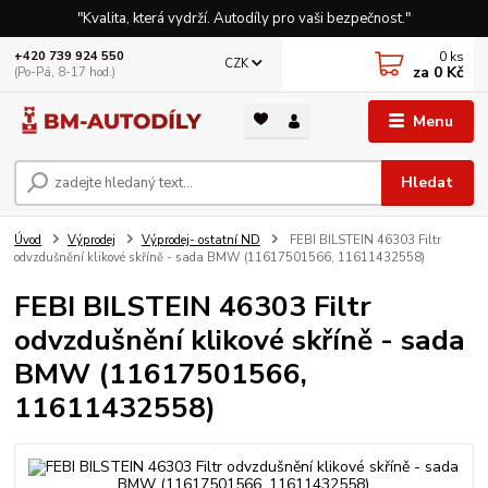
"Kvalita, která vydrží. Autodíly pro vaši bezpečnost."
0
ks
+420 739 924 550
CZK
za
0 Kč
(Po-Pá, 8-17 hod.)
Menu
Hledat
Úvod
Výprodej
Výprodej- ostatní ND
FEBI BILSTEIN 46303 Filtr
odvzdušnění klikové skříně - sada BMW (11617501566, 11611432558)
FEBI BILSTEIN 46303 Filtr
odvzdušnění klikové skříně - sada
BMW (11617501566,
11611432558)