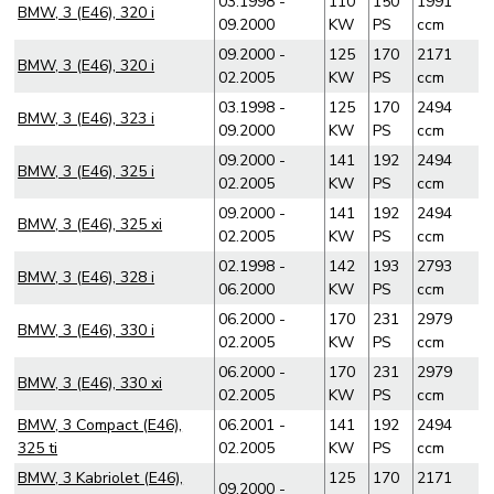
03.1998 -
110
150
1991
BMW, 3 (E46), 320 i
09.2000
KW
PS
ccm
09.2000 -
125
170
2171
BMW, 3 (E46), 320 i
02.2005
KW
PS
ccm
03.1998 -
125
170
2494
BMW, 3 (E46), 323 i
09.2000
KW
PS
ccm
09.2000 -
141
192
2494
BMW, 3 (E46), 325 i
02.2005
KW
PS
ccm
09.2000 -
141
192
2494
BMW, 3 (E46), 325 xi
02.2005
KW
PS
ccm
02.1998 -
142
193
2793
BMW, 3 (E46), 328 i
06.2000
KW
PS
ccm
06.2000 -
170
231
2979
BMW, 3 (E46), 330 i
02.2005
KW
PS
ccm
06.2000 -
170
231
2979
BMW, 3 (E46), 330 xi
02.2005
KW
PS
ccm
BMW, 3 Compact (E46),
06.2001 -
141
192
2494
325 ti
02.2005
KW
PS
ccm
BMW, 3 Kabriolet (E46),
125
170
2171
09.2000 -