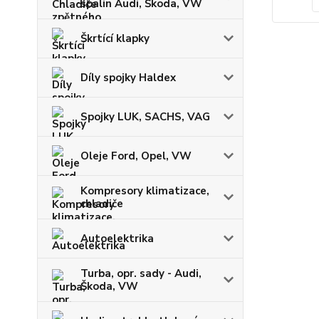
spalin Audi, Škoda, VW
Škrtící klapky
Díly spojky Haldex
Spojky LUK, SACHS, VAG
Oleje Ford, Opel, VW
Kompresory klimatizace,
chladiče
Autoelektrika
Turba, opr. sady - Audi,
Škoda, VW