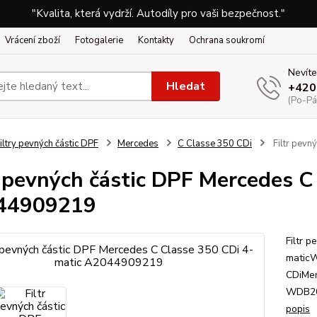
"Kvalita, která vydrží. Autodíly pro vaši bezpečnost."
Vrácení zboží
Fotogalerie
Kontakty
Ochrana soukromí
Nevíte
Hledat
+420
(Po-Pá
iltry pevných částic DPF
Mercedes
C Classe 350 CDi
Filtr pevn
r pevných částic DPF Mercedes C
44909219
Filtr 
matic
CDiMer
WDB20
popis