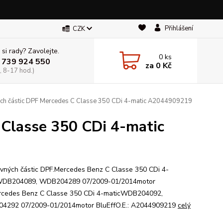
Přihlášení
CZK
 si rady? Zavolejte.
0
ks
 739 924 550
za
0 Kč
, 8-17 hod.)
ých částic DPF Mercedes C Classe 350 CDi 4-matic A2044909219
 Classe 350 CDi 4-matic
pevných částic DPF.Mercedes Benz C Classe 350 CDi 4-
WDB204089, WDB204289 07/2009-01/2014motor
cedes Benz C Classe 350 CDi 4-maticWDB204092,
4292 07/2009-01/2014motor BluEffO.E.: A2044909219
celý