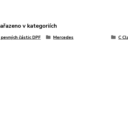
zařazeno v kategoriích
y pevných částic DPF
Mercedes
C Cl