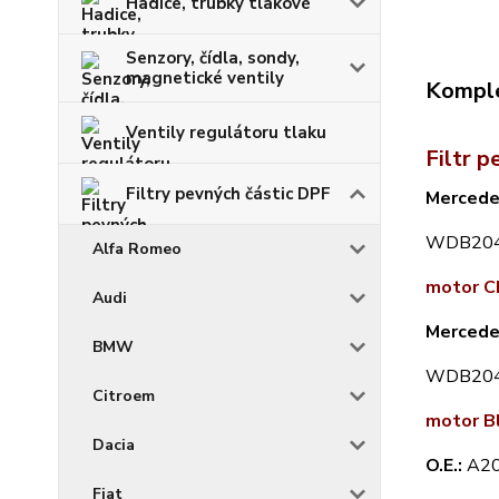
Hadice, trubky tlakové
Senzory, čídla, sondy,
magnetické ventily
Komple
Ventily regulátoru tlaku
Filtr p
Filtry pevných částic DPF
Mercede
WDB204
Alfa Romeo
motor C
Audi
Mercede
BMW
WDB204
Citroem
motor B
Dacia
O.E.:
A2
Fiat