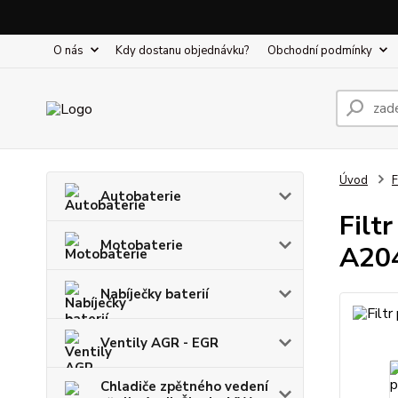
O nás
Kdy dostanu objednávku?
Obchodní podmínky
Úvod
F
Autobaterie
Filt
Motobaterie
A20
Nabíječky baterií
Ventily AGR - EGR
Chladiče zpětného vedení