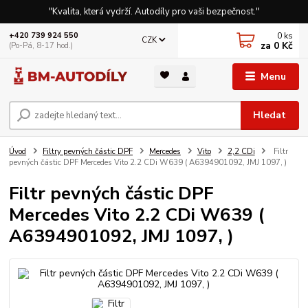
"Kvalita, která vydrží. Autodíly pro vaši bezpečnost."
0
ks
+420 739 924 550
CZK
za
0 Kč
(Po-Pá, 8-17 hod.)
Menu
Hledat
Úvod
Filtry pevných částic DPF
Mercedes
Vito
2,2 CDi
Filtr
pevných částic DPF Mercedes Vito 2.2 CDi W639 ( A6394901092, JMJ 1097, )
Filtr pevných částic DPF
Mercedes Vito 2.2 CDi W639 (
A6394901092, JMJ 1097, )