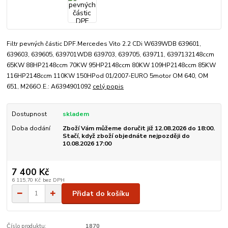
Filtr pevných částic DPF.Mercedes Vito 2.2 CDi W639WDB 639601,
639603, 639605, 639701WDB 639703, 639705, 639711, 6397132148ccm
65KW 88HP2148ccm 70KW 95HP2148ccm 80KW 109HP2148ccm 85KW
116HP2148ccm 110KW 150HPod 01/2007-EURO 5motor OM 640, OM
651, M266O.E.: A6394901092
celý popis
Dostupnost
skladem
Doba dodání
Zboží Vám můžeme doručit již 12.08.2026 do 18:00.
Stačí, když zboží objednáte nejpozději do
10.08.2026 17:00
7 400 Kč
6 115,70 Kč
bez DPH
Přidat do košíku
Číslo produktu:
1870