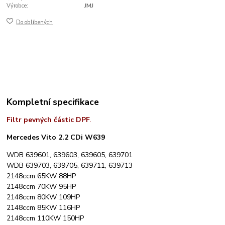
Výrobce:
JMJ
Do oblíbených
Kompletní specifikace
Filtr pevných částic DPF
.
Mercedes Vito 2.2 CDi W639
WDB 639601, 639603, 639605, 639701
WDB 639703, 639705, 639711, 639713
2148ccm 65KW 88HP
2148ccm 70KW 95HP
2148ccm 80KW 109HP
2148ccm 85KW 116HP
2148ccm 110KW 150HP