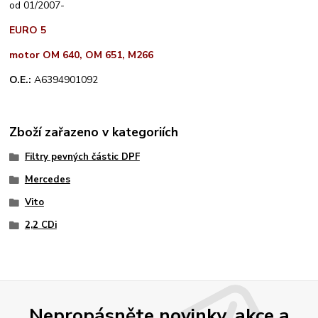
od 01/2007-
EURO 5
motor OM 640, OM 651, M266
O.E.:
A6394901092
Zboží zařazeno v kategoriích
Filtry pevných částic DPF
Mercedes
Vito
2,2 CDi
Nepropásněte novinky, akce a