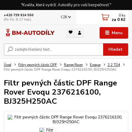
"Kvalita, která vydrží. Autodíly pro vaši bezpečnost."
0
ks
+420 739 924 550
CZK
za
0 Kč
(Po-Pá, 8-17 hod.)
Menu
Hledat
Úvod
Filtry pevných částic DPF
Range Rover
Evoque
2.2 TD4
Filtr pevných částic DPF Range Rover Evoqu 2376216100, BJ325H250AC
Filtr pevných částic DPF Range
Rover Evoqu 2376216100,
BJ325H250AC