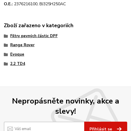
O.E.:
2376216100, BJ325H250AC
Zboží zařazeno v kategoriích
Filtry pevných částic DPF
Range Rover
Evoque
2.2 TD4
Nepropásněte novinky, akce a
slevy!
Přihlásit se