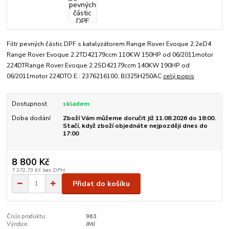
Filtr pevných částic DPF s katalyzátorem.Range Rover Evoque 2.2eD4
Range Rover Evoque 2.2TD42179ccm 110KW 150HP od 06/2011motor
224DTRange Rover Evoque 2.2SD42179ccm 140KW 190HP od
06/2011motor 224DTO.E.: 2376216100, BJ325H250AC
celý popis
Dostupnost
skladem
Doba dodání
Zboží Vám můžeme doručit již 11.08.2026 do 18:00.
Stačí, když zboží objednáte nejpozději dnes do
17:00
8 800 Kč
7 272,73 Kč
bez DPH
Přidat do košíku
Číslo produktu:
963
Výrobce:
JMJ