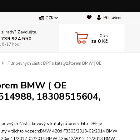
Přihlášení
CZK
 si rady? Zavolejte.
0
ks
 739 924 550
za
0 Kč
, 8-17 hod.)
Filtr pevných částic DPF s katalyzátorem BMW ( OE
átorem BMW ( OE
514988, 18308515604,
tr pevných částic kovový s katalyzátorem. Filtr DPF je
elný v těchto vozech:BMW 420d F3303/2013-02/2014 BMW
 420xd11/2012-02/2014 BMW 425d12/2012-12/2013 BMW