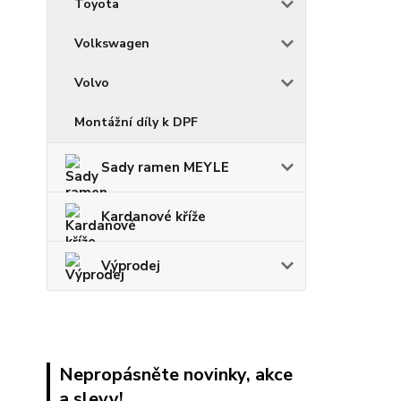
Toyota
Volkswagen
Volvo
Montážní díly k DPF
Sady ramen MEYLE
Kardanové kříže
Výprodej
Nepropásněte novinky, akce
a slevy!