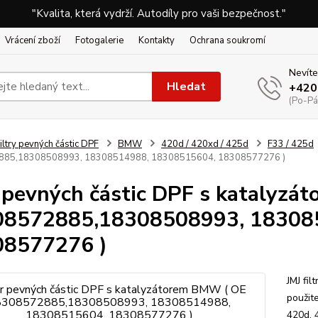
"Kvalita, která vydrží. Autodíly pro vaši bezpečnost."
Vrácení zboží
Fotogalerie
Kontakty
Ochrana soukromí
Nevíte
Hledat
+420
(Po-Pá
iltry pevných částic DPF
BMW
420d / 420xd / 425d
F33 / 425d
85,18308508993, 18308514988, 18308515604, 18308577276 )
r pevných částic DPF s katalyz
08572885,18308508993, 18308
08577276 )
JMJ fil
použit
420d,