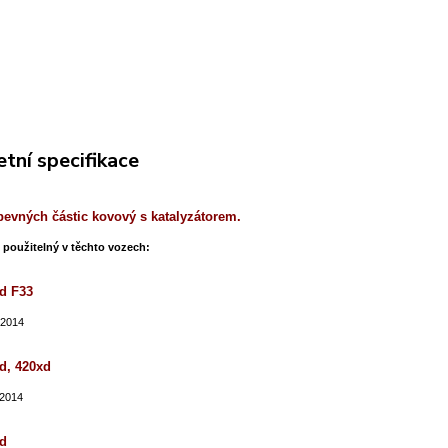
tní specifikace
 pevných částic kovový s katalyzátorem.
e použitelný v těchto vozech:
d F33
/2014
d, 420xd
/2014
d