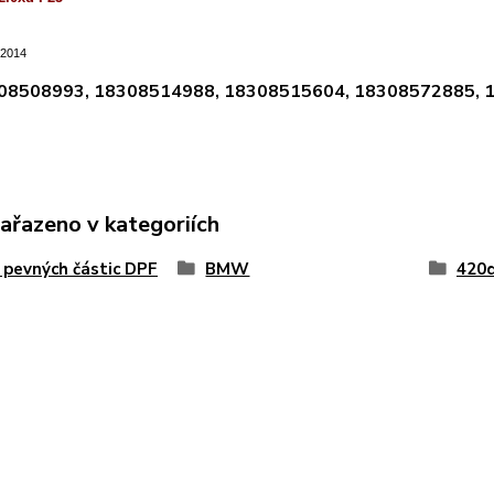
/2014
308508993, 18308514988, 18308515604, 18308572885,
zařazeno v kategoriích
y pevných částic DPF
BMW
420d