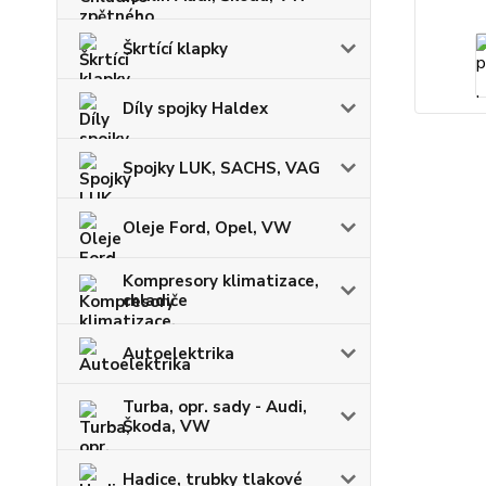
Škrtící klapky
Díly spojky Haldex
Spojky LUK, SACHS, VAG
Oleje Ford, Opel, VW
Kompresory klimatizace,
chladiče
Autoelektrika
Turba, opr. sady - Audi,
Škoda, VW
Hadice, trubky tlakové