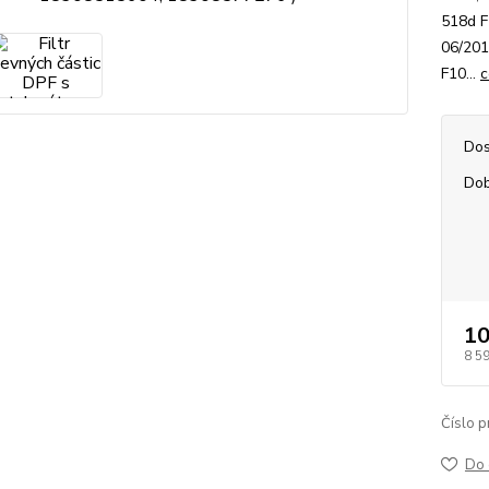
518d F
06/201
F10...
c
Dos
Dob
10
8 5
Číslo p
Do 