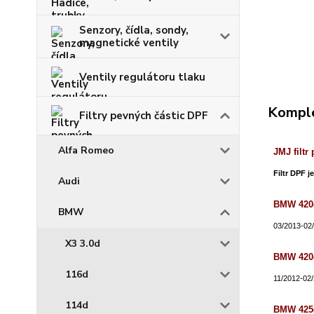
Senzory, čídla, sondy,
magnetické ventily
Ventily regulátoru tlaku
Komple
Filtry pevných částic DPF
Alfa Romeo
JMJ filtr
Filtr DPF j
Audi
BMW 420
BMW
03/2013-02
X3 3.0d
BMW 420
116d
11/2012-02
114d
BMW 425