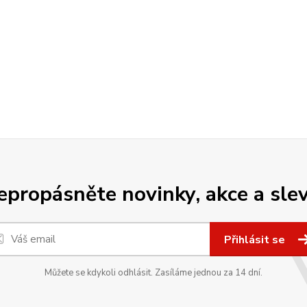
epropásněte novinky, akce a slev
Přihlásit se
Můžete se kdykoli odhlásit. Zasíláme jednou za 14 dní.