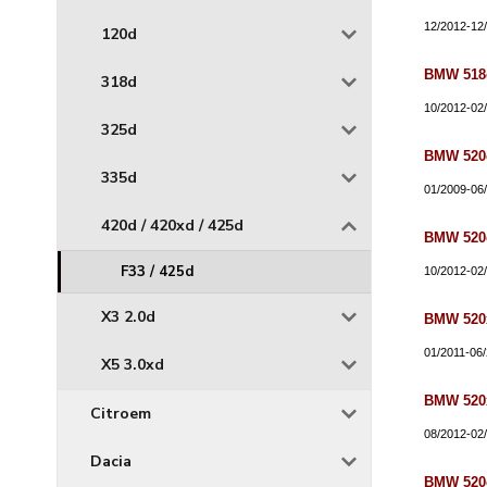
12/2012-12
120d
BMW 518d
318d
10/2012-02
325d
BMW 520d
335d
01/2009-06
420d / 420xd / 425d
BMW 520d
F33 / 425d
10/2012-02
X3 2.0d
BMW 520x
01/2011-06
X5 3.0xd
BMW 520x
Citroem
08/2012-02
Dacia
BMW 520d