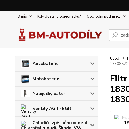
O nás
Kdy dostanu objednávku?
Obchodní podmínky
Úvod
F
Autobaterie
183085728
Filt
Motobaterie
183
Nabíječky baterií
183
Ventily AGR - EGR
Chladiče zpětného vedení
spalin Audi, Škoda, VW