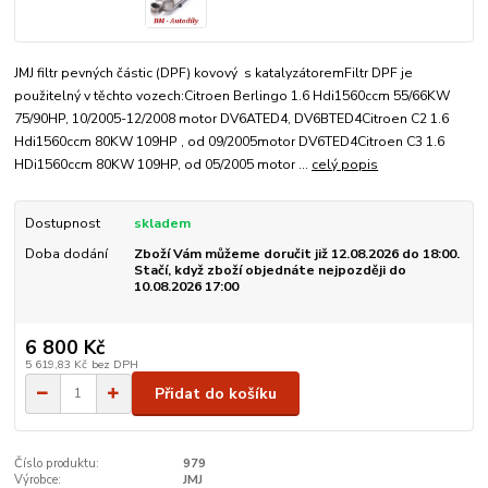
JMJ filtr pevných částic (DPF) kovový s katalyzátoremFiltr DPF je
použitelný v těchto vozech:Citroen Berlingo 1.6 Hdi1560ccm 55/66KW
75/90HP, 10/2005-12/2008 motor DV6ATED4, DV6BTED4Citroen C2 1.6
Hdi1560ccm 80KW 109HP , od 09/2005motor DV6TED4Citroen C3 1.6
HDi1560ccm 80KW 109HP, od 05/2005 motor ...
celý popis
Dostupnost
skladem
Doba dodání
Zboží Vám můžeme doručit již 12.08.2026 do 18:00.
Stačí, když zboží objednáte nejpozději do
10.08.2026 17:00
6 800 Kč
5 619,83 Kč
bez DPH
Přidat do košíku
Číslo produktu:
979
Výrobce:
JMJ