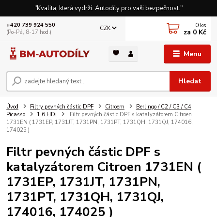
"Kvalita, která vydrží. Autodíly pro vaši bezpečnost."
0
ks
+420 739 924 550
CZK
za
0 Kč
(Po-Pá, 8-17 hod.)
Menu
Hledat
Úvod
Filtry pevných částic DPF
Citroem
Berlingo / C2 / C3 / C4
Picasso
1.6 HDi
Filtr pevných částic DPF s katalyzátorem Citroen
1731EN ( 1731EP, 1731JT, 1731PN, 1731PT, 1731QH, 1731QJ, 174016,
174025 )
Filtr pevných částic DPF s
katalyzátorem Citroen 1731EN (
1731EP, 1731JT, 1731PN,
1731PT, 1731QH, 1731QJ,
174016, 174025 )