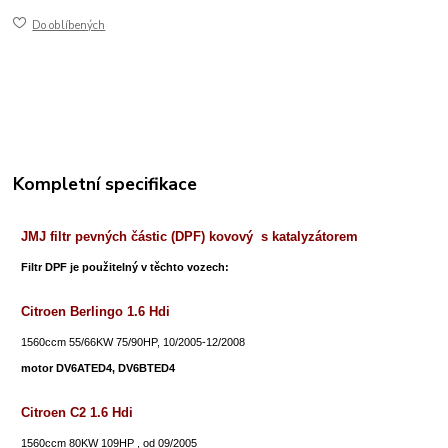
Do oblíbených
Kompletní specifikace
JMJ filtr pevných částic (DPF) kovový s katalyzátorem
Filtr DPF je použitelný v těchto vozech:
Citroen Berlingo 1.6 Hdi
1560ccm 55/66KW 75/90HP, 10/2005-12/2008
motor DV6ATED4, DV6BTED4
Citroen C2 1.6 Hdi
1560ccm 80KW 109HP , od 09/2005