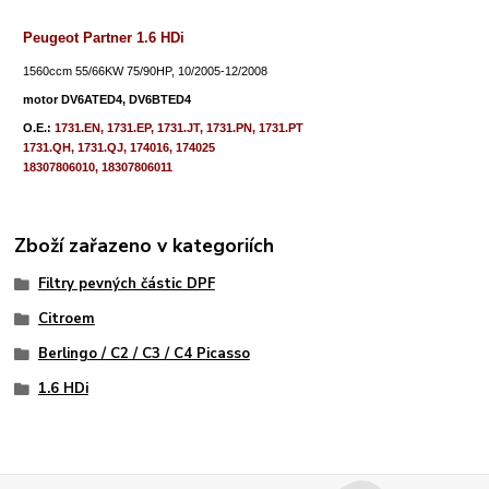
Peugeot Partner 1.6 HDi
1560ccm 55/66KW 75/90HP, 10/2005-12/2008
m
otor DV6ATED4, DV6BTED4
O.E.:
1731.EN, 1731.EP, 1731.JT, 1731.PN, 1731.PT
1731.QH, 1731.QJ, 174016, 174025
18307806010, 18307806011
Zboží zařazeno v kategoriích
Filtry pevných částic DPF
Citroem
Berlingo / C2 / C3 / C4 Picasso
1.6 HDi