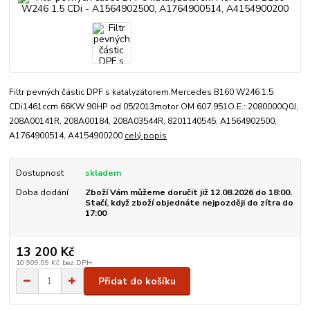
Filtr pevných částic DPF s katalyzátorem.Mercedes B160 W246 1.5
CDi1461ccm 66KW 90HP od 05/2013motor OM 607.951O.E.: 2080000Q0J,
208A00141R, 208A00184, 208A03544R, 8201140545, A1564902500,
A1764900514, A4154900200
celý popis
Dostupnost
skladem
Doba dodání
Zboží Vám můžeme doručit již 12.08.2026 do 18:00.
Stačí, když zboží objednáte nejpozději do zítra do
17:00
13 200 Kč
10 909,09 Kč
bez DPH
Přidat do košíku