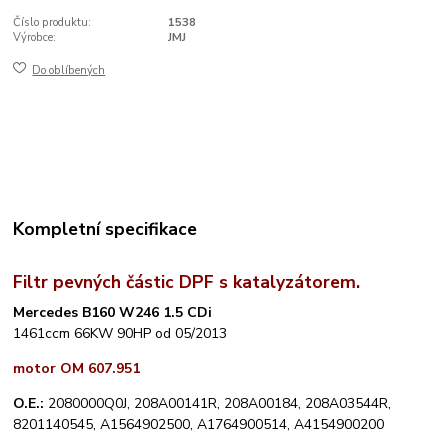
Číslo produktu:
1538
Výrobce:
JMJ
Do oblíbených
Kompletní specifikace
Filtr pevných částic DPF s katalyzátorem.
Mercedes B160 W246 1.5 CDi
1461ccm 66KW 90HP od 05/2013
motor OM 607.951
O.E.:
2080000Q0J, 208A00141R, 208A00184, 208A03544R,
8201140545, A1564902500, A1764900514, A4154900200