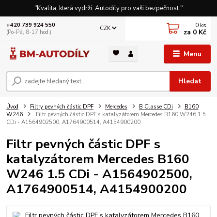
"Kvalita, která vydrží. Autodíly pro vaši bezpečnost."
0
ks
+420 739 924 550
CZK
za
0 Kč
(Po-Pá, 8-17 hod.)
Menu
Hledat
Úvod
Filtry pevných částic DPF
Mercedes
B Classe CDi
B160
W246
Filtr pevných částic DPF s katalyzátorem Mercedes B160 W246 1.5
CDi - A1564902500, A1764900514, A4154900200
Filtr pevných částic DPF s
katalyzátorem Mercedes B160
W246 1.5 CDi - A1564902500,
A1764900514, A4154900200