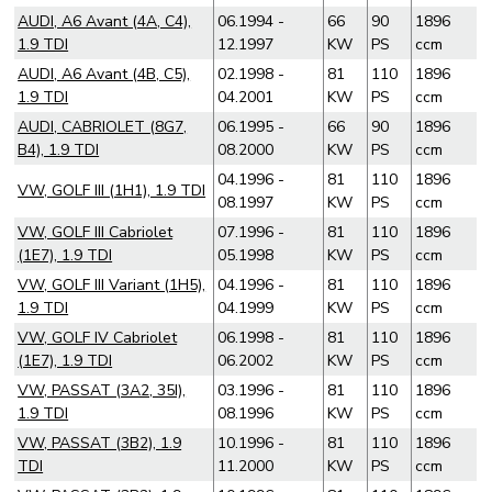
AUDI, A6 Avant (4A, C4),
06.1994 -
66
90
1896
1.9 TDI
12.1997
KW
PS
ccm
AUDI, A6 Avant (4B, C5),
02.1998 -
81
110
1896
1.9 TDI
04.2001
KW
PS
ccm
AUDI, CABRIOLET (8G7,
06.1995 -
66
90
1896
B4), 1.9 TDI
08.2000
KW
PS
ccm
04.1996 -
81
110
1896
VW, GOLF III (1H1), 1.9 TDI
08.1997
KW
PS
ccm
VW, GOLF III Cabriolet
07.1996 -
81
110
1896
(1E7), 1.9 TDI
05.1998
KW
PS
ccm
VW, GOLF III Variant (1H5),
04.1996 -
81
110
1896
1.9 TDI
04.1999
KW
PS
ccm
VW, GOLF IV Cabriolet
06.1998 -
81
110
1896
(1E7), 1.9 TDI
06.2002
KW
PS
ccm
VW, PASSAT (3A2, 35I),
03.1996 -
81
110
1896
1.9 TDI
08.1996
KW
PS
ccm
VW, PASSAT (3B2), 1.9
10.1996 -
81
110
1896
TDI
11.2000
KW
PS
ccm