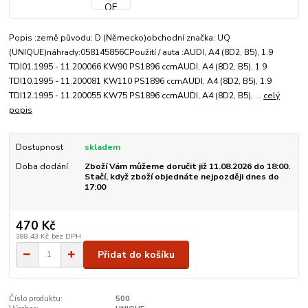
Popis :země původu: D (Německo)obchodní značka: UQ
(UNIQUE)náhrady:058145856CPoužití / auta :AUDI, A4 (8D2, B5), 1.9
TDI01.1995 - 11.200066 KW90 PS1896 ccmAUDI, A4 (8D2, B5), 1.9
TDI10.1995 - 11.200081 KW110 PS1896 ccmAUDI, A4 (8D2, B5), 1.9
TDI12.1995 - 11.200055 KW75 PS1896 ccmAUDI, A4 (8D2, B5), ...
celý
popis
Dostupnost
skladem
Doba dodání
Zboží Vám můžeme doručit již 11.08.2026 do 18:00.
Stačí, když zboží objednáte nejpozději dnes do
17:00
470 Kč
388,43 Kč
bez DPH
Přidat do košíku
Číslo produktu:
500