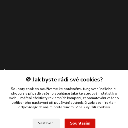
Kontakty
🍪 Jak byste rádi své cookies?
Zákaznická podpora
+420 739 924 550
Soubory cookies používáme ke správnému fungování našeho e-
shopu a v případě vašeho souhlasu také ke sledování statistik o
(Po-Pá, 8-17 hod.)
webu, měření efektivity reklamních kampaní, zapamatování vašeho
oblíbeného nastavení při používání stránek, či zobrazení reklam
info@bmautodily.cz
odpovídajících vašim preferencím.
Více k využití cookies
Souhlasím
Nastavení