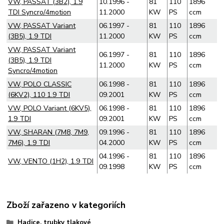
VW, PASSAT (3B2), 1.9
10.1996 -
81
110
1896
TDI Syncro/4motion
11.2000
KW
PS
ccm
VW, PASSAT Variant
06.1997 -
81
110
1896
(3B5), 1.9 TDI
11.2000
KW
PS
ccm
VW, PASSAT Variant
06.1997 -
81
110
1896
(3B5), 1.9 TDI
11.2000
KW
PS
ccm
Syncro/4motion
VW, POLO CLASSIC
06.1998 -
81
110
1896
(6KV2), 110 1.9 TDI
09.2001
KW
PS
ccm
VW, POLO Variant (6KV5),
06.1998 -
81
110
1896
1.9 TDI
09.2001
KW
PS
ccm
VW, SHARAN (7M8, 7M9,
09.1996 -
81
110
1896
7M6), 1.9 TDI
04.2000
KW
PS
ccm
04.1996 -
81
110
1896
VW, VENTO (1H2), 1.9 TDI
09.1998
KW
PS
ccm
Zboží zařazeno v kategoriích
Hadice, trubky tlakové