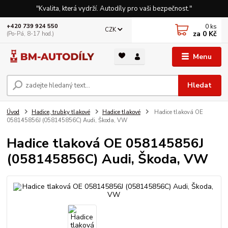
"Kvalita, která vydrží. Autodíly pro vaši bezpečnost."
0
ks
+420 739 924 550
CZK
za
0 Kč
(Po-Pá, 8-17 hod.)
Menu
Hledat
Úvod
Hadice, trubky tlakové
Hadice tlakové
Hadice tlaková OE
058145856J (058145856C) Audi, Škoda, VW
Hadice tlaková OE 058145856J
(058145856C) Audi, Škoda, VW