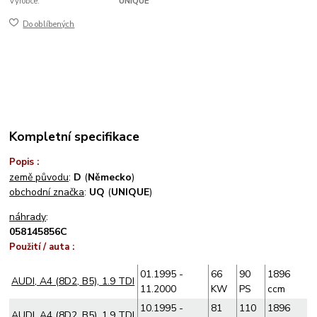
Výrobce:
UNIQUE
Do oblíbených
Kompletní specifikace
Popis :
země původu
:
D
(
Německo
)
obchodní značka
:
UQ
(
UNIQUE
)
náhrady
:
058145856C
Použití / auta :
01.1995 -
66
90
1896
AUDI, A4 (8D2, B5), 1.9 TDI
11.2000
KW
PS
ccm
10.1995 -
81
110
1896
AUDI, A4 (8D2, B5), 1.9 TDI