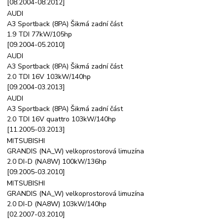
[08.2004-08.2012]
AUDI
A3 Sportback (8PA) Šikmá zadní část
1.9 TDI 77kW/105hp
[09.2004-05.2010]
AUDI
A3 Sportback (8PA) Šikmá zadní část
2.0 TDI 16V 103kW/140hp
[09.2004-03.2013]
AUDI
A3 Sportback (8PA) Šikmá zadní část
2.0 TDI 16V quattro 103kW/140hp
[11.2005-03.2013]
MITSUBISHI
GRANDIS (NA_W) velkoprostorová limuzína
2.0 DI-D (NA8W) 100kW/136hp
[09.2005-03.2010]
MITSUBISHI
GRANDIS (NA_W) velkoprostorová limuzína
2.0 DI-D (NA8W) 103kW/140hp
[02.2007-03.2010]