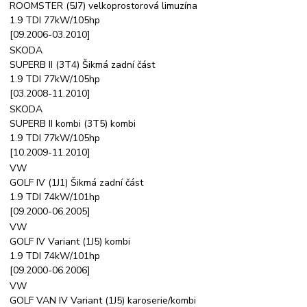
ROOMSTER (5J7) velkoprostorová limuzína
1.9 TDI 77kW/105hp
[09.2006-03.2010]
SKODA
SUPERB II (3T4) Šikmá zadní část
1.9 TDI 77kW/105hp
[03.2008-11.2010]
SKODA
SUPERB II kombi (3T5) kombi
1.9 TDI 77kW/105hp
[10.2009-11.2010]
VW
GOLF IV (1J1) Šikmá zadní část
1.9 TDI 74kW/101hp
[09.2000-06.2005]
VW
GOLF IV Variant (1J5) kombi
1.9 TDI 74kW/101hp
[09.2000-06.2006]
VW
GOLF VAN IV Variant (1J5) karoserie/kombi