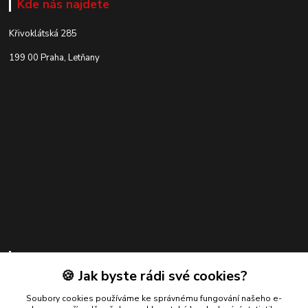
Kde nás najdete
Křivoklátská 285
199 00 Praha, Letňany
Kontakty
🍪 Jak byste rádi své cookies?
Zákaznická podpora
+420 739 924 550
Soubory cookies používáme ke správnému fungování našeho e-