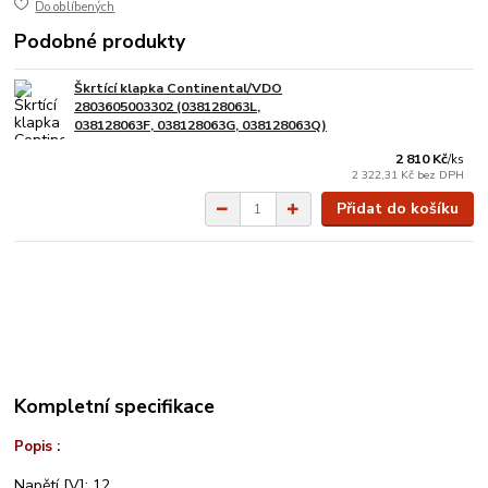
Do oblíbených
Podobné produkty
Škrtící klapka Continental/VDO
2803605003302 (038128063L,
038128063F, 038128063G, 038128063Q)
2 810 Kč
/
ks
2 322,31 Kč
bez DPH
Přidat do košíku
Kompletní specifikace
Popis :
Napětí [V]: 12