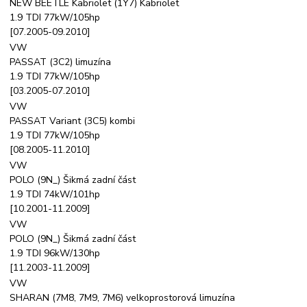
NEW BEETLE Kabriolet (1Y7) Kabriolet
1.9 TDI 77kW/105hp
[07.2005-09.2010]
VW
PASSAT (3C2) limuzína
1.9 TDI 77kW/105hp
[03.2005-07.2010]
VW
PASSAT Variant (3C5) kombi
1.9 TDI 77kW/105hp
[08.2005-11.2010]
VW
POLO (9N_) Šikmá zadní část
1.9 TDI 74kW/101hp
[10.2001-11.2009]
VW
POLO (9N_) Šikmá zadní část
1.9 TDI 96kW/130hp
[11.2003-11.2009]
VW
SHARAN (7M8, 7M9, 7M6) velkoprostorová limuzína