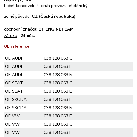
Počet koncovek: 4, druh provozu: elektrický.
země původu
:
CZ
(
Česká republika
)
obchodní značka
:
ET ENGINETEAM
záruka
:
24měs.
OE reference :
OE AUDI
038 128 063 G
OE AUDI
038 128 063 L
OE AUDI
038 128 063 M
OE SEAT
038 128 063 G
OE SEAT
038 128 063 L
OE SKODA
038 128 063 L
OE SKODA
038 128 063 M
OE VW
038 128 063 F
OE VW
038 128 063 G
OE VW
038 128 063 L