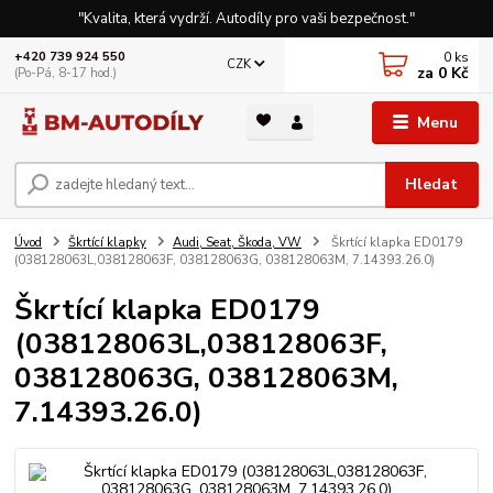
"Kvalita, která vydrží. Autodíly pro vaši bezpečnost."
0
ks
+420 739 924 550
CZK
za
0 Kč
(Po-Pá, 8-17 hod.)
Menu
Hledat
Úvod
Škrtící klapky
Audi, Seat, Škoda, VW
Škrtící klapka ED0179
(038128063L,038128063F, 038128063G, 038128063M, 7.14393.26.0)
Škrtící klapka ED0179
(038128063L,038128063F,
038128063G, 038128063M,
7.14393.26.0)