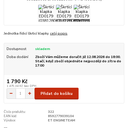
Jednotka řídicí škrticí klapky.
celý popis
Dostupnost
skladem
Doba dodání
Zboží Vám můžeme doručit již 12.08.2026 do 18:00.
Stačí, když zboží objednáte nejpozději do zítra do
17:00
1 790 Kč
1 479,34 Kč
bez DPH
Přidat do košíku
Číslo produktu:
322
EAN kód:
8592779039104
Výrobce:
ET ENGINETEAM