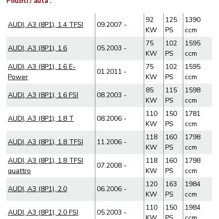
Použití / auta :
92
125
1390
AUDI, A3 (8P1), 1.4 TFSI
09.2007 -
KW
PS
ccm
75
102
1595
AUDI, A3 (8P1), 1.6
05.2003 -
KW
PS
ccm
AUDI, A3 (8P1), 1.6 E-
75
102
1595
01.2011 -
Power
KW
PS
ccm
85
115
1598
AUDI, A3 (8P1), 1.6 FSI
08.2003 -
KW
PS
ccm
110
150
1781
AUDI, A3 (8P1), 1.8 T
08.2006 -
KW
PS
ccm
118
160
1798
AUDI, A3 (8P1), 1.8 TFSI
11.2006 -
KW
PS
ccm
AUDI, A3 (8P1), 1.8 TFSI
118
160
1798
07.2008 -
quattro
KW
PS
ccm
120
163
1984
AUDI, A3 (8P1), 2.0
06.2006 -
KW
PS
ccm
110
150
1984
AUDI, A3 (8P1), 2.0 FSI
05.2003 -
KW
PS
ccm