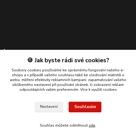
Kontakty
🍪 Jak byste rádi své cookies?
Zákaznická podpora
+420 739 924 550
Soubory cookies používáme ke správnému fungování našeho e-
shopu a v případě vašeho souhlasu také ke sledování statistik o
(Po-Pá, 8-17 hod.)
webu, měření efektivity reklamních kampaní, zapamatování vašeho
oblíbeného nastavení při používání stránek, či zobrazení reklam
info@bmautodily.cz
odpovídajících vašim preferencím.
Více k využití cookies
Souhlasím
Nastavení
Copyright 2026 BM-AUTODÍLY. Všechna práva vyhrazena.
Souhlas můžete odmítnout
zde
.
Vytvořeno na
Eshop-rychle.cz