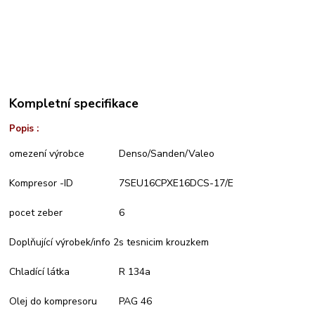
Kompletní specifikace
Popis :
omezení výrobce
Denso/Sanden/Valeo
Kompresor -ID
7SEU16CPXE16DCS-17/E
pocet zeber
6
Doplňující výrobek/info 2
s tesnicim krouzkem
Chladící látka
R 134a
Olej do kompresoru
PAG 46