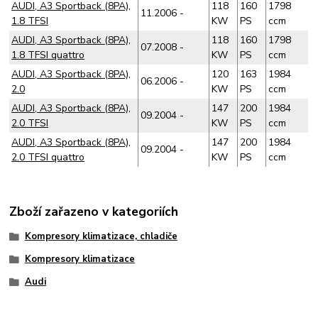
AUDI, A3 Sportback (8PA),
118
160
1798
11.2006 -
1.8 TFSI
KW
PS
ccm
AUDI, A3 Sportback (8PA),
118
160
1798
07.2008 -
1.8 TFSI quattro
KW
PS
ccm
AUDI, A3 Sportback (8PA),
120
163
1984
06.2006 -
2.0
KW
PS
ccm
AUDI, A3 Sportback (8PA),
147
200
1984
09.2004 -
2.0 TFSI
KW
PS
ccm
AUDI, A3 Sportback (8PA),
147
200
1984
09.2004 -
2.0 TFSI quattro
KW
PS
ccm
Zboží zařazeno v kategoriích
Kompresory klimatizace, chladiče
Kompresory klimatizace
Audi