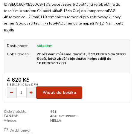
ID7SEU16CPXE16DCS-17/E pocet zeber6 Doplňující výrobek/info 2s
tesnicim krouzkem Chladící látkaR 134a Olej do kompresoruPAG
46 remenice - ? [mm]110 remenices remenici pro zebrovany klinovy
remen Spojovací technikaTop/PAD Jmenovité napetí [V]12 Náh...
celý
popis
Dostupnost
skladem
Doba dodání
Zboží Vám můžeme doručit již 12.08.2026 do 18:00.
Stačí, když zboží objednáte nejpozději do
10.08.2026 17:00
4 620 Kč
3 818,18 Kč
bez DPH
Přidat do košíku
Číslo produktu:
421
EAN kód:
4045621399665
Výrobce:
HELLA
Do oblíbených