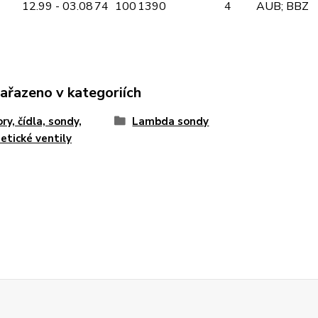
12.99 - 03.08
74
100
1390
4
AUB; BBZ
zařazeno v kategoriích
ry, čídla, sondy,
Lambda sondy
tické ventily