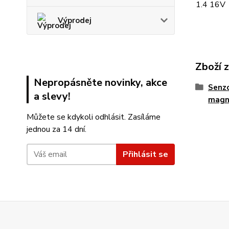
1.4 16V
Výprodej
Zboží 
Nepropásněte novinky, akce
Senzo
a slevy!
magne
Můžete se kdykoli odhlásit. Zasíláme
jednou za 14 dní.
Přihlásit se