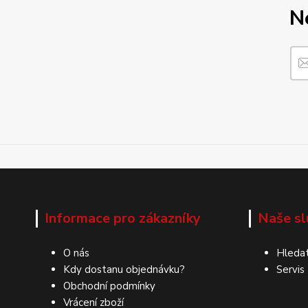
N
Informace pro zákazníky
Naše sl
O nás
Hledat
Kdy dostanu objednávku?
Servis
Obchodní podmínky
Vrácení zboží