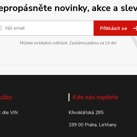
epropásněte novinky, akce a slev
Přihlásit se
Můžete se kdykoli odhlásit. Zasíláme jednou za 14 dní.
užby
Kde nás najdete
 dle VIN
Křivoklátská 285
199 00 Praha, Letňany