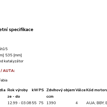
tní specifikace
átů
5
mm]
535 [mm]
ed katalyzátor
 / AUTA:
abia
dla
Rok výroby
kW
PS
Zdvihový objem
Válce
Kód motor
ze - do
ccm
12.99 - 03.08
55
75
1390
4
AUA; BBY; 