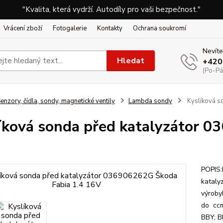
"Kvalita, která vydrží. Autodíly pro vaši bezpečnost."
Vrácení zboží
Fotogalerie
Kontakty
Ochrana soukromí
Nevíte
Hledat
+420
(Po-Pá
enzory, čídla, sondy, magnetické ventily
Lambda sondy
Kyslíková s
íková sonda před katalyzátor 0
POPIS:
kataly
výroby
do ccm
BBY; B