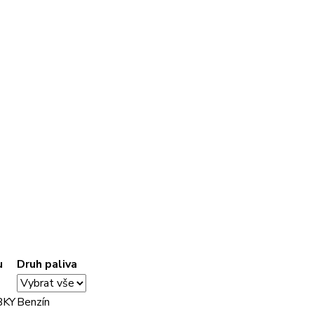
u
Druh paliva
BKY
Benzín