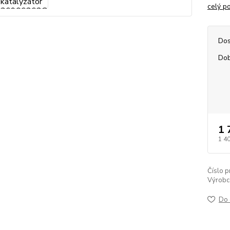
celý p
Dos
Dob
1 
1 4
Číslo p
Výrobc
Do 