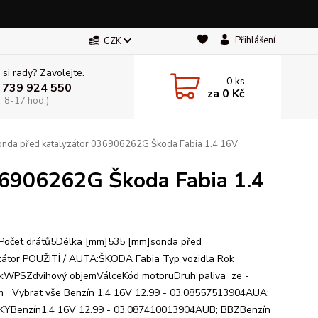
Přihlášení
CZK
 si rady? Zavolejte.
0
ks
 739 924 550
za
0 Kč
, 8-17 hod.)
onda před katalyzátor 036906262G Škoda Fabia 1.4 16V
36906262G Škoda Fabia 1.4
Počet drátů5Délka [mm]535 [mm]sonda před
zátor POUŽITÍ / AUTA:ŠKODA Fabia Typ vozidla Rok
kWPSZdvihový objemVálceKód motoruDruh paliva ze -
 Vybrat vše Benzín 1.4 16V 12.99 - 03.08557513904AUA;
KYBenzín1.4 16V 12.99 - 03.087410013904AUB; BBZBenzín