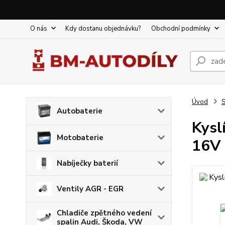
O nás
Kdy dostanu objednávku?
Obchodní podmínky
Úvod
S
Autobaterie
Kysl
Motobaterie
16V
Nabíječky baterií
Ventily AGR - EGR
Chladiče zpětného vedení
spalin Audi, Škoda, VW