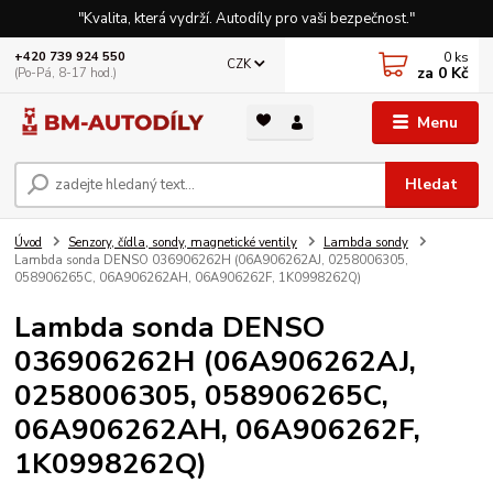
"Kvalita, která vydrží. Autodíly pro vaši bezpečnost."
0
ks
+420 739 924 550
CZK
za
0 Kč
(Po-Pá, 8-17 hod.)
Menu
Hledat
Úvod
Senzory, čídla, sondy, magnetické ventily
Lambda sondy
Lambda sonda DENSO 036906262H (06A906262AJ, 0258006305,
058906265C, 06A906262AH, 06A906262F, 1K0998262Q)
Lambda sonda DENSO
036906262H (06A906262AJ,
0258006305, 058906265C,
06A906262AH, 06A906262F,
1K0998262Q)