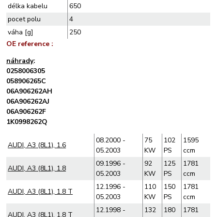
délka kabelu
650
pocet polu
4
váha [g]
250
OE reference :
náhrady
:
0258006305
058906265C
06A906262AH
06A906262AJ
06A906262F
1K0998262Q
08.2000 -
75
102
1595
AUDI, A3 (8L1), 1.6
05.2003
KW
PS
ccm
09.1996 -
92
125
1781
AUDI, A3 (8L1), 1.8
05.2003
KW
PS
ccm
12.1996 -
110
150
1781
AUDI, A3 (8L1), 1.8 T
05.2003
KW
PS
ccm
12.1998 -
132
180
1781
AUDI, A3 (8L1), 1.8 T