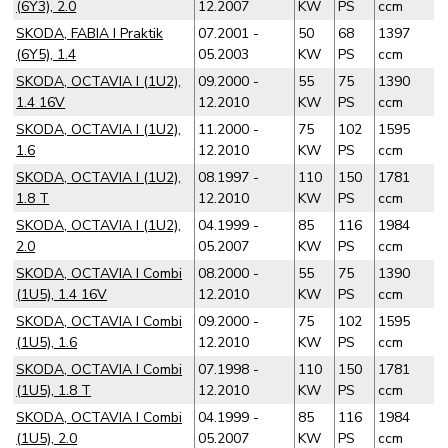
(6Y3), 2.0
12.2007
KW
PS
ccm
SKODA, FABIA I Praktik
07.2001 -
50
68
1397
(6Y5), 1.4
05.2003
KW
PS
ccm
SKODA, OCTAVIA I (1U2),
09.2000 -
55
75
1390
1.4 16V
12.2010
KW
PS
ccm
SKODA, OCTAVIA I (1U2),
11.2000 -
75
102
1595
1.6
12.2010
KW
PS
ccm
SKODA, OCTAVIA I (1U2),
08.1997 -
110
150
1781
1.8 T
12.2010
KW
PS
ccm
SKODA, OCTAVIA I (1U2),
04.1999 -
85
116
1984
2.0
05.2007
KW
PS
ccm
SKODA, OCTAVIA I Combi
08.2000 -
55
75
1390
(1U5), 1.4 16V
12.2010
KW
PS
ccm
SKODA, OCTAVIA I Combi
09.2000 -
75
102
1595
(1U5), 1.6
12.2010
KW
PS
ccm
SKODA, OCTAVIA I Combi
07.1998 -
110
150
1781
(1U5), 1.8 T
12.2010
KW
PS
ccm
SKODA, OCTAVIA I Combi
04.1999 -
85
116
1984
(1U5), 2.0
05.2007
KW
PS
ccm