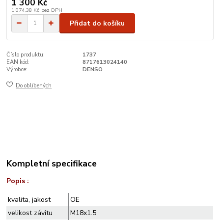
1 300 Kč
1 074,38 Kč
bez DPH
Přidat do košíku
Číslo produktu:
1737
EAN kód:
8717613024140
Výrobce:
DENSO
Do oblíbených
Kompletní specifikace
Popis :
kvalita, jakost
OE
velikost závitu
M18x1.5