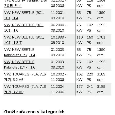
VW, GOLF IV Variant (1J5),
02.2002 -
85
116
1984
2.0 Bi-Fuel
06.2006
KW
PS
ccm
VW, NEW BEETLE (9C1,
11.2001 -
55
75
1390
1C1), 1.4
09.2010
KW
PS
ccm
VW, NEW BEETLE (9C1,
06.2000 -
75
102
1595
1C1), 1.6
09.2010
KW
PS
ccm
VW, NEW BEETLE (9C1,
10.1999 -
110
150
1781
1C1), 1.8 T
09.2010
KW
PS
ccm
VW, NEW BEETLE
01.2003 -
55
75
1390
Kabriolet (1Y7), 1.4
09.2010
KW
PS
ccm
VW, NEW BEETLE
01.2003 -
75
102
1595
Kabriolet (1Y7), 1.6
09.2010
KW
PS
ccm
VW, TOUAREG (7LA, 7L6,
10.2002 -
162
220
3189
7L7), 3.2 V6
11.2006
KW
PS
ccm
VW, TOUAREG (7LA, 7L6,
11.2004 -
177
241
3189
7L7), 3.2 V6
11.2006
KW
PS
ccm
Zboží zařazeno v kategoriích