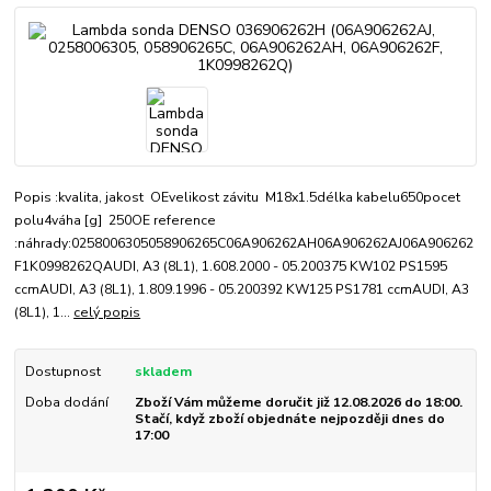
Popis :kvalita, jakost OEvelikost závitu M18x1.5délka kabelu650pocet
polu4váha [g] 250OE reference
:náhrady:0258006305058906265C06A906262AH06A906262AJ06A906262
F1K0998262QAUDI, A3 (8L1), 1.608.2000 - 05.200375 KW102 PS1595
ccmAUDI, A3 (8L1), 1.809.1996 - 05.200392 KW125 PS1781 ccmAUDI, A3
(8L1), 1...
celý popis
Dostupnost
skladem
Doba dodání
Zboží Vám můžeme doručit již 12.08.2026 do 18:00.
Stačí, když zboží objednáte nejpozději dnes do
17:00