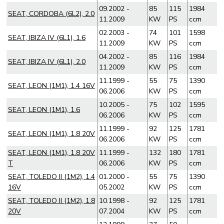
09.2002 -
85
115
1984
SEAT, CORDOBA (6L2), 2.0
11.2009
KW
PS
ccm
02.2003 -
74
101
1598
SEAT, IBIZA IV (6L1), 1.6
11.2009
KW
PS
ccm
04.2002 -
85
116
1984
SEAT, IBIZA IV (6L1), 2.0
11.2009
KW
PS
ccm
11.1999 -
55
75
1390
SEAT, LEON (1M1), 1.4 16V
06.2006
KW
PS
ccm
10.2005 -
75
102
1595
SEAT, LEON (1M1), 1.6
06.2006
KW
PS
ccm
11.1999 -
92
125
1781
SEAT, LEON (1M1), 1.8 20V
06.2006
KW
PS
ccm
SEAT, LEON (1M1), 1.8 20V
11.1999 -
132
180
1781
T
06.2006
KW
PS
ccm
SEAT, TOLEDO II (1M2), 1.4
01.2000 -
55
75
1390
16V
05.2002
KW
PS
ccm
SEAT, TOLEDO II (1M2), 1.8
10.1998 -
92
125
1781
20V
07.2004
KW
PS
ccm