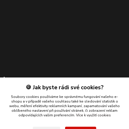
Kontakty
🍪 Jak byste rádi své cookies?
Zákaznická podpora
+420 739 924 550
Soubory cookies používáme ke správnému fungování našeho e-
shopu a v případě vašeho souhlasu také ke sledování statistik o
(Po-Pá, 8-17 hod.)
webu, měření efektivity reklamních kampaní, zapamatování vašeho
oblíbeného nastavení při používání stránek, či zobrazení reklam
info@bmautodily.cz
odpovídajících vašim preferencím.
Více k využití cookies