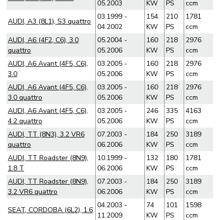
05.2003
KW
PS
ccm
03.1999 -
154
210
1781
AUDI, A3 (8L1), S3 quattro
04.2002
KW
PS
ccm
AUDI, A6 (4F2, C6), 3.0
05.2004 -
160
218
2976
quattro
05.2006
KW
PS
ccm
AUDI, A6 Avant (4F5, C6),
03.2005 -
160
218
2976
3.0
05.2006
KW
PS
ccm
AUDI, A6 Avant (4F5, C6),
03.2005 -
160
218
2976
3.0 quattro
05.2006
KW
PS
ccm
AUDI, A6 Avant (4F5, C6),
03.2005 -
246
335
4163
4.2 quattro
05.2006
KW
PS
ccm
AUDI, TT (8N3), 3.2 VR6
07.2003 -
184
250
3189
quattro
06.2006
KW
PS
ccm
AUDI, TT Roadster (8N9),
10.1999 -
132
180
1781
1.8 T
06.2006
KW
PS
ccm
AUDI, TT Roadster (8N9),
07.2003 -
184
250
3189
3.2 VR6 quattro
06.2006
KW
PS
ccm
04.2003 -
74
101
1598
SEAT, CORDOBA (6L2), 1.6
11.2009
KW
PS
ccm