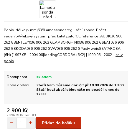
Popis :délka (v mm)535Lamdasondaregulační sonda Počet
vedení5Výfukový systém pred katalyzatorOE reference :AUDI036 906
262 GBENTLEY036 906 262 GLAMBORGHINI036 906 262 GSEAT036 906
262 GSKODA036 906 262 GVW036 906 262 GPusty wpisSEATAROSA
(6H) [1997.05 - 2004.06]loadingCORDOBA (6K2) [1999.06 - 2002...
celý
popis
Dostupnost
skladem
Doba dodání
Zboží Vám můžeme doručit již 10.08.2026 do 18:00.
Stačí, když zboží objednáte nejpozději dnes do
17:00
2 900 Kč
2 396,69 Kč
bez DPH
Přidat do košíku