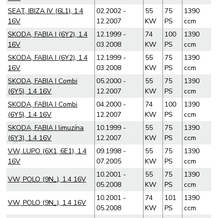
SEAT, IBIZA IV (6L1), 1.4
02.2002 -
55
75
1390
16V
12.2007
KW
PS
ccm
SKODA, FABIA I (6Y2), 1.4
12.1999 -
74
100
1390
16V
03.2008
KW
PS
ccm
SKODA, FABIA I (6Y2), 1.4
12.1999 -
55
75
1390
16V
03.2008
KW
PS
ccm
SKODA, FABIA I Combi
05.2000 -
55
75
1390
(6Y5), 1.4 16V
12.2007
KW
PS
ccm
SKODA, FABIA I Combi
04.2000 -
74
100
1390
(6Y5), 1.4 16V
12.2007
KW
PS
ccm
SKODA, FABIA I limuzína
10.1999 -
55
75
1390
(6Y3), 1.4 16V
12.2007
KW
PS
ccm
VW, LUPO (6X1, 6E1), 1.4
09.1998 -
55
75
1390
16V
07.2005
KW
PS
ccm
10.2001 -
55
75
1390
VW, POLO (9N_), 1.4 16V
05.2008
KW
PS
ccm
10.2001 -
74
101
1390
VW, POLO (9N_), 1.4 16V
05.2008
KW
PS
ccm