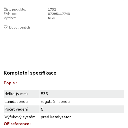
Číslo produktu:
1732
EAN kód:
87295117743
Výrobce:
NGK
Do oblíbených
Kompletní specifikace
Popis :
délka (v mm)
535
Lamdasonda
regulační sonda
Počet vedení
5
Výfukový systém
pred katalyzator
OE reference :