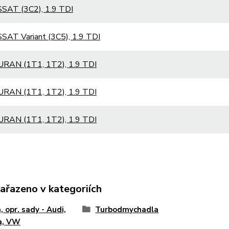
SAT (3C2), 1.9 TDI
AT Variant (3C5), 1.9 TDI
RAN (1T1, 1T2), 1.9 TDI
RAN (1T1, 1T2), 1.9 TDI
RAN (1T1, 1T2), 1.9 TDI
zařazeno v kategoriích
, opr. sady - Audi,
Turbodmychadla
a, VW