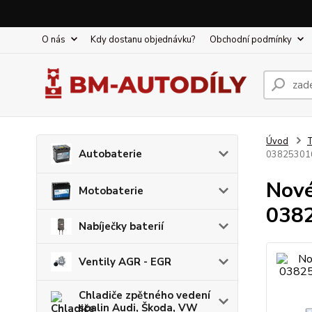
O nás
Kdy dostanu objednávku?
Obchodní podmínky
Úvod
T
Autobaterie
038253016
Nové
Motobaterie
0382
Nabíječky baterií
Ventily AGR - EGR
Chladiče zpětného vedení
spalin Audi, Škoda, VW