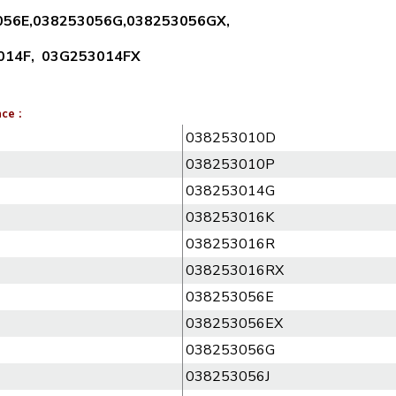
56E,
038253056G,
038253056GX,
014F,
03G253014FX
ce :
038253010D
038253010P
038253014G
038253016K
038253016R
038253016RX
038253056E
038253056EX
038253056G
038253056J