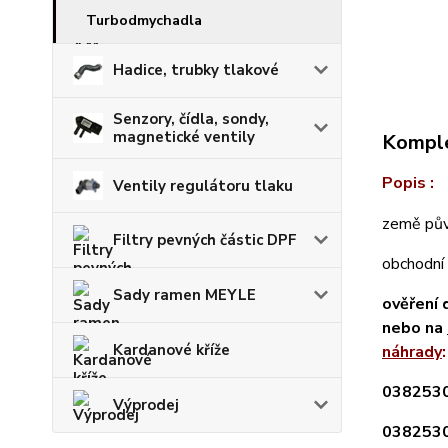
Turbodmychadla
Hadice, trubky tlakové
Senzory, čídla, sondy,
magnetické ventily
Komple
Popis :
Ventily regulátoru tlaku
země pův
Filtry pevných částic DPF
obchodní
Sady ramen MEYLE
ověření 
nebo na
Kardanové kříže
náhrady
:
038253
Výprodej
038253