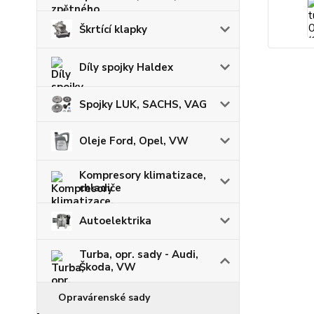
Škrtící klapky
Díly spojky Haldex
Spojky LUK, SACHS, VAG
Oleje Ford, Opel, VW
Kompresory klimatizace,
chladiče
Autoelektrika
Turba, opr. sady - Audi,
Škoda, VW
Opravárenské sady