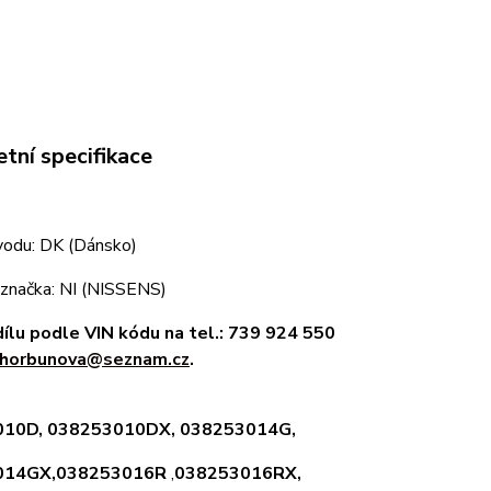
tní specifikace
odu: DK (Dánsko)
 značka: NI (NISSENS)
dílu podle VIN kódu na tel.: 739 924 550
horbunova@seznam.cz
.
010D,
038253010DX,
038253014G,
014GX,
038253016R
,
038253016RX,