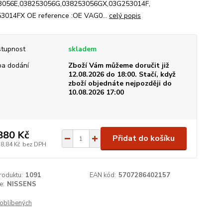
3056E,038253056G,038253056GX,03G253014F,
014FX OE reference :OE VAG0...
celý popis
tupnost
skladem
a dodání
Zboží Vám můžeme doručit již
12.08.2026 do 18:00. Stačí, když
zboží objednáte nejpozději do
10.08.2026 17:00
880 Kč
Přidat do košíku
38,84 Kč
bez DPH
roduktu:
1091
EAN kód:
5707286402157
e:
NISSENS
oblíbených