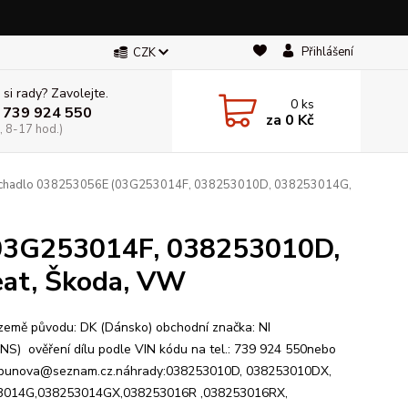
Přihlášení
CZK
 si rady? Zavolejte.
0
ks
 739 924 550
za
0 Kč
, 8-17 hod.)
chadlo 038253056E (03G253014F, 038253010D, 038253014G,
03G253014F, 038253010D,
at, Škoda, VW
:země původu: DK (Dánsko) obchodní značka: NI
NS) ověření dílu podle VIN kódu na tel.: 739 924 550nebo
rbunova@seznam.cz.náhrady:038253010D, 038253010DX,
3014G,038253014GX,038253016R ,038253016RX,