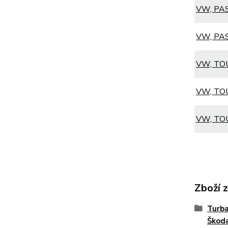
VW, PAS
VW, PASS
VW, TOU
VW, TOU
VW, TOU
Zboží 
Turba
Škod