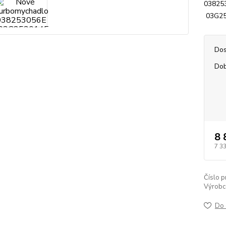
03825
03G253
Dos
Dob
8 
7 3
Číslo p
Výrobc
Do 