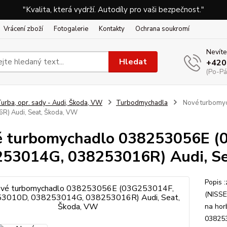
"Kvalita, která vydrží. Autodíly pro vaši bezpečnost."
Vrácení zboží
Fotogalerie
Kontakty
Ochrana soukromí
Nevíte
Hledat
+420
(Po-Pá
urba, opr. sady - Audi, Škoda, VW
Turbodmychadla
Nové turbomy
R) Audi, Seat, Škoda, VW
 turbomychadlo 038253056E (
53014G, 038253016R) Audi, Se
Popis 
(NISSE
na ho
03825