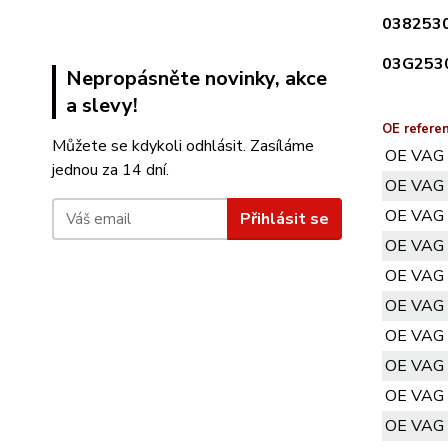
0382530
03G253
Nepropásněte novinky, akce
a slevy!
OE referen
Můžete se kdykoli odhlásit. Zasíláme
OE VAG
jednou za 14 dní.
OE VAG
OE VAG
Přihlásit se
OE VAG
OE VAG
OE VAG
OE VAG
OE VAG
OE VAG
OE VAG