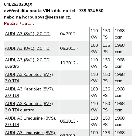
04L253020QX
ověření dílu podle VIN kódu na tel.: 739 924 550
nebo na
horbunova@seznam.cz
.
Použití / auta :
110
150
1968
AUDI, A3 (8V1), 2.0 TDI
04.2012 -
KW
PS
ccm
100
136
1968
AUDI, A3 (8V1), 2.0 TDI
05.2013 -
KW
PS
ccm
AUDI, A3 (8V1), 2.0 TDI
110
150
1968
10.2012 -
quattro
KW
PS
ccm
AUDI, A3 Kabriolet (8V7),
110
150
1968
2.0 TDI
KW
PS
ccm
AUDI, A3 Kabriolet (8V7),
100
136
1968
2.0 TDI
KW
PS
ccm
AUDI, A3 Kabriolet (8V7),
110
150
1968
2.0 TDI quattro
KW
PS
ccm
AUDI, A3 Limousine (8VS),
110
150
1968
05.2013 -
2.0 TDI
KW
PS
ccm
AUDI, A3 Limousine (8VS),
100
136
1968
09.2013 -