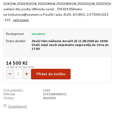
019Q04L253019QX04L253020M04L253020MX04L253020Q04L253020QX
ověření dílu podle VIN kódu na tel.: 739 924 550nebo
na horbunova@seznam.cz.Použití / auta :AUDI, A3 (8V1), 2.0 TDI04.2012
-110...
celý popis
Dostupnost
skladem
Doba dodání
Zboží Vám můžeme doručit již 11.08.2026 do 18:00.
Stačí, když zboží objednáte nejpozději do zítra do
17:00
14 500 Kč
11 983,47 Kč
bez DPH
Přidat do košíku
Číslo produktu:
1101
EAN kód:
5707286480971
Výrobce:
NISSENS
Do oblíbených