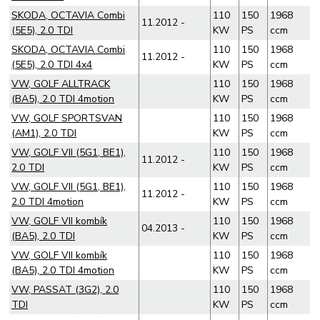
SKODA, OCTAVIA Combi
110
150
1968
11.2012 -
(5E5), 2.0 TDI
KW
PS
ccm
SKODA, OCTAVIA Combi
110
150
1968
11.2012 -
(5E5), 2.0 TDI 4x4
KW
PS
ccm
VW, GOLF ALLTRACK
110
150
1968
(BA5), 2.0 TDI 4motion
KW
PS
ccm
VW, GOLF SPORTSVAN
110
150
1968
(AM1), 2.0 TDI
KW
PS
ccm
VW, GOLF VII (5G1, BE1),
110
150
1968
11.2012 -
2.0 TDI
KW
PS
ccm
VW, GOLF VII (5G1, BE1),
110
150
1968
11.2012 -
2.0 TDI 4motion
KW
PS
ccm
VW, GOLF VII kombík
110
150
1968
04.2013 -
(BA5), 2.0 TDI
KW
PS
ccm
VW, GOLF VII kombík
110
150
1968
(BA5), 2.0 TDI 4motion
KW
PS
ccm
VW, PASSAT (3G2), 2.0
110
150
1968
TDI
KW
PS
ccm