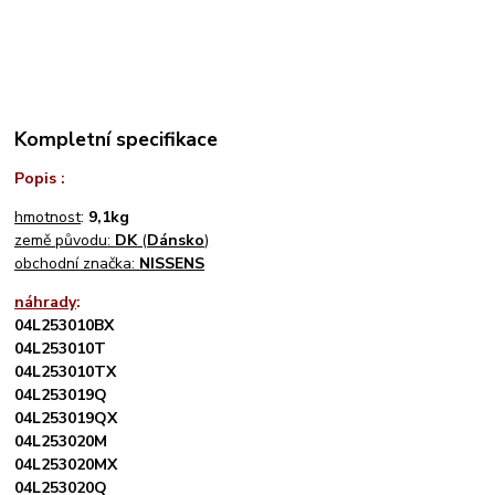
Kompletní specifikace
Popis :
hmotnost
:
9
,1kg
země původu
:
DK
(
Dánsko
)
obchodní značka
:
NISSENS
náhrady
:
04L253010BX
04L253010T
04L253010TX
04L253019Q
04L253019QX
04L253020M
04L253020MX
04L253020Q