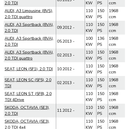
2.0 TDI
KW
PS
ccm
AUDI, A3 Limousine (8VS),
110
150
1968
2.0 TDI quattro
KW
PS
ccm
AUDI, A3 Sportback (8VA),
110
150
1968
09.2012 -
2.0 TDI
KW
PS
ccm
AUDI, A3 Sportback (8VA),
100
136
1968
05.2013 -
2.0 TDI
KW
PS
ccm
AUDI, A3 Sportback (8VA),
110
150
1968
02.2013 -
2.0 TDI quattro
KW
PS
ccm
110
150
1968
SEAT, LEON (5F1), 2.0 TDI
10.2012 -
KW
PS
ccm
SEAT, LEON SC (5F5), 2.0
110
150
1968
02.2013 -
TDI
KW
PS
ccm
SEAT, LEON ST (5F8), 2.0
110
150
1968
TDI 4Drive
KW
PS
ccm
SKODA, OCTAVIA (5E3),
110
150
1968
11.2012 -
2.0 TDI
KW
PS
ccm
SKODA, OCTAVIA (5E3),
110
150
1968
2.0 TDI 4x4
KW
PS
ccm