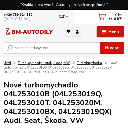
"Kvalita, která vydrží. Autodíly pro vaši bezpečnost."
0
ks
+420 739 924 550
CZK
za
0 Kč
(Po-Pá, 8-17 hod.)
Menu
Hledat
Úvod
Turba, opr. sady - Audi, Škoda, VW
Turbodmychadla
Nové
turbomychadlo 04L253010B (04L253019Q, 04L253010T, 04L253020M,
04L253010BX, 04L253019QX) Audi, Seat, Škoda, VW
Nové turbomychadlo
04L253010B (04L253019Q,
04L253010T, 04L253020M,
04L253010BX, 04L253019QX)
Audi, Seat, Škoda, VW