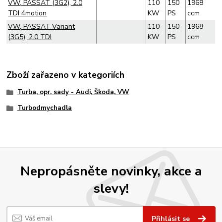
VW, PASSAT (3G2), 2.0
110
150
1968
TDI 4motion
KW
PS
ccm
VW, PASSAT Variant
110
150
1968
(3G5), 2.0 TDI
KW
PS
ccm
Zboží zařazeno v kategoriích
Turba, opr. sady - Audi, Škoda, VW
Turbodmychadla
Nepropásněte novinky, akce a
slevy!
Přihlásit se