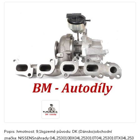
Popis :hmotnost: 9,1kgzemě původu: DK (Dánsko)obchodní
značka: NISSENSnáhrady:04L253010BX04L253010T04L253010TX04L253