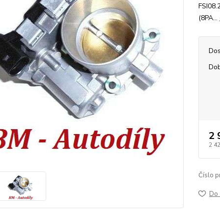
FSI08.
(8PA...
Dos
Dob
2 
2 4
Číslo p
Do 