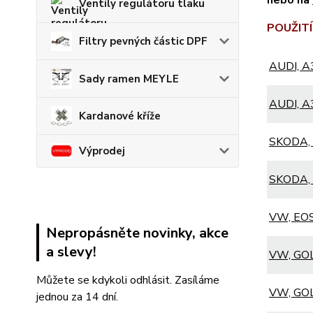
Ventily regulátoru tlaku
POUŽITÍ 
Filtry pevných částic DPF
AUDI, A3
Sady ramen MEYLE
AUDI, A3
Kardanové kříže
SKODA, 
Výprodej
SKODA, O
VW, EOS 
Nepropásněte novinky, akce
a slevy!
VW, GOL
Můžete se kdykoli odhlásit. Zasíláme
VW, GOL
jednou za 14 dní.