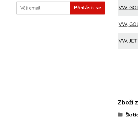
VW, GOLF
Přihlásit se
VW, GOLF
VW, JETT
Zboží 
Škrtí