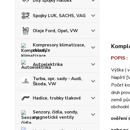
Díly spojky Haldex
Spojky LUK, SACHS, VAG
Oleje Ford, Opel, VW
Kompresory klimatizace,
Komple
chladiče
POPIS :
Autoelektrika
Výška ( 
Napětí [
Turba, opr. sady - Audi,
Škoda, VW
Počet ko
druh pro
Hadice, trubky tlakové
země pův
obchodní
Senzory, čídla, sondy,
magnetické ventily
ověření 
nebo na