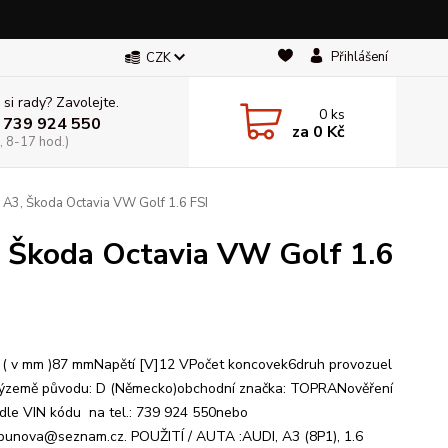
Přihlášení
CZK
 si rady? Zavolejte.
0
ks
 739 924 550
za
0 Kč
, 8-17 hod.)
 A3, Škoda Octavia VW Golf 1.6 FSI
 Škoda Octavia VW Golf 1.6
 ( v mm )87 mmNapětí [V]12 VPočet koncovek6druh provozuel
kýzemě původu: D (Německo)obchodní značka: TOPRANověření
odle VIN kódu na tel.: 739 924 550nebo
bunova@seznam.cz. POUŽITÍ / AUTA :AUDI, A3 (8P1), 1.6