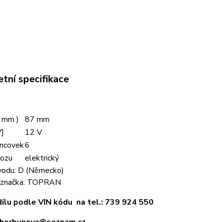
tní specifikace
v mm )
87 mm
V]
12 V
ncovek
6
vozu
elektrický
odu: D (Německo)
 značka: TOPRAN
dílu podle VIN kódu na tel.: 739 924 550
horbunova@seznam.cz
.