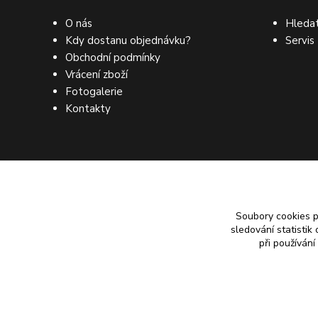
O nás
Hledat
Kdy dostanu objednávku?
Servis
Obchodní podmínky
Vrácení zboží
Fotogalerie
Kontakty
Soubory cookies 
sledování statisti
při používání
Copyright 2026 BM-AUTODÍLY. Všechna práva vyhrazena.