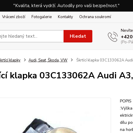
"Kvalita, která vydrží. Autodíly pro vaši bezpečnost."
Vrácení zboží
Fotogalerie
Kontakty
Ochrana soukromí
Nevíte
Hledat
+420
(Po-Pá
krtící klapky
Audi, Seat, Škoda, VW
Škrtící klapka 03C133062A Audi
ící klapka 03C133062A Audi A3,
POPIS
:Výška
ektric
dílu p
na hor