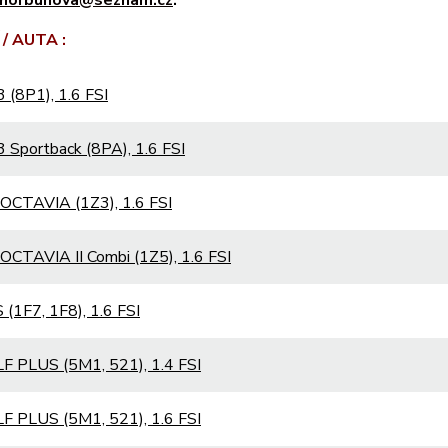
/ AUTA :
 (8P1), 1.6 FSI
 Sportback (8PA), 1.6 FSI
OCTAVIA (1Z3), 1.6 FSI
CTAVIA II Combi (1Z5), 1.6 FSI
(1F7, 1F8), 1.6 FSI
F PLUS (5M1, 521), 1.4 FSI
F PLUS (5M1, 521), 1.6 FSI