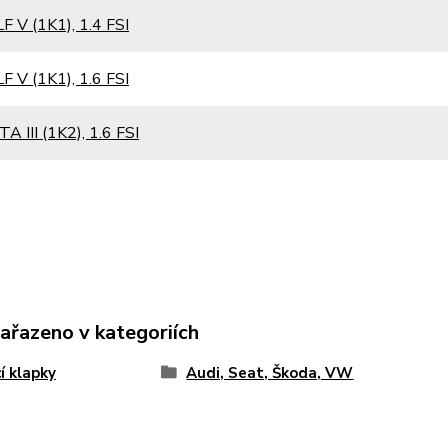
 V (1K1), 1.4 FSI
 V (1K1), 1.6 FSI
A III (1K2), 1.6 FSI
zařazeno v kategoriích
cí klapky
Audi, Seat, Škoda, VW