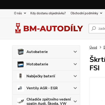
O nás
Kdy dostanu objednávku?
Obchodní podmínky
Úvod
Š
Autobaterie
Škrt
Motobaterie
FSI
Nabíječky baterií
Ventily AGR - EGR
Chladiče zpětného vedení
spalin Audi, Škoda, VW