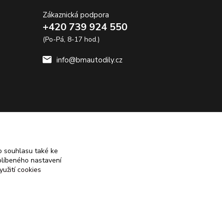
Zákaznická podpora
+420 739 924 550
(Po-Pá, 8-17 hod.)
info@bmautodily.cz
 souhlasu také ke
blíbeného nastavení
yužití cookies
Vytvořeno na
Eshop-rychle.cz