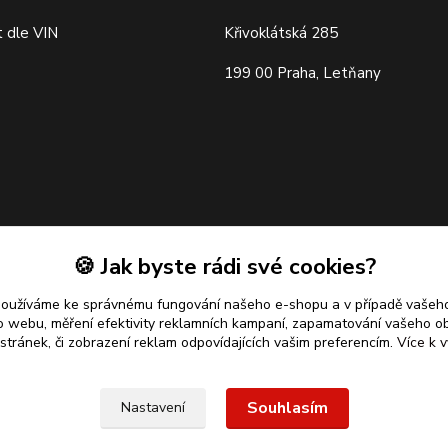
 dle VIN
Křivoklátská 285
199 00 Praha, Letňany
🍪 Jak byste rádi své cookies?
používáme ke správnému fungování našeho e-shopu a v případě vašeho
k o webu, měření efektivity reklamních kampaní, zapamatování vašeho o
 stránek, či zobrazení reklam odpovídajících vašim preferencím.
Více k v
Souhlasím
Nastavení