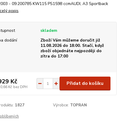
2003 - 09.200785 KW115 PS1598 ccmAUDI, A3 Sportback
celý popis
tupnost
skladem
a dodání
Zboží Vám můžeme doručit již
11.08.2026 do 18:00. Stačí, když
zboží objednáte nejpozději do
zítra do 17:00
929 Kč
Přidat do košíku
20,66 Kč
bez DPH
roduktu:
1827
Výrobce:
TOPRAN
oblíbených