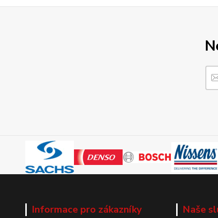
N
Informace pro zákazníky
Naše sl