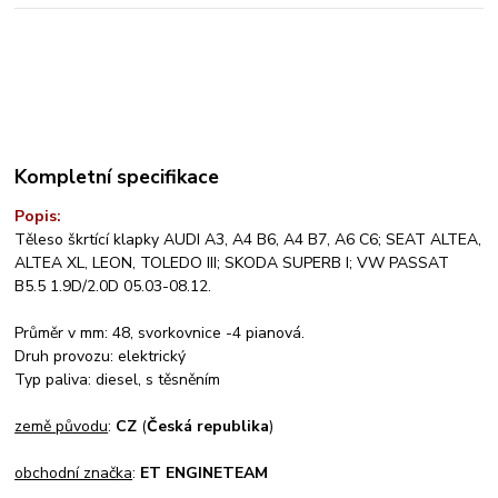
Kompletní specifikace
Popis:
Těleso škrtící klapky AUDI A3, A4 B6, A4 B7, A6 C6; SEAT ALTEA,
ALTEA XL, LEON, TOLEDO III; SKODA SUPERB I; VW PASSAT
B5.5 1.9D/2.0D 05.03-08.12.
Průměr v mm: 48, svorkovnice -4 pianová.
Druh provozu: elektrický
Typ paliva: diesel, s těsněním
země původu
:
CZ
(
Česká republika
)
obchodní značka
:
ET ENGINETEAM