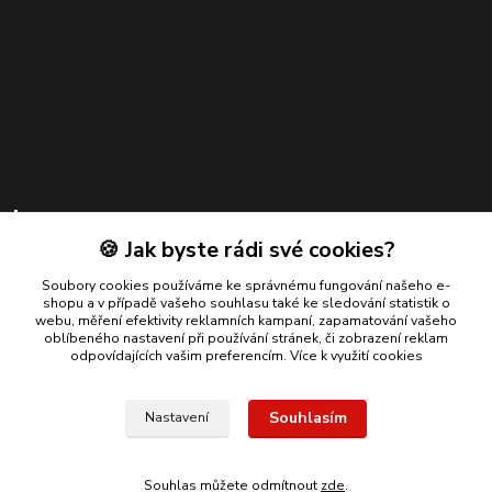
Kontakty
🍪 Jak byste rádi své cookies?
Zákaznická podpora
Soubory cookies používáme ke správnému fungování našeho e-
+420 739 924 550
shopu a v případě vašeho souhlasu také ke sledování statistik o
(Po-Pá, 8-17 hod.)
webu, měření efektivity reklamních kampaní, zapamatování vašeho
oblíbeného nastavení při používání stránek, či zobrazení reklam
info@bmautodily.cz
odpovídajících vašim preferencím.
Více k využití cookies
Souhlasím
Nastavení
Copyright 2026 BM-AUTODÍLY. Všechna práva vyhrazena.
Souhlas můžete odmítnout
zde
.