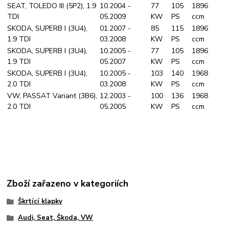
SEAT, TOLEDO III (5P2), 1.9
10.2004 -
77
105
1896
TDI
05.2009
KW
PS
ccm
SKODA, SUPERB I (3U4),
01.2007 -
85
115
1896
1.9 TDI
03.2008
KW
PS
ccm
SKODA, SUPERB I (3U4),
10.2005 -
77
105
1896
1.9 TDI
05.2007
KW
PS
ccm
SKODA, SUPERB I (3U4),
10.2005 -
103
140
1968
2.0 TDI
03.2008
KW
PS
ccm
VW, PASSAT Variant (3B6),
12.2003 -
100
136
1968
2.0 TDI
05.2005
KW
PS
ccm
Zboží zařazeno v kategoriích
Škrtící klapky
Audi, Seat, Škoda, VW