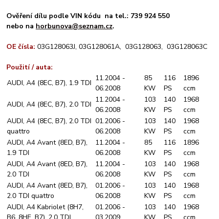
Ověření dílu podle VIN kódu na tel.: 739 924 550
nebo na
horbunova@seznam.cz
.
OE čísla:
03G128063J, 03G128061A, 03G128063, 03G128063C
Použití / auta:
11.2004 -
85
116
1896
AUDI, A4 (8EC, B7), 1.9 TDI
06.2008
KW
PS
ccm
11.2004 -
103
140
1968
AUDI, A4 (8EC, B7), 2.0 TDI
06.2008
KW
PS
ccm
AUDI, A4 (8EC, B7), 2.0 TDI
01.2006 -
103
140
1968
quattro
06.2008
KW
PS
ccm
AUDI, A4 Avant (8ED, B7),
11.2004 -
85
116
1896
1.9 TDI
06.2008
KW
PS
ccm
AUDI, A4 Avant (8ED, B7),
11.2004 -
103
140
1968
2.0 TDI
06.2008
KW
PS
ccm
AUDI, A4 Avant (8ED, B7),
01.2006 -
103
140
1968
2.0 TDI quattro
06.2008
KW
PS
ccm
AUDI, A4 Kabriolet (8H7,
01.2006 -
103
140
1968
B6, 8HE, B7), 2.0 TDI
03.2009
KW
PS
ccm