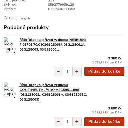
Číslo produktu:
323
EAN kód:
8592779039128
Výrobce:
ET ENGINETEAM
Do oblíbených
Podobné produkty
Řídicí klapka, přívod vzduchu PIERBURG
7.03703.70.0 (03G128063J, 03G128061A,
03G128063, 03G12806...
3 380 Kč
2 793,39 Kč
bez DPH
Přidat do košíku
Řídicí klapka, přívod vzduchu
CONTINENTAL/VDO A2C59511698
(03G128063J, 03G128061A, 03G128063C,
03G128063)
3 890 Kč
3 214,88 Kč
bez DPH
Přidat do košíku