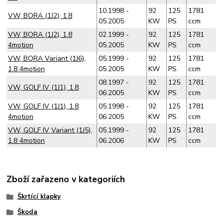
10.1998 -
92
125
1781
VW, BORA (1J2), 1.8
05.2005
KW
PS
ccm
VW, BORA (1J2), 1.8
02.1999 -
92
125
1781
4motion
05.2005
KW
PS
ccm
VW, BORA Variant (1J6),
05.1999 -
92
125
1781
1.8 4motion
05.2005
KW
PS
ccm
08.1997 -
92
125
1781
VW, GOLF IV (1J1), 1.8
06.2005
KW
PS
ccm
VW, GOLF IV (1J1), 1.8
05.1998 -
92
125
1781
4motion
06.2005
KW
PS
ccm
VW, GOLF IV Variant (1J5),
05.1999 -
92
125
1781
1.8 4motion
06.2006
KW
PS
ccm
Zboží zařazeno v kategoriích
Škrtící klapky
Škoda