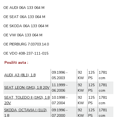
OE AUDI 06A 133 064 M
OE SEAT 06A 133 064 M
OE SKODA 06A 133 064 M
OE VW 06A 133 064 M
OE PIERBURG 7.03703.14.0
OE VDO 408-237-111-015
Použíti auta :
09.1996 -
92
125
1781
AUDI, A3 (8L1), 1.8
05.2003
KW
PS
ccm
11.1999 -
92
125
1781
SEAT, LEON (1M1), 1.8 20V
06.2006
KW
PS
ccm
SEAT, TOLEDO II (1M2), 1.8
10.1998 -
92
125
1781
20V
07.2004
KW
PS
ccm
SKODA, OCTAVIA I (1U2),
09.1996 -
92
125
1781
1.8
07.2000
KW
PS
ccm