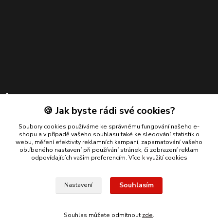
Kontakty
🍪 Jak byste rádi své cookies?
Zákaznická podpora
Soubory cookies používáme ke správnému fungování našeho e-
+420 739 924 550
shopu a v případě vašeho souhlasu také ke sledování statistik o
(Po-Pá, 8-17 hod.)
webu, měření efektivity reklamních kampaní, zapamatování vašeho
oblíbeného nastavení při používání stránek, či zobrazení reklam
info@bmautodily.cz
odpovídajících vašim preferencím.
Více k využití cookies
Souhlasím
Nastavení
Copyright 2026 BM-AUTODÍLY. Všechna práva vyhrazena.
Souhlas můžete odmítnout
zde
.