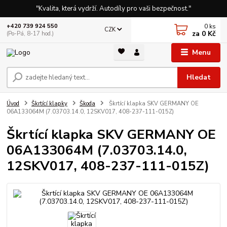
"Kvalita, která vydrží. Autodíly pro vaši bezpečnost."
0
ks
+420 739 924 550
CZK
za
0 Kč
(Po-Pá, 8-17 hod.)
Menu
Hledat
Úvod
Škrtící klapky
Škoda
Škrtící klapka SKV GERMANY OE
06A133064M (7.03703.14.0, 12SKV017, 408-237-111-015Z)
Škrtící klapka SKV GERMANY OE
06A133064M (7.03703.14.0,
12SKV017, 408-237-111-015Z)