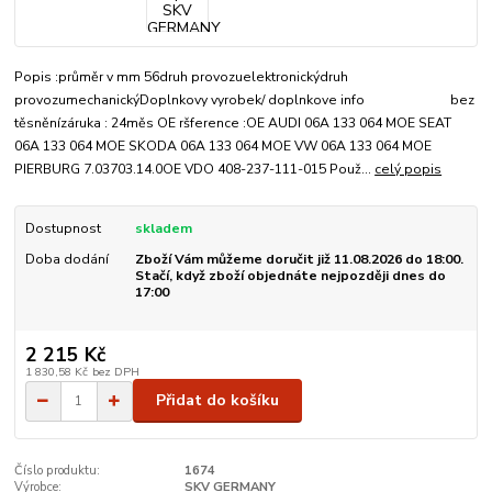
Popis :průměr v mm 56druh provozuelektronickýdruh
provozumechanickýDoplnkovy vyrobek/ doplnkove info bez
těsněnízáruka : 24měs OE ršference :OE AUDI 06A 133 064 MOE SEAT
06A 133 064 MOE SKODA 06A 133 064 MOE VW 06A 133 064 MOE
PIERBURG 7.03703.14.0OE VDO 408-237-111-015 Použ...
celý popis
Dostupnost
skladem
Doba dodání
Zboží Vám můžeme doručit již 11.08.2026 do 18:00.
Stačí, když zboží objednáte nejpozději dnes do
17:00
2 215 Kč
1 830,58 Kč
bez DPH
Přidat do košíku
Číslo produktu:
1674
Výrobce:
SKV GERMANY