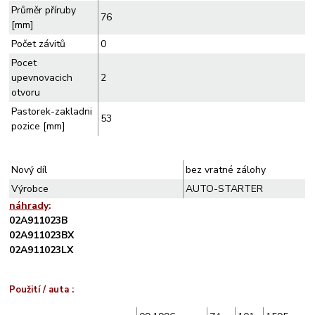
Průměr příruby
76
[mm]
Počet závitů
0
Pocet
upevnovacich
2
otvoru
Pastorek-zakladni
53
pozice [mm]
Nový díl
bez vratné zálohy
Výrobce
AUTO-STARTER
náhrady
:
02A911023B
02A911023BX
02A911023LX
Použití / auta :