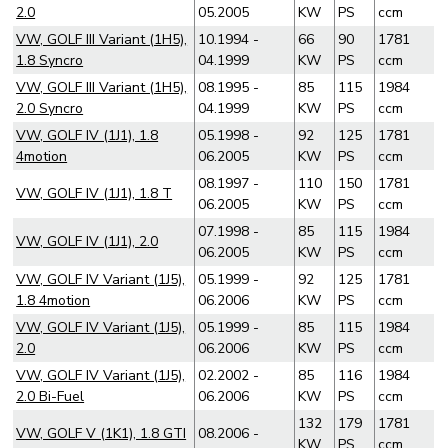
2.0
05.2005
KW
PS
ccm
VW, GOLF III Variant (1H5),
10.1994 -
66
90
1781
1.8 Syncro
04.1999
KW
PS
ccm
VW, GOLF III Variant (1H5),
08.1995 -
85
115
1984
2.0 Syncro
04.1999
KW
PS
ccm
VW, GOLF IV (1J1), 1.8
05.1998 -
92
125
1781
4motion
06.2005
KW
PS
ccm
08.1997 -
110
150
1781
VW, GOLF IV (1J1), 1.8 T
06.2005
KW
PS
ccm
07.1998 -
85
115
1984
VW, GOLF IV (1J1), 2.0
06.2005
KW
PS
ccm
VW, GOLF IV Variant (1J5),
05.1999 -
92
125
1781
1.8 4motion
06.2006
KW
PS
ccm
VW, GOLF IV Variant (1J5),
05.1999 -
85
115
1984
2.0
06.2006
KW
PS
ccm
VW, GOLF IV Variant (1J5),
02.2002 -
85
116
1984
2.0 Bi-Fuel
06.2006
KW
PS
ccm
132
179
1781
VW, GOLF V (1K1), 1.8 GTI
08.2006 -
KW
PS
ccm