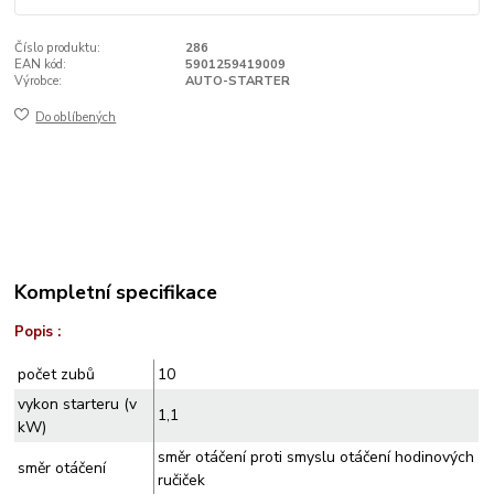
Číslo produktu:
286
EAN kód:
5901259419009
Výrobce:
AUTO-STARTER
Do oblíbených
Kompletní specifikace
Popis :
počet zubů
10
vykon starteru (v
1,1
kW)
směr otáčení proti smyslu otáčení hodinových
směr otáčení
ručiček