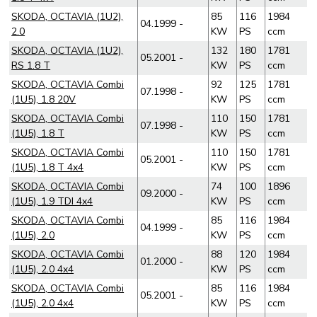
SKODA, OCTAVIA (1U2),
85
116
1984
04.1999 -
2.0
KW
PS
ccm
SKODA, OCTAVIA (1U2),
132
180
1781
05.2001 -
RS 1.8 T
KW
PS
ccm
SKODA, OCTAVIA Combi
92
125
1781
07.1998 -
(1U5), 1.8 20V
KW
PS
ccm
SKODA, OCTAVIA Combi
110
150
1781
07.1998 -
(1U5), 1.8 T
KW
PS
ccm
SKODA, OCTAVIA Combi
110
150
1781
05.2001 -
(1U5), 1.8 T 4x4
KW
PS
ccm
SKODA, OCTAVIA Combi
74
100
1896
09.2000 -
(1U5), 1.9 TDI 4x4
KW
PS
ccm
SKODA, OCTAVIA Combi
85
116
1984
04.1999 -
(1U5), 2.0
KW
PS
ccm
SKODA, OCTAVIA Combi
88
120
1984
01.2000 -
(1U5), 2.0 4x4
KW
PS
ccm
SKODA, OCTAVIA Combi
85
116
1984
05.2001 -
(1U5), 2.0 4x4
KW
PS
ccm