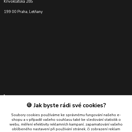
Křivoklátská 285
199 00 Praha, Letňany
Kontakty
🍪 Jak byste rádi své cookies?
Zákaznická podpora
+420 739 924 550
Soubory cookies používáme ke správnému fungování našeho e-
shopu a v případě vašeho souhlasu také ke sledování statistik o
(Po-Pá, 8-17 hod.)
webu, měření efektivity reklamních kampaní, zapamatování vašeho
oblíbeného nastavení při používání stránek, či zobrazení reklam