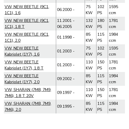
VW, NEW BEETLE (9C1,
75
102
1595
06.2000 -
1C1), 1.6
KW
PS
ccm
VW, NEW BEETLE (9C1,
11.2001 -
132
180
1781
1C1), 1.8 T
06.2005
KW
PS
ccm
VW, NEW BEETLE (9C1,
85
115
1984
01.1998 -
1C1), 2.0
KW
PS
ccm
VW, NEW BEETLE
75
102
1595
01.2003 -
Kabriolet (1Y7), 1.6
KW
PS
ccm
VW, NEW BEETLE
110
150
1781
01.2003 -
Kabriolet (1Y7), 1.8 T
KW
PS
ccm
VW, NEW BEETLE
85
115
1984
09.2002 -
Kabriolet (1Y7), 2.0
KW
PS
ccm
VW, SHARAN (7M8, 7M9,
110
150
1781
09.1997 -
7M6), 1.8 T 20V
KW
PS
ccm
VW, SHARAN (7M8, 7M9,
85
115
1984
09.1995 -
7M6), 2.0
KW
PS
ccm