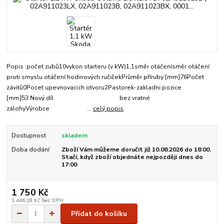
Popis :počet zubů10vykon starteru (v kW)1,1směr otáčenísměr otáčení
proti smyslu otáčení hodinových ručičekPrůměr příruby [mm]76Počet
závitů0Pocet upevnovacich otvoru2Pastorek-zakladni pozice
[mm]53 Nový díl bez vratné
zálohyVýrobce ...
celý popis
Dostupnost
skladem
Doba dodání
Zboží Vám můžeme doručit již 10.08.2026 do 18:00.
Stačí, když zboží objednáte nejpozději dnes do
17:00
1 750 Kč
1 446,28 Kč
bez DPH
Přidat do košíku