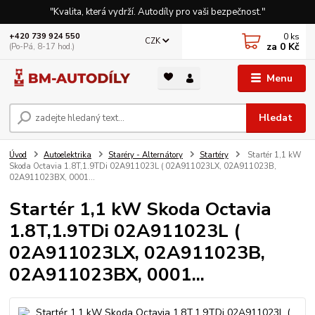
"Kvalita, která vydrží. Autodíly pro vaši bezpečnost."
0
ks
+420 739 924 550
CZK
za
0 Kč
(Po-Pá, 8-17 hod.)
Menu
Hledat
Úvod
Autoelektrika
Staréry - Alternátory
Startéry
Startér 1,1 kW
Skoda Octavia 1.8T,1.9TDi 02A911023L ( 02A911023LX, 02A911023B,
02A911023BX, 0001...
Startér 1,1 kW Skoda Octavia
1.8T,1.9TDi 02A911023L (
02A911023LX, 02A911023B,
02A911023BX, 0001...