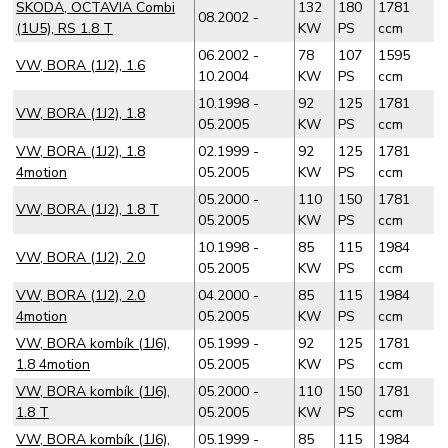
SKODA, OCTAVIA Combi
132
180
1781
08.2002 -
(1U5), RS 1.8 T
KW
PS
ccm
06.2002 -
78
107
1595
VW, BORA (1J2), 1.6
10.2004
KW
PS
ccm
10.1998 -
92
125
1781
VW, BORA (1J2), 1.8
05.2005
KW
PS
ccm
VW, BORA (1J2), 1.8
02.1999 -
92
125
1781
4motion
05.2005
KW
PS
ccm
05.2000 -
110
150
1781
VW, BORA (1J2), 1.8 T
05.2005
KW
PS
ccm
10.1998 -
85
115
1984
VW, BORA (1J2), 2.0
05.2005
KW
PS
ccm
VW, BORA (1J2), 2.0
04.2000 -
85
115
1984
4motion
05.2005
KW
PS
ccm
VW, BORA kombík (1J6),
05.1999 -
92
125
1781
1.8 4motion
05.2005
KW
PS
ccm
VW, BORA kombík (1J6),
05.2000 -
110
150
1781
1.8 T
05.2005
KW
PS
ccm
VW, BORA kombík (1J6),
05.1999 -
85
115
1984