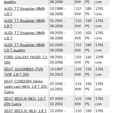
quattro
06.2006
KW
PS
ccm
AUDI, TT Roadster (8N9),
10.1999 -
132
180
1781
1.8 T
06.2006
KW
PS
ccm
AUDI, TT Roadster (8N9),
01.2001 -
110
150
1781
1.8 T
06.2006
KW
PS
ccm
AUDI, TT Roadster (8N9),
09.2005 -
120
163
1781
1.8 T
06.2006
KW
PS
ccm
AUDI, TT Roadster (8N9),
02.2000 -
132
180
1781
1.8 T quattro
06.2006
KW
PS
ccm
FORD, GALAXY (WGR), 2.3
09.2001 -
103
140
2295
16V
05.2006
KW
PS
ccm
SEAT, ALHAMBRA (7V8,
10.1997 -
110
150
1781
7V9), 1.8 T 20V
03.2010
KW
PS
ccm
SEAT, CORDOBA Sikma
07.2000 -
115
156
1781
zadni cast (6K2), 1.8 T 20V
10.2002
KW
PS
ccm
Cupra
SEAT, IBIZA III (6K1), 1.8 T
07.2000 -
115
156
1781
20V Cupra
02.2002
KW
PS
ccm
SEAT, IBIZA IV (6L1), 1.8 T
12.2003 -
110
150
1781