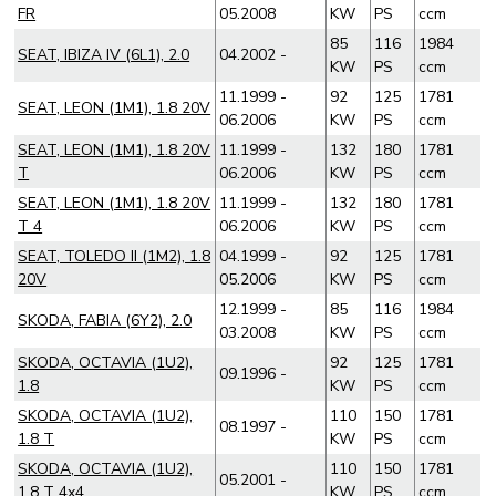
FR
05.2008
KW
PS
ccm
85
116
1984
SEAT, IBIZA IV (6L1), 2.0
04.2002 -
KW
PS
ccm
11.1999 -
92
125
1781
SEAT, LEON (1M1), 1.8 20V
06.2006
KW
PS
ccm
SEAT, LEON (1M1), 1.8 20V
11.1999 -
132
180
1781
T
06.2006
KW
PS
ccm
SEAT, LEON (1M1), 1.8 20V
11.1999 -
132
180
1781
T 4
06.2006
KW
PS
ccm
SEAT, TOLEDO II (1M2), 1.8
04.1999 -
92
125
1781
20V
05.2006
KW
PS
ccm
12.1999 -
85
116
1984
SKODA, FABIA (6Y2), 2.0
03.2008
KW
PS
ccm
SKODA, OCTAVIA (1U2),
92
125
1781
09.1996 -
1.8
KW
PS
ccm
SKODA, OCTAVIA (1U2),
110
150
1781
08.1997 -
1.8 T
KW
PS
ccm
SKODA, OCTAVIA (1U2),
110
150
1781
05.2001 -
1.8 T 4x4
KW
PS
ccm