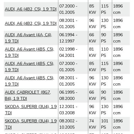
07.2000 -
85
115
1896
AUDI, A6 (4B2, C5), 1.9 TDI
01.2005
KW
PS
ccm
08.2001 -
96
130
1896
AUDI, A6 (4B2, C5), 1.9 TDI
01.2005
KW
PS
ccm
AUDI, A6 Avant (4A, C4),
06.1994 -
66
90
1896
1.9 TDI
12.1997
KW
PS
ccm
AUDI, A6 Avant (4B5, C5),
02.1998 -
81
110
1896
1.9 TDI
04.2001
KW
PS
ccm
AUDI, A6 Avant (4B5, C5),
07.2000 -
85
115
1896
1.9 TDI
01.2005
KW
PS
ccm
AUDI, A6 Avant (4B5, C5),
08.2001 -
96
130
1896
1.9 TDI
01.2005
KW
PS
ccm
AUDI, CABRIOLET (8G7,
06.1995 -
66
90
1896
B4), 1.9 TDI
08.2000
KW
PS
ccm
SKODA, SUPERB (3U4), 1.9
12.2001 -
96
130
1896
TDI
03.2008
KW
PS
ccm
SKODA, SUPERB (3U4), 1.9
08.2002 -
74
101
1896
TDI
10.2005
KW
PS
ccm