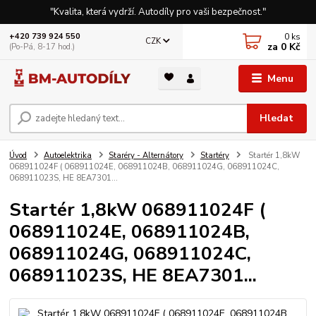
"Kvalita, která vydrží. Autodíly pro vaši bezpečnost."
0
ks
+420 739 924 550
CZK
za
0 Kč
(Po-Pá, 8-17 hod.)
Menu
Hledat
Úvod
Autoelektrika
Staréry - Alternátory
Startéry
Startér 1,8kW
068911024F ( 068911024E, 068911024B, 068911024G, 068911024C,
068911023S, HE 8EA7301...
Startér 1,8kW 068911024F (
068911024E, 068911024B,
068911024G, 068911024C,
068911023S, HE 8EA7301...