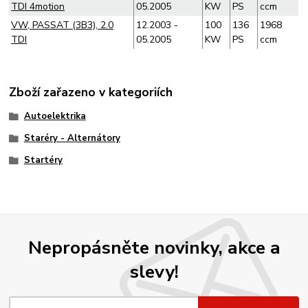
TDI 4motion
05.2005
KW
PS
ccm
VW, PASSAT (3B3), 2.0
12.2003 -
100
136
1968
TDI
05.2005
KW
PS
ccm
Zboží zařazeno v kategoriích
Autoelektrika
Staréry - Alternátory
Startéry
Nepropásněte novinky, akce a
slevy!