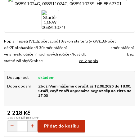
Popis :napeti [V]12počet zubů10vykon starteru (v kW)1,8Počet
děr2Poloha/sklonR 30směr otáčení směr otáčení
ve smyslu otáčení hodinových ručičekNový díl bez
vratné zálohyVýrobce ...
celý popis
Dostupnost
skladem
Doba dodání
Zboží Vám můžeme doručit již 12.08.2026 do 18:00.
Stačí, když zboží objednáte nejpozději do zítra do
17:00
2 218 Kč
1 833,06 Kč
bez DPH
Přidat do košíku