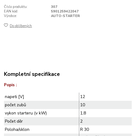
Číslo produktu:
307
EAN kód:
5901259422047
Výrobce:
AUTO-STARTER
Do oblíbených
Kompletní specifikace
Popis :
napeti [V]
12
počet zubů
10
vykon starteru (v kW)
1,8
Počet děr
2
Poloha/sklon
R 30