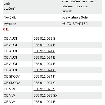
směr otáčení ve smyslu
směr
otáčení hodinových
otáčení
ručiček
Nový díl
bez vratné zálohy
Výrobce
AUTO-STARTER
O.E:
OE AUDI
068 911 023 S
OE AUDI
068 911 024 B
OE AUDI
068 911 024 C
OE AUDI
068 911 024 E
OE AUDI
068 911 024 F
OE AUDI
068 911 024 G
OE SKODA
068 911 024 F
OE SKODA
068 911 024 G
OE VW
068 911 023 S
OE VW
068 911 023 SX
OE VW
068 911 024 B