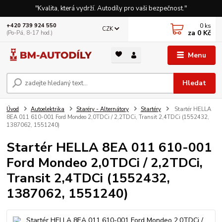
"Kvalita, která vydrží. Autodíly pro vaši bezpečnost."
0
ks
+420 739 924 550
CZK
za
0 Kč
(Po-Pá, 8-17 hod.)
Menu
Hledat
Úvod
Autoelektrika
Staréry - Alternátory
Startéry
Startér HELLA
8EA 011 610-001 Ford Mondeo 2,0TDCi / 2,2TDCi, Transit 2,4TDCi (1552432,
1387062, 1551240)
Startér HELLA 8EA 011 610-001
Ford Mondeo 2,0TDCi / 2,2TDCi,
Transit 2,4TDCi (1552432,
1387062, 1551240)