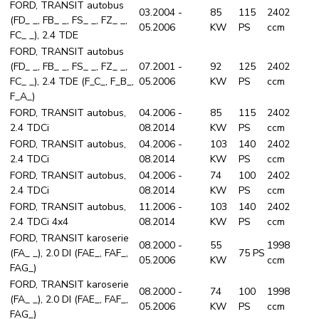
FORD, TRANSIT autobus
03.2004 -
85
115
2402
(FD_ _, FB_ _, FS_ _, FZ_ _,
05.2006
KW
PS
ccm
FC_ _), 2.4 TDE
FORD, TRANSIT autobus
(FD_ _, FB_ _, FS_ _, FZ_ _,
07.2001 -
92
125
2402
FC_ _), 2.4 TDE (F_C_, F_B_,
05.2006
KW
PS
ccm
F_A_)
FORD, TRANSIT autobus,
04.2006 -
85
115
2402
2.4 TDCi
08.2014
KW
PS
ccm
FORD, TRANSIT autobus,
04.2006 -
103
140
2402
2.4 TDCi
08.2014
KW
PS
ccm
FORD, TRANSIT autobus,
04.2006 -
74
100
2402
2.4 TDCi
08.2014
KW
PS
ccm
FORD, TRANSIT autobus,
11.2006 -
103
140
2402
2.4 TDCi 4x4
08.2014
KW
PS
ccm
FORD, TRANSIT karoserie
08.2000 -
55
1998
(FA_ _), 2.0 DI (FAE_, FAF_,
75 PS
05.2006
KW
ccm
FAG_)
FORD, TRANSIT karoserie
08.2000 -
74
100
1998
(FA_ _), 2.0 DI (FAE_, FAF_,
05.2006
KW
PS
ccm
FAG_)