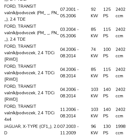
FORD, TRANSIT
07.2001 -
92
125
2402
valník/podvozek (FM_ _, FN_
05.2006
KW
PS
ccm
_), 2.4 TDE
FORD, TRANSIT
03.2004 -
85
115
2402
valník/podvozek (FM_ _, FN_
05.2006
KW
PS
ccm
_), 2.4 TDE
FORD, TRANSIT
04.2006 -
74
100
2402
valník/podvozek, 2.4 TDCi
08.2014
KW
PS
ccm
[RWD]
FORD, TRANSIT
04.2006 -
85
115
2402
valník/podvozek, 2.4 TDCi
08.2014
KW
PS
ccm
[RWD]
FORD, TRANSIT
04.2006 -
103
140
2402
valník/podvozek, 2.4 TDCi
08.2014
KW
PS
ccm
[RWD]
FORD, TRANSIT
11.2006 -
103
140
2402
valník/podvozek, 2.4 TDCi
08.2014
KW
PS
ccm
4x4
JAGUAR, X-TYPE (CF1_), 2.0
07.2003 -
96
130
1998
D
11.2009
KW
PS
ccm