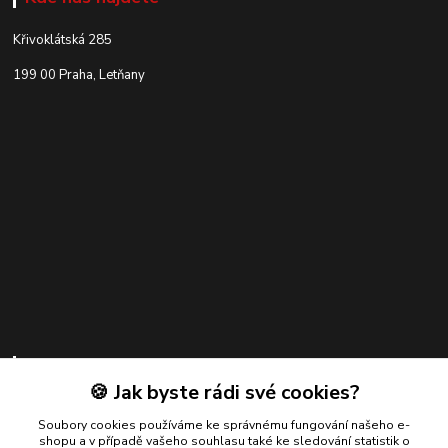
Křivoklátská 285
199 00 Praha, Letňany
Kontakty
🍪 Jak byste rádi své cookies?
Zákaznická podpora
+420 739 924 550
Soubory cookies používáme ke správnému fungování našeho e-
shopu a v případě vašeho souhlasu také ke sledování statistik o