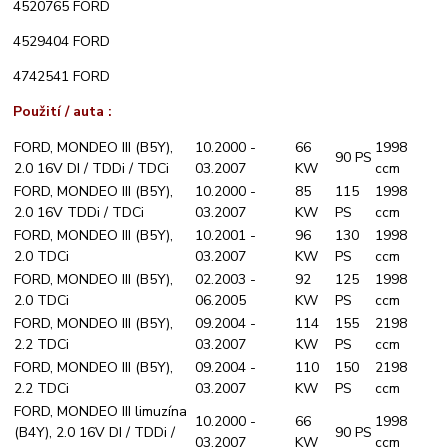
4520765 FORD
4529404 FORD
4742541 FORD
Použití / auta :
FORD, MONDEO III (B5Y),
10.2000 -
66
1998
90 PS
2.0 16V DI / TDDi / TDCi
03.2007
KW
ccm
FORD, MONDEO III (B5Y),
10.2000 -
85
115
1998
2.0 16V TDDi / TDCi
03.2007
KW
PS
ccm
FORD, MONDEO III (B5Y),
10.2001 -
96
130
1998
2.0 TDCi
03.2007
KW
PS
ccm
FORD, MONDEO III (B5Y),
02.2003 -
92
125
1998
2.0 TDCi
06.2005
KW
PS
ccm
FORD, MONDEO III (B5Y),
09.2004 -
114
155
2198
2.2 TDCi
03.2007
KW
PS
ccm
FORD, MONDEO III (B5Y),
09.2004 -
110
150
2198
2.2 TDCi
03.2007
KW
PS
ccm
FORD, MONDEO III limuzína
10.2000 -
66
1998
(B4Y), 2.0 16V DI / TDDi /
90 PS
03.2007
KW
ccm