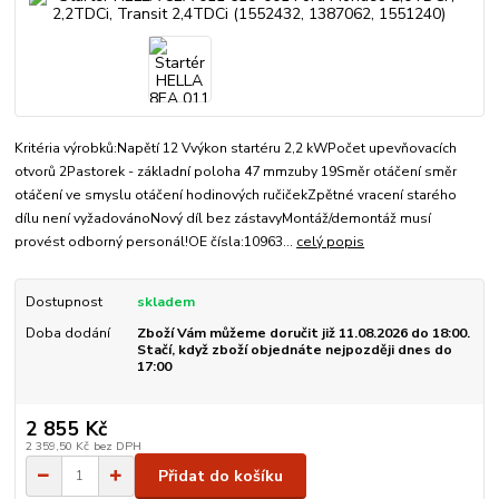
Kritéria výrobků:Napětí 12 Vvýkon startéru 2,2 kWPočet upevňovacích
otvorů 2Pastorek - základní poloha 47 mmzuby 19Směr otáčení směr
otáčení ve smyslu otáčení hodinových ručičekZpětné vracení starého
dílu není vyžadovánoNový díl bez zástavyMontáž/demontáž musí
provést odborný personál!OE čísla:10963...
celý popis
Dostupnost
skladem
Doba dodání
Zboží Vám můžeme doručit již 11.08.2026 do 18:00.
Stačí, když zboží objednáte nejpozději dnes do
17:00
2 855 Kč
2 359,50 Kč
bez DPH
Přidat do košíku