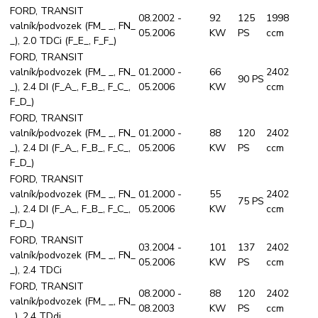
FORD, TRANSIT
08.2002 -
92
125
1998
valník/podvozek (FM_ _, FN_
05.2006
KW
PS
ccm
_), 2.0 TDCi (F_E_, F_F_)
FORD, TRANSIT
valník/podvozek (FM_ _, FN_
01.2000 -
66
2402
90 PS
_), 2.4 DI (F_A_, F_B_, F_C_,
05.2006
KW
ccm
F_D_)
FORD, TRANSIT
valník/podvozek (FM_ _, FN_
01.2000 -
88
120
2402
_), 2.4 DI (F_A_, F_B_, F_C_,
05.2006
KW
PS
ccm
F_D_)
FORD, TRANSIT
valník/podvozek (FM_ _, FN_
01.2000 -
55
2402
75 PS
_), 2.4 DI (F_A_, F_B_, F_C_,
05.2006
KW
ccm
F_D_)
FORD, TRANSIT
03.2004 -
101
137
2402
valník/podvozek (FM_ _, FN_
05.2006
KW
PS
ccm
_), 2.4 TDCi
FORD, TRANSIT
08.2000 -
88
120
2402
valník/podvozek (FM_ _, FN_
08.2003
KW
PS
ccm
_), 2.4 TDdi