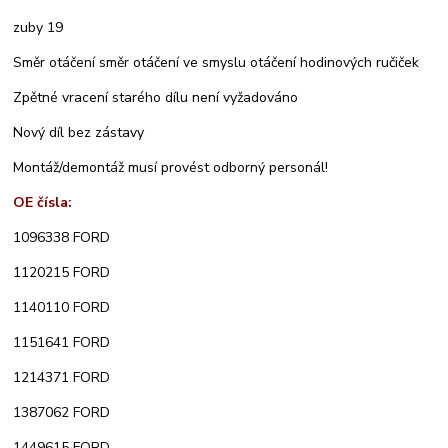
zuby 19
Směr otáčení směr otáčení ve smyslu otáčení hodinových ručiček
Zpětné vracení starého dílu není vyžadováno
Nový díl bez zástavy
Montáž/demontáž musí provést odborný personál!
OE čísla:
1096338 FORD
1120215 FORD
1140110 FORD
1151641 FORD
1214371 FORD
1387062 FORD
1449615 FORD