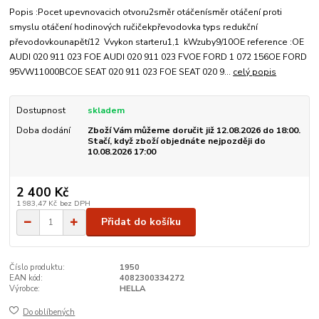
Popis :Pocet upevnovacich otvoru2směr otáčenísměr otáčení proti
smyslu otáčení hodinových ručičekpřevodovka typs redukční
převodovkounapětí12 Vvykon starteru1,1 kWzuby9/10OE reference :OE
AUDI 020 911 023 FOE AUDI 020 911 023 FVOE FORD 1 072 156OE FORD
95VW11000BCOE SEAT 020 911 023 FOE SEAT 020 9...
celý popis
Dostupnost
skladem
Doba dodání
Zboží Vám můžeme doručit již 12.08.2026 do 18:00.
Stačí, když zboží objednáte nejpozději do
10.08.2026 17:00
2 400 Kč
1 983,47 Kč
bez DPH
Přidat do košíku
Číslo produktu:
1950
EAN kód:
4082300334272
Výrobce:
HELLA
Do oblíbených