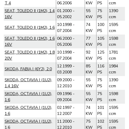
T 4
06.2006
KW
PS
ccm
SEAT, TOLEDO II (1M2), 1.4
01.2000 -
55
75
1390
16V
05.2002
KW
PS
ccm
10.1998 -
74
100
1595
SEAT, TOLEDO II (1M2), 1.6
07.2004
KW
PS
ccm
SEAT, TOLEDO II (1M2), 1.6
06.2000 -
77
105
1598
16V
05.2006
KW
PS
ccm
SEAT, TOLEDO II (1M2), 1.8
10.1998 -
92
125
1781
20V
07.2004
KW
PS
ccm
12.1999 -
85
116
1984
SKODA, FABIA I (6Y2), 2.0
03.2008
KW
PS
ccm
SKODA, OCTAVIA I (1U2),
09.2000 -
55
75
1390
1.4 16V
12.2010
KW
PS
ccm
SKODA, OCTAVIA I (1U2),
09.1996 -
55
75
1598
1.6
09.2004
KW
PS
ccm
SKODA, OCTAVIA I (1U2),
02.1997 -
74
101
1595
1.6
12.2007
KW
PS
ccm
SKODA, OCTAVIA I (1U2),
11.2000 -
75
102
1595
1.6
12.2010
KW
PS
ccm