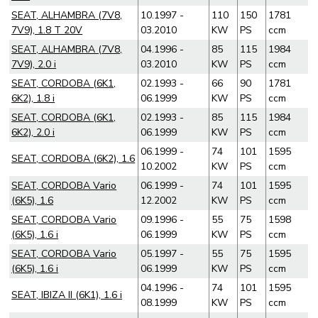
SEAT, ALHAMBRA (7V8,
10.1997 -
110
150
1781
7V9), 1.8 T 20V
03.2010
KW
PS
ccm
SEAT, ALHAMBRA (7V8,
04.1996 -
85
115
1984
7V9), 2.0 i
03.2010
KW
PS
ccm
SEAT, CORDOBA (6K1,
02.1993 -
66
90
1781
6K2), 1.8 i
06.1999
KW
PS
ccm
SEAT, CORDOBA (6K1,
02.1993 -
85
115
1984
6K2), 2.0 i
06.1999
KW
PS
ccm
06.1999 -
74
101
1595
SEAT, CORDOBA (6K2), 1.6
10.2002
KW
PS
ccm
SEAT, CORDOBA Vario
06.1999 -
74
101
1595
(6K5), 1.6
12.2002
KW
PS
ccm
SEAT, CORDOBA Vario
09.1996 -
55
75
1598
(6K5), 1.6 i
06.1999
KW
PS
ccm
SEAT, CORDOBA Vario
05.1997 -
55
75
1595
(6K5), 1.6 i
06.1999
KW
PS
ccm
04.1996 -
74
101
1595
SEAT, IBIZA II (6K1), 1.6 i
08.1999
KW
PS
ccm