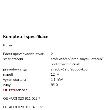
Kompletní specifikace
Popis :
Pocet upevnovacich otvoru
2
směr otáčení
směr otáčení proti smyslu otáčení
hodinových ručiček
převodovka typ
s redukční převodovkou
napětí
12 V
vykon starteru
1,1 kW
zuby
9/10
OE reference :
OE AUDI 020 911 023 F
OE AUDI 020 911 023 FV