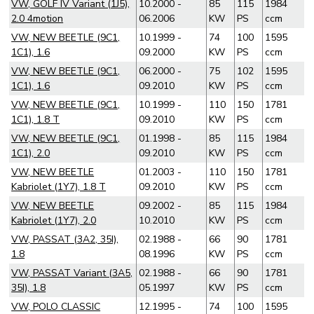
VW, GOLF IV Variant (1J5),
10.2000 -
85
115
1984
2.0 4motion
06.2006
KW
PS
ccm
VW, NEW BEETLE (9C1,
10.1999 -
74
100
1595
1C1), 1.6
09.2000
KW
PS
ccm
VW, NEW BEETLE (9C1,
06.2000 -
75
102
1595
1C1), 1.6
09.2010
KW
PS
ccm
VW, NEW BEETLE (9C1,
10.1999 -
110
150
1781
1C1), 1.8 T
09.2010
KW
PS
ccm
VW, NEW BEETLE (9C1,
01.1998 -
85
115
1984
1C1), 2.0
09.2010
KW
PS
ccm
VW, NEW BEETLE
01.2003 -
110
150
1781
Kabriolet (1Y7), 1.8 T
09.2010
KW
PS
ccm
VW, NEW BEETLE
09.2002 -
85
115
1984
Kabriolet (1Y7), 2.0
10.2010
KW
PS
ccm
VW, PASSAT (3A2, 35I),
02.1988 -
66
90
1781
1.8
08.1996
KW
PS
ccm
VW, PASSAT Variant (3A5,
02.1988 -
66
90
1781
35I), 1.8
05.1997
KW
PS
ccm
VW, POLO CLASSIC
12.1995 -
74
100
1595