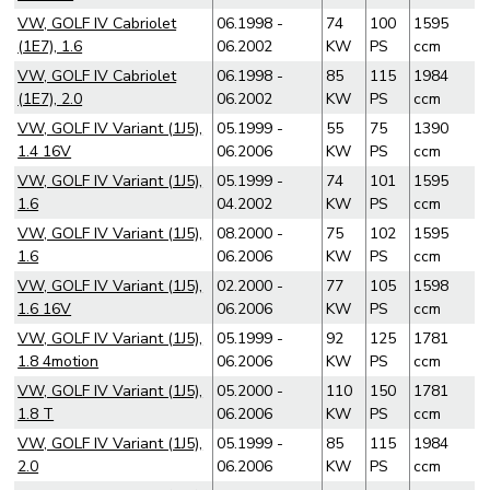
VW, GOLF IV Cabriolet
06.1998 -
74
100
1595
(1E7), 1.6
06.2002
KW
PS
ccm
VW, GOLF IV Cabriolet
06.1998 -
85
115
1984
(1E7), 2.0
06.2002
KW
PS
ccm
VW, GOLF IV Variant (1J5),
05.1999 -
55
75
1390
1.4 16V
06.2006
KW
PS
ccm
VW, GOLF IV Variant (1J5),
05.1999 -
74
101
1595
1.6
04.2002
KW
PS
ccm
VW, GOLF IV Variant (1J5),
08.2000 -
75
102
1595
1.6
06.2006
KW
PS
ccm
VW, GOLF IV Variant (1J5),
02.2000 -
77
105
1598
1.6 16V
06.2006
KW
PS
ccm
VW, GOLF IV Variant (1J5),
05.1999 -
92
125
1781
1.8 4motion
06.2006
KW
PS
ccm
VW, GOLF IV Variant (1J5),
05.2000 -
110
150
1781
1.8 T
06.2006
KW
PS
ccm
VW, GOLF IV Variant (1J5),
05.1999 -
85
115
1984
2.0
06.2006
KW
PS
ccm