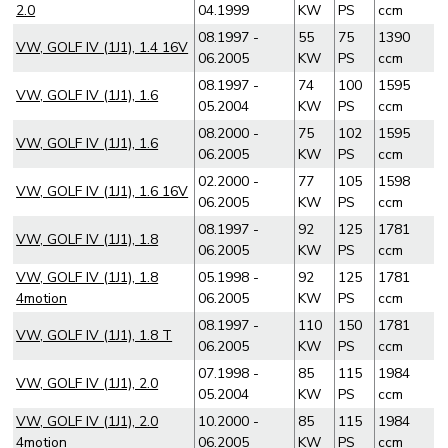
2.0
04.1999
KW
PS
ccm
08.1997 -
55
75
1390
VW, GOLF IV (1J1), 1.4 16V
06.2005
KW
PS
ccm
08.1997 -
74
100
1595
VW, GOLF IV (1J1), 1.6
05.2004
KW
PS
ccm
08.2000 -
75
102
1595
VW, GOLF IV (1J1), 1.6
06.2005
KW
PS
ccm
02.2000 -
77
105
1598
VW, GOLF IV (1J1), 1.6 16V
06.2005
KW
PS
ccm
08.1997 -
92
125
1781
VW, GOLF IV (1J1), 1.8
06.2005
KW
PS
ccm
VW, GOLF IV (1J1), 1.8
05.1998 -
92
125
1781
4motion
06.2005
KW
PS
ccm
08.1997 -
110
150
1781
VW, GOLF IV (1J1), 1.8 T
06.2005
KW
PS
ccm
07.1998 -
85
115
1984
VW, GOLF IV (1J1), 2.0
05.2004
KW
PS
ccm
VW, GOLF IV (1J1), 2.0
10.2000 -
85
115
1984
4motion
06.2005
KW
PS
ccm