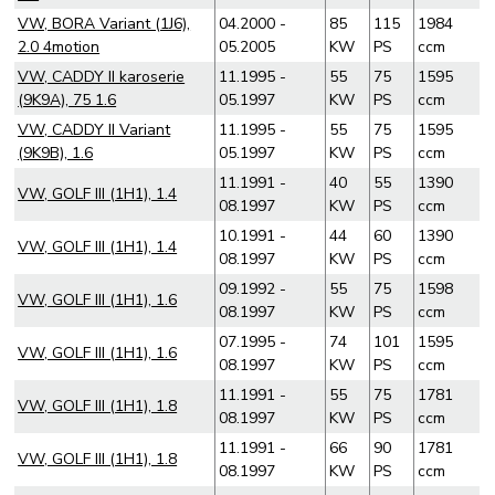
VW, BORA Variant (1J6),
04.2000 -
85
115
1984
2.0 4motion
05.2005
KW
PS
ccm
VW, CADDY II karoserie
11.1995 -
55
75
1595
(9K9A), 75 1.6
05.1997
KW
PS
ccm
VW, CADDY II Variant
11.1995 -
55
75
1595
(9K9B), 1.6
05.1997
KW
PS
ccm
11.1991 -
40
55
1390
VW, GOLF III (1H1), 1.4
08.1997
KW
PS
ccm
10.1991 -
44
60
1390
VW, GOLF III (1H1), 1.4
08.1997
KW
PS
ccm
09.1992 -
55
75
1598
VW, GOLF III (1H1), 1.6
08.1997
KW
PS
ccm
07.1995 -
74
101
1595
VW, GOLF III (1H1), 1.6
08.1997
KW
PS
ccm
11.1991 -
55
75
1781
VW, GOLF III (1H1), 1.8
08.1997
KW
PS
ccm
11.1991 -
66
90
1781
VW, GOLF III (1H1), 1.8
08.1997
KW
PS
ccm