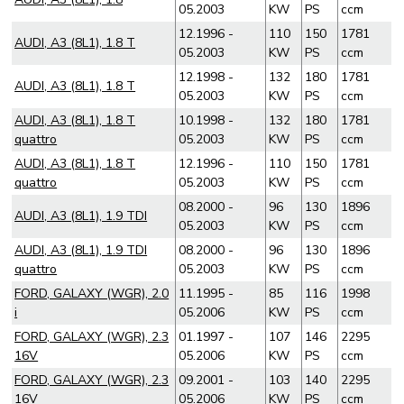
05.2003
KW
PS
ccm
12.1996 -
110
150
1781
AUDI, A3 (8L1), 1.8 T
05.2003
KW
PS
ccm
12.1998 -
132
180
1781
AUDI, A3 (8L1), 1.8 T
05.2003
KW
PS
ccm
AUDI, A3 (8L1), 1.8 T
10.1998 -
132
180
1781
quattro
05.2003
KW
PS
ccm
AUDI, A3 (8L1), 1.8 T
12.1996 -
110
150
1781
quattro
05.2003
KW
PS
ccm
08.2000 -
96
130
1896
AUDI, A3 (8L1), 1.9 TDI
05.2003
KW
PS
ccm
AUDI, A3 (8L1), 1.9 TDI
08.2000 -
96
130
1896
quattro
05.2003
KW
PS
ccm
FORD, GALAXY (WGR), 2.0
11.1995 -
85
116
1998
i
05.2006
KW
PS
ccm
FORD, GALAXY (WGR), 2.3
01.1997 -
107
146
2295
16V
05.2006
KW
PS
ccm
FORD, GALAXY (WGR), 2.3
09.2001 -
103
140
2295
16V
05.2006
KW
PS
ccm