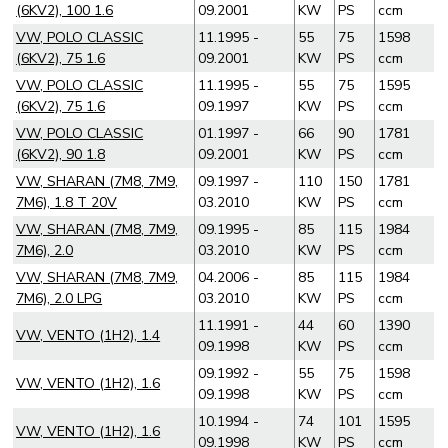
(6KV2), 100 1.6
09.2001
KW
PS
ccm
VW, POLO CLASSIC
11.1995 -
55
75
1598
(6KV2), 75 1.6
09.2001
KW
PS
ccm
VW, POLO CLASSIC
11.1995 -
55
75
1595
(6KV2), 75 1.6
09.1997
KW
PS
ccm
VW, POLO CLASSIC
01.1997 -
66
90
1781
(6KV2), 90 1.8
09.2001
KW
PS
ccm
VW, SHARAN (7M8, 7M9,
09.1997 -
110
150
1781
7M6), 1.8 T 20V
03.2010
KW
PS
ccm
VW, SHARAN (7M8, 7M9,
09.1995 -
85
115
1984
7M6), 2.0
03.2010
KW
PS
ccm
VW, SHARAN (7M8, 7M9,
04.2006 -
85
115
1984
7M6), 2.0 LPG
03.2010
KW
PS
ccm
11.1991 -
44
60
1390
VW, VENTO (1H2), 1.4
09.1998
KW
PS
ccm
09.1992 -
55
75
1598
VW, VENTO (1H2), 1.6
09.1998
KW
PS
ccm
10.1994 -
74
101
1595
VW, VENTO (1H2), 1.6
09.1998
KW
PS
ccm