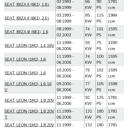
03.1993 -
66
90
1781
SEAT, IBIZA II (6K1), 1.8 i
08.1999
KW
PS
ccm
03.1993 -
85
115
1984
SEAT, IBIZA II (6K1), 2.0 i
08.1999
KW
PS
ccm
08.1999 -
74
101
1595
SEAT, IBIZA III (6K1), 1.6
02.2002
KW
PS
ccm
11.1999 -
55
75
1390
SEAT, LEON (1M1), 1.4 16V
06.2006
KW
PS
ccm
11.1999 -
74
100
1595
SEAT, LEON (1M1), 1.6
06.2006
KW
PS
ccm
10.2005 -
75
102
1595
SEAT, LEON (1M1), 1.6
06.2006
KW
PS
ccm
SEAT, LEON (1M1), 1.6 16
09.2000 -
77
105
1598
V
06.2006
KW
PS
ccm
11.1999 -
92
125
1781
SEAT, LEON (1M1), 1.8 20V
06.2006
KW
PS
ccm
SEAT, LEON (1M1), 1.8 20V
11.1999 -
132
180
1781
T
06.2006
KW
PS
ccm
SEAT, LEON (1M1), 1.8 20V
11.1999 -
132
180
1781