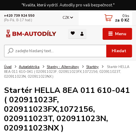
"Kvalita, která vydrží. Autodíly pro vaši bezpečnost."
0
ks
+420 739 924 550
CZK
za
0 Kč
(Po-Pá, 8-17 hod.)
Menu
Hledat
Úvod
Autoelektrika
Staréry - Alternátory
Startéry
Startér HELLA
8EA 011 610-041 ( 020911023F, 020911023FX,1072156, 020911023T,
020911023N, 020911023NX )
Startér HELLA 8EA 011 610-041
( 020911023F,
020911023FX,1072156,
020911023T, 020911023N,
020911023NX )