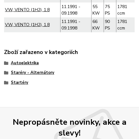
11.1991 -
55
75
1781
VW, VENTO (1H2), 1.8
09.1998
KW
PS
ccm
11.1991 -
66
90
1781
VW, VENTO (1H2), 1.8
09.1998
KW
PS
ccm
Zboží zařazeno v kategoriích
Autoelektrika
Staréry - Alternátory
Startéry
Nepropásněte novinky, akce a
slevy!