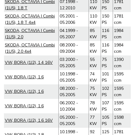
SKODA, OCTAVIA I Combi
07.1998 -
110
150
1781
(1U5), 1.8 T
12.2010
KW
PS
ccm
SKODA, OCTAVIA I Combi
05.2001 -
110
150
1781
(1U5), 1.8 T 4x4
05.2006
KW
PS
ccm
SKODA, OCTAVIA I Combi
04.1999 -
85
116
1984
(1U5), 2.0
05.2007
KW
PS
ccm
SKODA, OCTAVIA I Combi
08.2000 -
85
116
1984
(1U5), 2.0 4x4
09.2004
KW
PS
ccm
03.2000 -
55
75
1390
VW, BORA (1J2), 1.4 16V
05.2005
KW
PS
ccm
10.1998 -
74
101
1595
VW, BORA (1J2), 1.6
05.2005
KW
PS
ccm
08.2000 -
75
102
1595
VW, BORA (1J2), 1.6
05.2005
KW
PS
ccm
06.2002 -
78
107
1595
VW, BORA (1J2), 1.6
10.2004
KW
PS
ccm
05.2000 -
77
105
1598
VW, BORA (1J2), 1.6 16V
05.2005
KW
PS
ccm
10.1998 -
92
125
1781
VW, BORA (1J2), 1.8