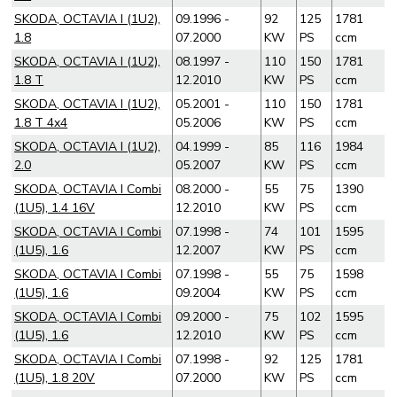
SKODA, OCTAVIA I (1U2),
09.1996 -
92
125
1781
1.8
07.2000
KW
PS
ccm
SKODA, OCTAVIA I (1U2),
08.1997 -
110
150
1781
1.8 T
12.2010
KW
PS
ccm
SKODA, OCTAVIA I (1U2),
05.2001 -
110
150
1781
1.8 T 4x4
05.2006
KW
PS
ccm
SKODA, OCTAVIA I (1U2),
04.1999 -
85
116
1984
2.0
05.2007
KW
PS
ccm
SKODA, OCTAVIA I Combi
08.2000 -
55
75
1390
(1U5), 1.4 16V
12.2010
KW
PS
ccm
SKODA, OCTAVIA I Combi
07.1998 -
74
101
1595
(1U5), 1.6
12.2007
KW
PS
ccm
SKODA, OCTAVIA I Combi
07.1998 -
55
75
1598
(1U5), 1.6
09.2004
KW
PS
ccm
SKODA, OCTAVIA I Combi
09.2000 -
75
102
1595
(1U5), 1.6
12.2010
KW
PS
ccm
SKODA, OCTAVIA I Combi
07.1998 -
92
125
1781
(1U5), 1.8 20V
07.2000
KW
PS
ccm