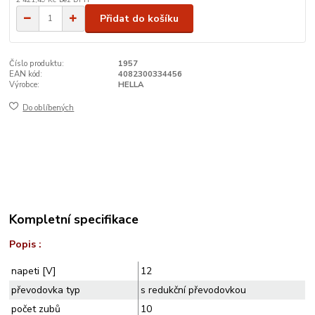
Přidat do košíku
Číslo produktu:
1957
EAN kód:
4082300334456
Výrobce:
HELLA
Do oblíbených
Kompletní specifikace
Popis :
napeti [V]
12
převodovka typ
s redukční převodovkou
počet zubů
10