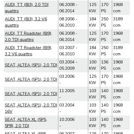
AUDI, TT (8J3), 2.0 TDI
06.2008 -
125
170
1968
quattro
06.2014
KW
PS
ccm
AUDI, TT (8J3), 3.2 V6
08.2006 -
184
250
3189
quattro
06.2010
KW
PS
ccm
AUDI, TT Roadster (8J9),
06.2008 -
125
170
1968
2.0 TDI quattro
06.2014
KW
PS
ccm
AUDI, TT Roadster (8J9),
03.2007 -
184
250
3189
3.2 V6 quattro
06.2010
KW
PS
ccm
03.2004 -
100
136
1968
SEAT, ALTEA (5P1), 2.0 TDI
05.2009
KW
PS
ccm
03.2006
125
170
1968
SEAT, ALTEA (5P1), 2.0 TDI
-
KW
PS
ccm
11.2005
103
140
1968
SEAT, ALTEA (5P1), 2.0 TDI
-
KW
PS
ccm
SEAT, ALTEA (5P1), 2.0 TDI
03.2004
103
140
1968
16V
-
KW
PS
ccm
SEAT, ALTEA XL (5P5,
10.2006
103
140
1968
5P8), 2.0 TDI
-
KW
PS
ccm
SEAT, ALTEA XL (5P5,
06.2007
125
170
1968