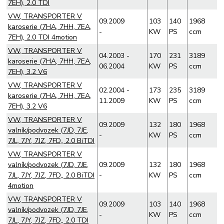
7EH), 2.0 TDI
VW, TRANSPORTER V
09.2009
103
140
1968
karoserie (7HA, 7HH, 7EA,
-
KW
PS
ccm
7EH), 2.0 TDI 4motion
VW, TRANSPORTER V
04.2003 -
170
231
3189
karoserie (7HA, 7HH, 7EA,
06.2004
KW
PS
ccm
7EH), 3.2 V6
VW, TRANSPORTER V
02.2004 -
173
235
3189
karoserie (7HA, 7HH, 7EA,
11.2009
KW
PS
ccm
7EH), 3.2 V6
VW, TRANSPORTER V
09.2009
132
180
1968
valník/podvozek (7JD, 7JE,
-
KW
PS
ccm
7JL, 7JY, 7JZ, 7FD,, 2.0 BiTDI
VW, TRANSPORTER V
valník/podvozek (7JD, 7JE,
09.2009
132
180
1968
7JL, 7JY, 7JZ, 7FD,, 2.0 BiTDI
-
KW
PS
ccm
4motion
VW, TRANSPORTER V
09.2009
103
140
1968
valník/podvozek (7JD, 7JE,
-
KW
PS
ccm
7JL, 7JY, 7JZ, 7FD,, 2.0 TDI