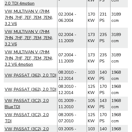
-
KW
PS
ccm
2.0 TDI 4motion
VW, MULTIVAN V (7HM,
02.2004 -
170
231
3189
7HN, 7HF, 7EF, 7EM, 7EN),
06.2004
KW
PS
ccm
3.2 V6
VW, MULTIVAN V (7HM,
02.2004 -
173
235
3189
7HN, 7HF, 7EF, 7EM, 7EN),
11.2009
KW
PS
ccm
3.2 V6
VW, MULTIVAN V (7HM,
07.2004 -
173
235
3189
7HN, 7HF, 7EF, 7EM, 7EN),
11.2009
KW
PS
ccm
3.2 V6 4motion
08.2010 -
103
140
1968
VW, PASSAT (362), 2.0 TDI
12.2014
KW
PS
ccm
08.2010 -
125
170
1968
VW, PASSAT (362), 2.0 TDI
12.2014
KW
PS
ccm
VW, PASSAT (3C2), 2.0
01.2009 -
105
143
1968
BlueTDI
11.2010
KW
PS
ccm
VW, PASSAT (3C2), 2.0
08.2005 -
125
170
1968
TDI
07.2010
KW
PS
ccm
VW, PASSAT (3C2), 2.0
03.2005 -
103
140
1968