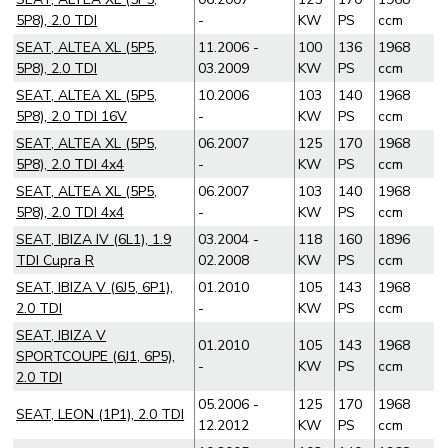
5P8), 2.0 TDI
-
KW
PS
ccm
SEAT, ALTEA XL (5P5,
11.2006 -
100
136
1968
5P8), 2.0 TDI
03.2009
KW
PS
ccm
SEAT, ALTEA XL (5P5,
10.2006
103
140
1968
5P8), 2.0 TDI 16V
-
KW
PS
ccm
SEAT, ALTEA XL (5P5,
06.2007
125
170
1968
5P8), 2.0 TDI 4x4
-
KW
PS
ccm
SEAT, ALTEA XL (5P5,
06.2007
103
140
1968
5P8), 2.0 TDI 4x4
-
KW
PS
ccm
SEAT, IBIZA IV (6L1), 1.9
03.2004 -
118
160
1896
TDI Cupra R
02.2008
KW
PS
ccm
SEAT, IBIZA V (6J5, 6P1),
01.2010
105
143
1968
2.0 TDI
-
KW
PS
ccm
SEAT, IBIZA V
01.2010
105
143
1968
SPORTCOUPE (6J1, 6P5),
-
KW
PS
ccm
2.0 TDI
05.2006 -
125
170
1968
SEAT, LEON (1P1), 2.0 TDI
12.2012
KW
PS
ccm