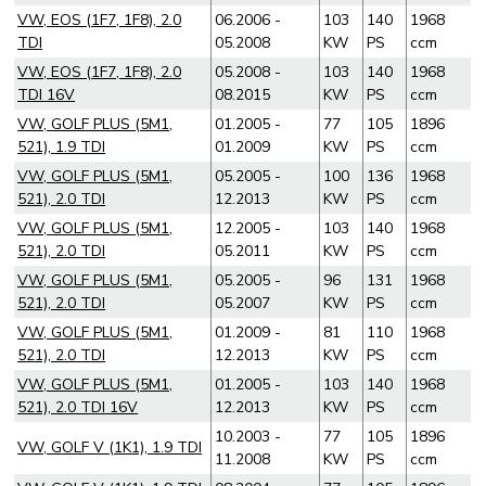
VW, EOS (1F7, 1F8), 2.0
06.2006 -
103
140
1968
TDI
05.2008
KW
PS
ccm
VW, EOS (1F7, 1F8), 2.0
05.2008 -
103
140
1968
TDI 16V
08.2015
KW
PS
ccm
VW, GOLF PLUS (5M1,
01.2005 -
77
105
1896
521), 1.9 TDI
01.2009
KW
PS
ccm
VW, GOLF PLUS (5M1,
05.2005 -
100
136
1968
521), 2.0 TDI
12.2013
KW
PS
ccm
VW, GOLF PLUS (5M1,
12.2005 -
103
140
1968
521), 2.0 TDI
05.2011
KW
PS
ccm
VW, GOLF PLUS (5M1,
05.2005 -
96
131
1968
521), 2.0 TDI
05.2007
KW
PS
ccm
VW, GOLF PLUS (5M1,
01.2009 -
81
110
1968
521), 2.0 TDI
12.2013
KW
PS
ccm
VW, GOLF PLUS (5M1,
01.2005 -
103
140
1968
521), 2.0 TDI 16V
12.2013
KW
PS
ccm
10.2003 -
77
105
1896
VW, GOLF V (1K1), 1.9 TDI
11.2008
KW
PS
ccm