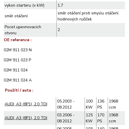
vykon starteru (v kW)
1,7
směr otáčení proti smyslu otáčení
směr otáčení
hodinových ručiček
Pocet upevnovacich
2
otvoru
OE reference :
02M 911 023 N
02M 911 023 P
02M 911 024
02M 911 024 A
Použítí / auta :
05.2003 -
100
136
1968
AUDI, A3 (8P1), 2.0 TDI
08.2012
KW
PS
ccm
03.2006 -
125
170
1968
AUDI, A3 (8P1), 2.0 TDI
08.2012
KW
PS
ccm
06.2005 -
103
140
1968