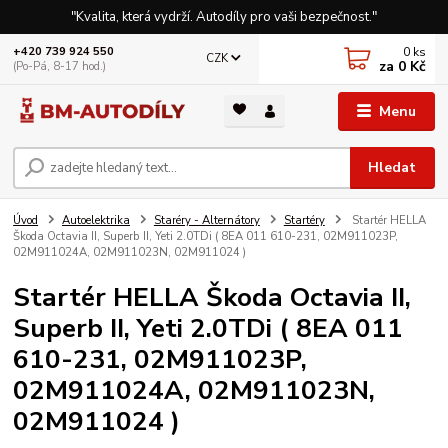
"Kvalita, která vydrží. Autodíly pro vaši bezpečnost."
0
ks
+420 739 924 550
CZK
za
0 Kč
(Po-Pá, 8-17 hod.)
Menu
Hledat
Úvod
Autoelektrika
Staréry - Alternátory
Startéry
Startér HELLA
Škoda Octavia II, Superb II, Yeti 2.0TDi ( 8EA 011 610-231, 02M911023P,
02M911024A, 02M911023N, 02M911024 )
Startér HELLA Škoda Octavia II,
Superb II, Yeti 2.0TDi ( 8EA 011
610-231, 02M911023P,
02M911024A, 02M911023N,
02M911024 )