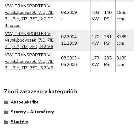
VW, TRANSPORTER V
valník/podvozek (7JD, 7JE,
09.2009
103
140
1968
7JL, 7JY, 7JZ, 7FD,, 2.0 TDI
-
KW
PS
ccm
4motion
VW, TRANSPORTER V
02.2004 -
170
231
3189
valník/podvozek (7JD, 7JE,
11.2009
KW
PS
ccm
7JL, 7JY, 7JZ, 7FD,, 3.2 V6
VW, TRANSPORTER V
08.2003 -
173
235
3189
valník/podvozek (7JD, 7JE,
05.2006
KW
PS
ccm
7JL, 7JY, 7JZ, 7FD,, 3.2 V6
Zboží zařazeno v kategoriích
Autoelektrika
Staréry - Alternátory
Startéry