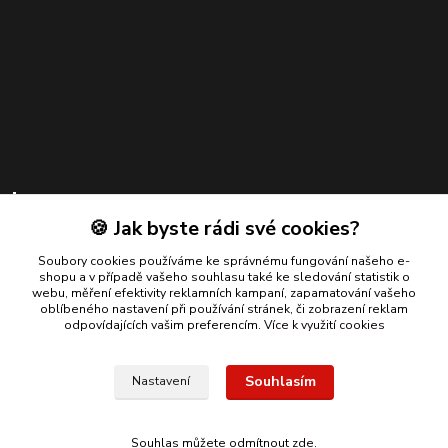
Kontakty
🍪 Jak byste rádi své cookies?
Zákaznická podpora
+420 739 924 550
Soubory cookies používáme ke správnému fungování našeho e-
shopu a v případě vašeho souhlasu také ke sledování statistik o
(Po-Pá, 8-17 hod.)
webu, měření efektivity reklamních kampaní, zapamatování vašeho
oblíbeného nastavení při používání stránek, či zobrazení reklam
info@bmautodily.cz
odpovídajících vašim preferencím.
Více k využití cookies
Souhlasím
Nastavení
Copyright 2026 BM-AUTODÍLY. Všechna práva vyhrazena.
Souhlas můžete odmítnout
zde
.