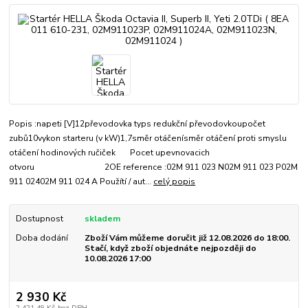
Popis :napeti [V]12převodovka typs redukční převodovkoupočet
zubů10vykon starteru (v kW)1,7směr otáčenísměr otáčení proti smyslu
otáčení hodinových ručiček Pocet upevnovacich
otvoru 2OE reference :02M 911 023 N02M 911 023 P02M
911 02402M 911 024 A Použítí / aut...
celý popis
Dostupnost
skladem
Doba dodání
Zboží Vám můžeme doručit již 12.08.2026 do 18:00.
Stačí, když zboží objednáte nejpozději do
10.08.2026 17:00
2 930 Kč
2 421,49 Kč
bez DPH