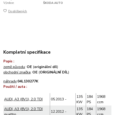
Výrobce:
ŠKODA AUTO
Do oblíbených
Kompletní specifikace
Popis :
země původu
:
OE
(
originální díl
)
obchodní značka
:
OE
(
ORIGINÁLNÍ DÍL
)
náhrady
:
04L130277K
Použití / auta :
135
184
1968
AUDI, A3 (8V1), 2.0 TDI
05.2013 -
KW
PS
ccm
AUDI, A3 (8V1), 2.0 TDI
135
184
1968
12.2012 -
quattro
KW
PS
ccm