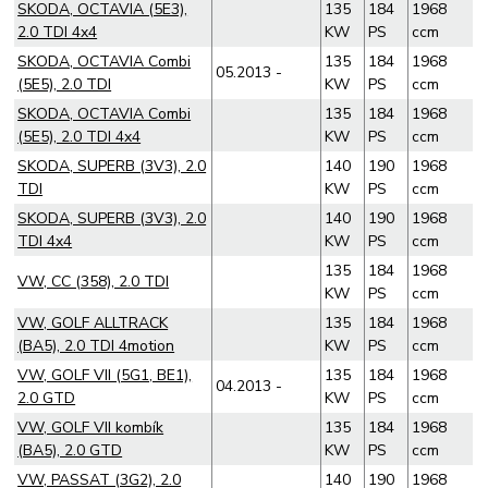
SKODA, OCTAVIA (5E3),
135
184
1968
2.0 TDI 4x4
KW
PS
ccm
SKODA, OCTAVIA Combi
135
184
1968
05.2013 -
(5E5), 2.0 TDI
KW
PS
ccm
SKODA, OCTAVIA Combi
135
184
1968
(5E5), 2.0 TDI 4x4
KW
PS
ccm
SKODA, SUPERB (3V3), 2.0
140
190
1968
TDI
KW
PS
ccm
SKODA, SUPERB (3V3), 2.0
140
190
1968
TDI 4x4
KW
PS
ccm
135
184
1968
VW, CC (358), 2.0 TDI
KW
PS
ccm
VW, GOLF ALLTRACK
135
184
1968
(BA5), 2.0 TDI 4motion
KW
PS
ccm
VW, GOLF VII (5G1, BE1),
135
184
1968
04.2013 -
2.0 GTD
KW
PS
ccm
VW, GOLF VII kombík
135
184
1968
(BA5), 2.0 GTD
KW
PS
ccm
VW, PASSAT (3G2), 2.0
140
190
1968