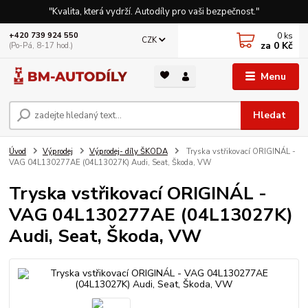
"Kvalita, která vydrží. Autodíly pro vaši bezpečnost."
0
ks
+420 739 924 550
CZK
za
0 Kč
(Po-Pá, 8-17 hod.)
Menu
Hledat
Úvod
Výprodej
Výprodej- díly ŠKODA
Tryska vstřikovací ORIGINÁL -
VAG 04L130277AE (04L13027K) Audi, Seat, Škoda, VW
Tryska vstřikovací ORIGINÁL -
VAG 04L130277AE (04L13027K)
Audi, Seat, Škoda, VW