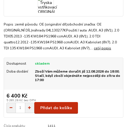
Popis :země původu: OE (originální díl)obchodní značka: OE
(ORIGINÁLNÍ DÍL)náhrady:04L130277KPoužití / auta :AUDI, A3 (8V1), 2.0
TDI05.2013 -135 KW184 PS1968 ccmAUDI, A3 (8V1), 2.0 TDI
quattro12.2012 -135 KW184 PS1968 ccmAUDI, A3 Kabriolet (8V7), 2.0
TDI 135 KW184 PS1968 ccmAUDI, A3 Kabriolet (8V7),...
celý popis
Dostupnost
skladem
Doba dodání
Zboží Vám můžeme doručit již 12.08.2026 do 18:00.
Stačí, když zboží objednáte nejpozději do zítra do
17:00
6 400 Kč
5 289,26 Kč
bez DPH
Přidat do košíku
Číslo produktu:
1411