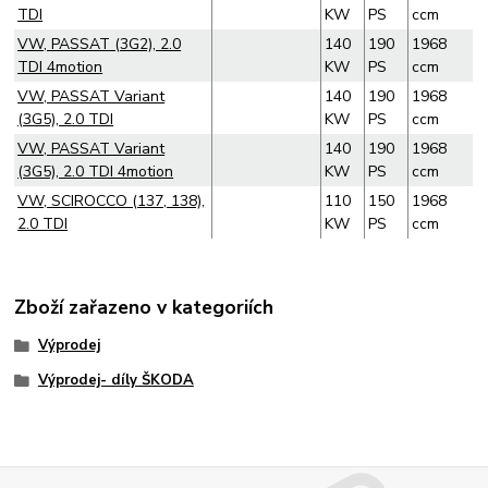
TDI
KW
PS
ccm
VW, PASSAT (3G2), 2.0
140
190
1968
TDI 4motion
KW
PS
ccm
VW, PASSAT Variant
140
190
1968
(3G5), 2.0 TDI
KW
PS
ccm
VW, PASSAT Variant
140
190
1968
(3G5), 2.0 TDI 4motion
KW
PS
ccm
VW, SCIROCCO (137, 138),
110
150
1968
2.0 TDI
KW
PS
ccm
Zboží zařazeno v kategoriích
Výprodej
Výprodej- díly ŠKODA