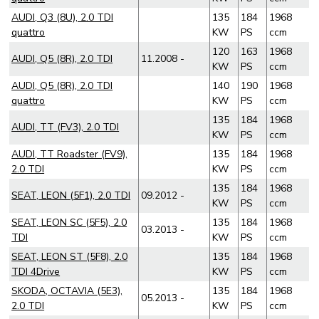
AUDI, Q3 (8U), 2.0 TDI
135
184
1968
quattro
KW
PS
ccm
120
163
1968
AUDI, Q5 (8R), 2.0 TDI
11.2008 -
KW
PS
ccm
AUDI, Q5 (8R), 2.0 TDI
140
190
1968
quattro
KW
PS
ccm
135
184
1968
AUDI, TT (FV3), 2.0 TDI
KW
PS
ccm
AUDI, TT Roadster (FV9),
135
184
1968
2.0 TDI
KW
PS
ccm
135
184
1968
SEAT, LEON (5F1), 2.0 TDI
09.2012 -
KW
PS
ccm
SEAT, LEON SC (5F5), 2.0
135
184
1968
03.2013 -
TDI
KW
PS
ccm
SEAT, LEON ST (5F8), 2.0
135
184
1968
TDI 4Drive
KW
PS
ccm
SKODA, OCTAVIA (5E3),
135
184
1968
05.2013 -
2.0 TDI
KW
PS
ccm