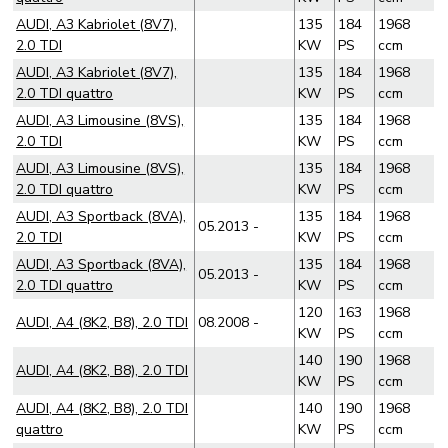
AUDI, A3 Kabriolet (8V7),
135
184
1968
2.0 TDI
KW
PS
ccm
AUDI, A3 Kabriolet (8V7),
135
184
1968
2.0 TDI quattro
KW
PS
ccm
AUDI, A3 Limousine (8VS),
135
184
1968
2.0 TDI
KW
PS
ccm
AUDI, A3 Limousine (8VS),
135
184
1968
2.0 TDI quattro
KW
PS
ccm
AUDI, A3 Sportback (8VA),
135
184
1968
05.2013 -
2.0 TDI
KW
PS
ccm
AUDI, A3 Sportback (8VA),
135
184
1968
05.2013 -
2.0 TDI quattro
KW
PS
ccm
120
163
1968
AUDI, A4 (8K2, B8), 2.0 TDI
08.2008 -
KW
PS
ccm
140
190
1968
AUDI, A4 (8K2, B8), 2.0 TDI
KW
PS
ccm
AUDI, A4 (8K2, B8), 2.0 TDI
140
190
1968
quattro
KW
PS
ccm