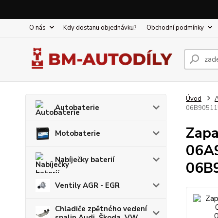
O nás
Kdy dostanu objednávku?
Obchodní podmínky
Úvod
A
Autobaterie
06B905115
Zapa
Motobaterie
06A
Nabíječky baterií
06B
Ventily AGR - EGR
Chladiče zpětného vedení
spalin Audi, Škoda, VW