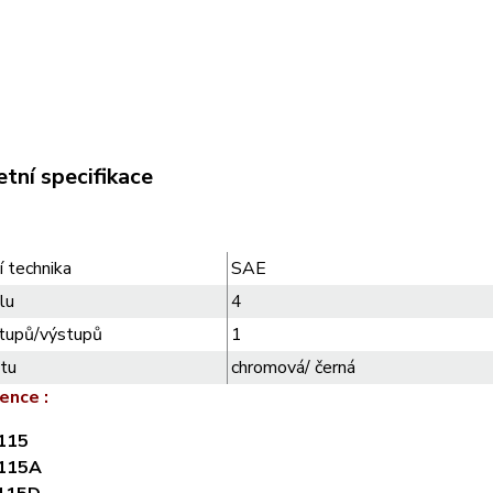
tní specifikace
í technika
SAE
lu
4
tupů/výstupů
1
ytu
chromová/ černá
ence :
115
115A