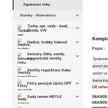
Zapalovací cívky
Staréry - Alternátory
Turba, opr. sady - Audi,
Škoda, VW
Komple
Hadice, trubky tlakové
Popis :
Senzory, čídla, sondy,
magnetické ventily
Spojovac
pocet po
Ventily regulátoru tlaku
počet vs
barva kr
Filtry pevných částic DPF
OE refer
06A905
Sady ramen MEYLE
06A905