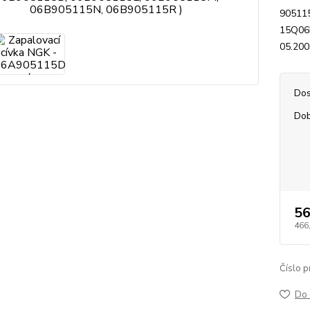
90511
15Q06B
05.200
Dos
Dob
56
466
Číslo p
Do 