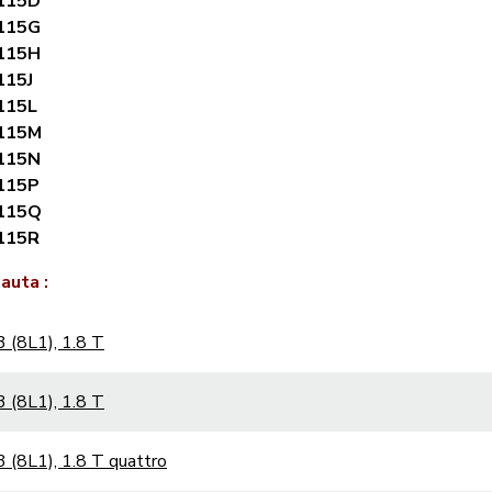
115D
115G
115H
115J
115L
115M
115N
115P
115Q
115R
 auta :
 (8L1), 1.8 T
 (8L1), 1.8 T
 (8L1), 1.8 T quattro