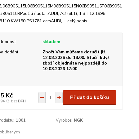
5J06B905115L06B905115M06B905115N06B905115P06B9051
905115RPoužití / auta :AUDI, A3 (8L1), 1.8 T12.1996 -
3110 KW150 PS1781 ccmAUDI, ...
celý popis
tupnost
skladem
a dodání
Zboží Vám můžeme doručit již
12.08.2026 do 18:00. Stačí, když
zboží objednáte nejpozději do
10.08.2026 17:00
5 Kč
Přidat do košíku
,94 Kč
bez DPH
roduktu:
1801
Výrobce:
NGK
oblíbených