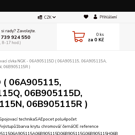
Přihlášení
CZK
 si rady? Zavolejte.
0
ks
 739 924 550
za
0 Kč
, 8-17 hod.)
vací cívka NGK - 06A905115D ( 06A905115, 06A905115A,
, 06B905115R )
D ( 06A905115,
115Q, 06B905115D,
115N, 06B905115R )
:Spojovací technikaSAEpocet polu4počet
/výstupů1barva krytu chromová/ černáOE reference
0511506A905115A06B905115D06B905115G06B905115H06B