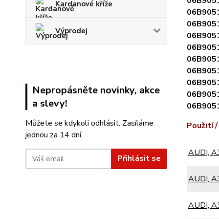
06B905
Kardanové kříže
06B905
06B905
Výprodej
06B905
06B905
06B905
06B905
06B905
Nepropásněte novinky, akce
06B905
a slevy!
06B905
Můžete se kdykoli odhlásit. Zasíláme
Použití /
jednou za 14 dní.
AUDI, A3
Přihlásit se
AUDI, A3
AUDI, A3