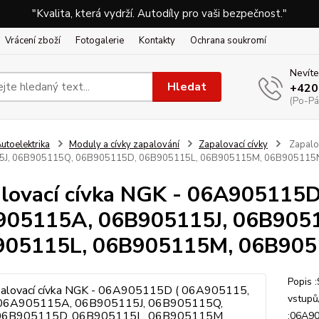
"Kvalita, která vydrží. Autodíly pro vaši bezpečnost."
Vrácení zboží
Fotogalerie
Kontakty
Ochrana soukromí
Nevíte
Hledat
+420
(Po-Pá
utoelektrika
Moduly a cívky zapalování
Zapalovací cívky
Zapalo
J, 06B905115Q, 06B905115D, 06B905115L, 06B905115M, 06B905115N
lovací cívka NGK - 06A905115
905115A, 06B905115J, 06B905
905115L, 06B905115M, 06B905
Popis 
vstupů
:06A9