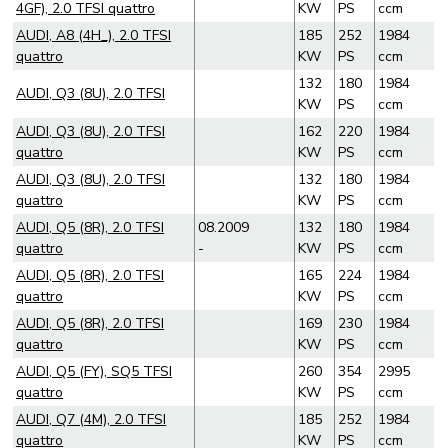
4GF), 2.0 TFSI quattro
KW
PS
ccm
AUDI, A8 (4H_), 2.0 TFSI
185
252
1984
quattro
KW
PS
ccm
132
180
1984
AUDI, Q3 (8U), 2.0 TFSI
KW
PS
ccm
AUDI, Q3 (8U), 2.0 TFSI
162
220
1984
quattro
KW
PS
ccm
AUDI, Q3 (8U), 2.0 TFSI
132
180
1984
quattro
KW
PS
ccm
AUDI, Q5 (8R), 2.0 TFSI
08.2009
132
180
1984
quattro
-
KW
PS
ccm
AUDI, Q5 (8R), 2.0 TFSI
165
224
1984
quattro
KW
PS
ccm
AUDI, Q5 (8R), 2.0 TFSI
169
230
1984
quattro
KW
PS
ccm
AUDI, Q5 (FY), SQ5 TFSI
260
354
2995
quattro
KW
PS
ccm
AUDI, Q7 (4M), 2.0 TFSI
185
252
1984
quattro
KW
PS
ccm