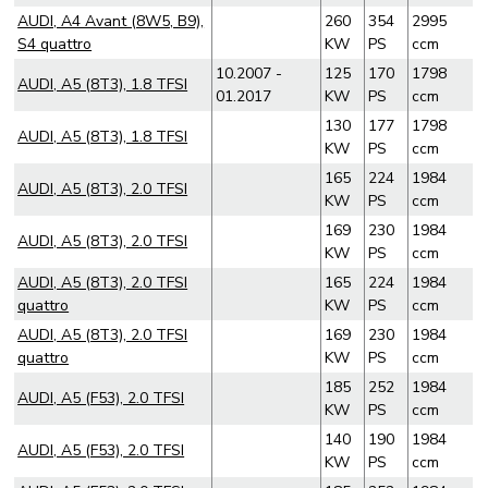
AUDI, A4 Avant (8W5, B9),
260
354
2995
S4 quattro
KW
PS
ccm
10.2007 -
125
170
1798
AUDI, A5 (8T3), 1.8 TFSI
01.2017
KW
PS
ccm
130
177
1798
AUDI, A5 (8T3), 1.8 TFSI
KW
PS
ccm
165
224
1984
AUDI, A5 (8T3), 2.0 TFSI
KW
PS
ccm
169
230
1984
AUDI, A5 (8T3), 2.0 TFSI
KW
PS
ccm
AUDI, A5 (8T3), 2.0 TFSI
165
224
1984
quattro
KW
PS
ccm
AUDI, A5 (8T3), 2.0 TFSI
169
230
1984
quattro
KW
PS
ccm
185
252
1984
AUDI, A5 (F53), 2.0 TFSI
KW
PS
ccm
140
190
1984
AUDI, A5 (F53), 2.0 TFSI
KW
PS
ccm