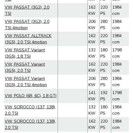
VW, PASSAT (3G2), 2.0
162
220
1984
TSI
KW
PS
ccm
VW, PASSAT (3G2), 2.0
206
280
1984
TSI 4motion
KW
PS
ccm
VW, PASSAT ALLTRACK
162
220
1984
(3G5), 2.0 TSI 4motion
KW
PS
ccm
VW, PASSAT Variant
132
180
1798
(3G5), 1.8 TSI
KW
PS
ccm
VW, PASSAT Variant
162
220
1984
(3G5), 2.0 TSI
KW
PS
ccm
VW, PASSAT Variant
206
280
1984
(3G5), 2.0 TSI 4motion
KW
PS
ccm
141
192
1798
VW, POLO (6R, 6C), 1.8 GTI
KW
PS
ccm
VW, SCIROCCO (137, 138),
132
180
1984
2.0 TSI
KW
PS
ccm
VW, SCIROCCO (137, 138),
162
220
1984
2.0 TSI
KW
PS
ccm