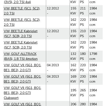
(3V5), 2.0 TSI 4x4
KW
PS
ccm
VW, BEETLE (5C1, 5C2),
12.2012
155
211
1984
2.0 TSI
-
KW
PS
ccm
VW, BEETLE (5C1, 5C2),
162
220
1984
2.0 TSI
KW
PS
ccm
VW, BEETLE Kabriolet
12.2012
155
210
1984
(5C7, 5C8), 2.0 TSI
-
KW
PS
ccm
VW, BEETLE Kabriolet
162
220
1984
(5C7, 5C8), 2.0 TSI
KW
PS
ccm
VW, GOLF ALLTRACK
132
180
1798
(BA5), 1.8 TSI 4motion
KW
PS
ccm
VW, GOLF VII (5G1, BQ1,
04.2013
162
220
1984
BE1, BE2), 2.0 GTI
-
KW
PS
ccm
VW, GOLF VII (5G1, BQ1,
04.2013
169
230
1984
BE1, BE2), 2.0 GTI
-
KW
PS
ccm
VW, GOLF VII (5G1, BQ1,
195
265
1984
BE1, BE2), 2.0 GTI
KW
PS
ccm
Clubsport
VW, GOLF VII (5G1, BQ1,
206
280
1984