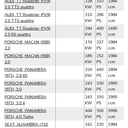
AUDI, TT Roadster (FV9),
228
310
1984
2.0 TTS quattro
KW
PS
ccm
AUDI, TT Roadster (FV9),
210
286
1984
2.0 TTS quattro
KW
PS
ccm
AUDI, TT Roadster (FV9),
294
400
2480
2.5 RS quattro
KW
PS
ccm
PORSCHE, MACAN (95B),
174
237
1984
2.0
KW
PS
ccm
PORSCHE, MACAN (95B),
185
252
1984
2.0
KW
PS
ccm
PORSCHE, PANAMERA
324
440
2894
(971), 2.9 4S
KW
PS
ccm
PORSCHE, PANAMERA
243
330
2995
(971), 3.0
KW
PS
ccm
PORSCHE, PANAMERA
243
330
2995
(971), 3.0 4
KW
PS
ccm
PORSCHE, PANAMERA
404
550
3996
(971), 4.0 Turbo
KW
PS
ccm
SEAT, ALHAMBRA (710,
162
220
1984