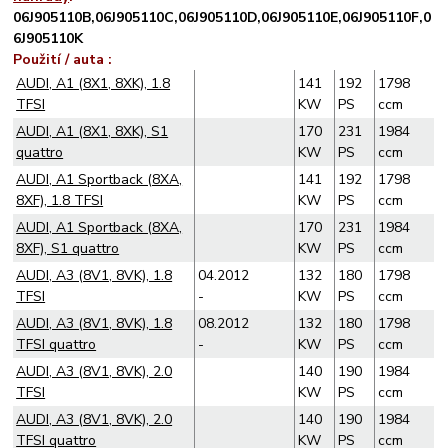
06J905110B,
06J905110C,
06J905110D,
06J905110E,
06J905110F,
0
6J905110K
Použití / auta :
AUDI, A1 (8X1, 8XK), 1.8
141
192
1798
TFSI
KW
PS
ccm
AUDI, A1 (8X1, 8XK), S1
170
231
1984
quattro
KW
PS
ccm
AUDI, A1 Sportback (8XA,
141
192
1798
8XF), 1.8 TFSI
KW
PS
ccm
AUDI, A1 Sportback (8XA,
170
231
1984
8XF), S1 quattro
KW
PS
ccm
AUDI, A3 (8V1, 8VK), 1.8
04.2012
132
180
1798
TFSI
-
KW
PS
ccm
AUDI, A3 (8V1, 8VK), 1.8
08.2012
132
180
1798
TFSI quattro
-
KW
PS
ccm
AUDI, A3 (8V1, 8VK), 2.0
140
190
1984
TFSI
KW
PS
ccm
AUDI, A3 (8V1, 8VK), 2.0
140
190
1984
TFSI quattro
KW
PS
ccm