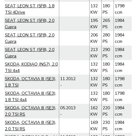
SEAT, LEON ST (5F8), 1.8
132
180
1798
TSI 4Drive
KW
PS
ccm
SEAT, LEON ST (5F8), 2.0
195
265
1984
Cupra
KW
PS
ccm
SEAT, LEON ST (5F8), 2.0
206
280
1984
Cupra
KW
PS
ccm
SEAT, LEON ST (5F8), 2.0
213
290
1984
Cupra
KW
PS
ccm
SKODA, KODIAQ (NS7), 2.0
132
180
1984
TSI 4x4
KW
PS
ccm
SKODA, OCTAVIA III (5E3),
11.2012
132
180
1798
1.8 TSI
-
KW
PS
ccm
SKODA, OCTAVIA III (5E3),
132
180
1798
1.8 TSI 4x4
KW
PS
ccm
SKODA, OCTAVIA III (5E3),
05.2013
162
220
1984
2.0 TSI RS
-
KW
PS
ccm
SKODA, OCTAVIA III (5E3),
169
230
1984
2.0 TSI RS
KW
PS
ccm