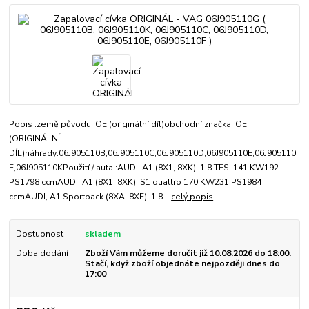
Popis :země původu: OE (originální díl)obchodní značka: OE
(ORIGINÁLNÍ
DÍL)náhrady:06J905110B,06J905110C,06J905110D,06J905110E,06J905110
F,06J905110KPoužití / auta :AUDI, A1 (8X1, 8XK), 1.8 TFSI 141 KW192
PS1798 ccmAUDI, A1 (8X1, 8XK), S1 quattro 170 KW231 PS1984
ccmAUDI, A1 Sportback (8XA, 8XF), 1.8...
celý popis
Dostupnost
skladem
Doba dodání
Zboží Vám můžeme doručit již 10.08.2026 do 18:00.
Stačí, když zboží objednáte nejpozději dnes do
17:00