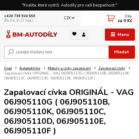
"Kvalita, která vydrží. Autodíly pro vaši bezpečnost."
0
ks
+420 739 924 550
CZK
za
0 Kč
(Po-Pá, 8-17 hod.)
Menu
Hledat
Úvod
Autoelektrika
Moduly a cívky zapalování
Zapalovací cívky
Zapalovací cívka ORIGINÁL - VAG 06J905110G ( 06J905110B, 06J905110K,
06J905110C, 06J905110D, 06J905110E, 06J905110F )
Zapalovací cívka ORIGINÁL - VAG
06J905110G ( 06J905110B,
06J905110K, 06J905110C,
06J905110D, 06J905110E,
06J905110F )