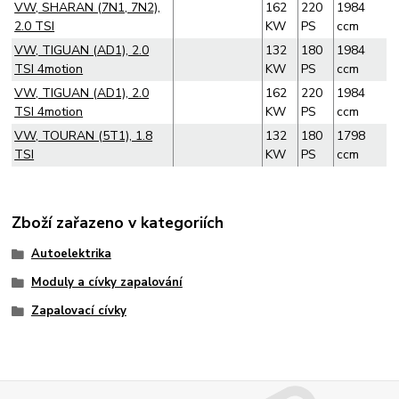
VW, SHARAN (7N1, 7N2),
162
220
1984
2.0 TSI
KW
PS
ccm
VW, TIGUAN (AD1), 2.0
132
180
1984
TSI 4motion
KW
PS
ccm
VW, TIGUAN (AD1), 2.0
162
220
1984
TSI 4motion
KW
PS
ccm
VW, TOURAN (5T1), 1.8
132
180
1798
TSI
KW
PS
ccm
Zboží zařazeno v kategoriích
Autoelektrika
Moduly a cívky zapalování
Zapalovací cívky