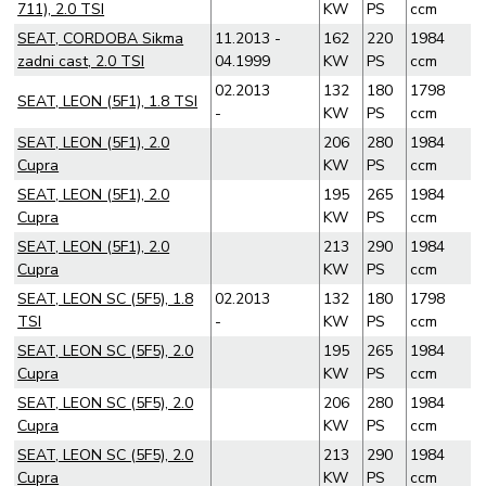
711), 2.0 TSI
KW
PS
ccm
SEAT, CORDOBA Sikma
11.2013 -
162
220
1984
zadni cast, 2.0 TSI
04.1999
KW
PS
ccm
02.2013
132
180
1798
SEAT, LEON (5F1), 1.8 TSI
-
KW
PS
ccm
SEAT, LEON (5F1), 2.0
206
280
1984
Cupra
KW
PS
ccm
SEAT, LEON (5F1), 2.0
195
265
1984
Cupra
KW
PS
ccm
SEAT, LEON (5F1), 2.0
213
290
1984
Cupra
KW
PS
ccm
SEAT, LEON SC (5F5), 1.8
02.2013
132
180
1798
TSI
-
KW
PS
ccm
SEAT, LEON SC (5F5), 2.0
195
265
1984
Cupra
KW
PS
ccm
SEAT, LEON SC (5F5), 2.0
206
280
1984
Cupra
KW
PS
ccm
SEAT, LEON SC (5F5), 2.0
213
290
1984
Cupra
KW
PS
ccm