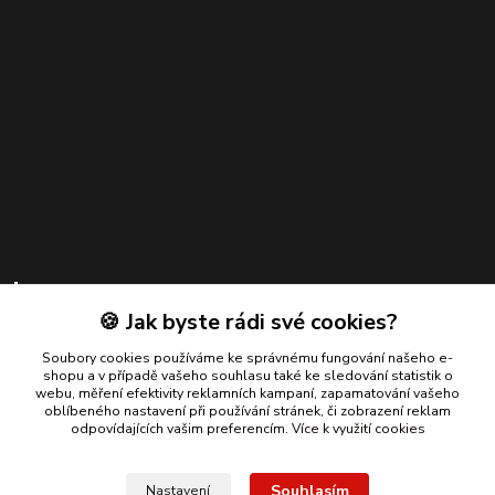
Kontakty
🍪 Jak byste rádi své cookies?
Zákaznická podpora
+420 739 924 550
Soubory cookies používáme ke správnému fungování našeho e-
shopu a v případě vašeho souhlasu také ke sledování statistik o
(Po-Pá, 8-17 hod.)
webu, měření efektivity reklamních kampaní, zapamatování vašeho
oblíbeného nastavení při používání stránek, či zobrazení reklam
info@bmautodily.cz
odpovídajících vašim preferencím.
Více k využití cookies
Souhlasím
Nastavení