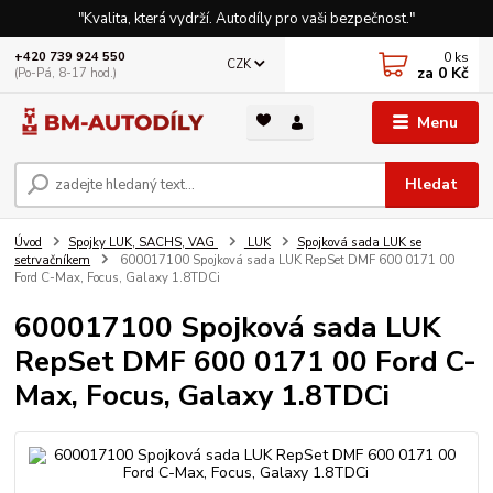
"Kvalita, která vydrží. Autodíly pro vaši bezpečnost."
0
ks
+420 739 924 550
CZK
za
0 Kč
(Po-Pá, 8-17 hod.)
Menu
Hledat
Úvod
Spojky LUK, SACHS, VAG
LUK
Spojková sada LUK se
setrvačníkem
600017100 Spojková sada LUK RepSet DMF 600 0171 00
Ford C-Max, Focus, Galaxy 1.8TDCi
600017100 Spojková sada LUK
RepSet DMF 600 0171 00 Ford C-
Max, Focus, Galaxy 1.8TDCi