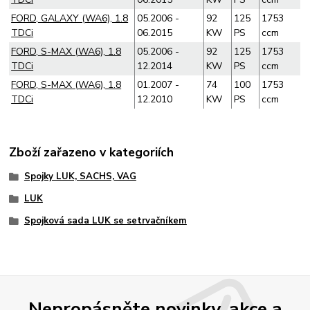
FORD, GALAXY (WA6), 1.8
05.2006 -
92
125
1753
TDCi
06.2015
KW
PS
ccm
FORD, S-MAX (WA6), 1.8
05.2006 -
92
125
1753
TDCi
12.2014
KW
PS
ccm
FORD, S-MAX (WA6), 1.8
01.2007 -
74
100
1753
TDCi
12.2010
KW
PS
ccm
Zboží zařazeno v kategoriích
Spojky LUK, SACHS, VAG
LUK
Spojková sada LUK se setrvačníkem
Nepropásněte novinky, akce a