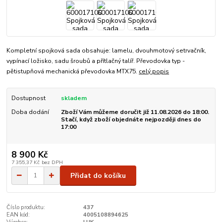
Kompletní spojková sada obsahuje: lamelu, dvouhmotový setrvačník,
vypínací ložisko, sadu šroubů a přítlačný talíř. Převodovka typ -
pětistupňová mechanická převodovka MTX75.
celý popis
Dostupnost
skladem
Doba dodání
Zboží Vám můžeme doručit již 11.08.2026 do 18:00.
Stačí, když zboží objednáte nejpozději dnes do
17:00
8 900 Kč
7 355,37 Kč
bez DPH
Přidat do košíku
Číslo produktu:
437
EAN kód:
4005108894625