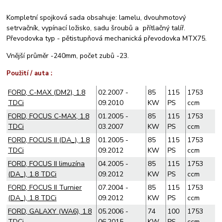
Kompletní spojková sada obsahuje: lamelu, dvouhmotový
setrvačník, vypínací ložisko, sadu šroubů a přítlačný talíř.
Převodovka typ - pětistupňová mechanická převodovka MTX75.
Vnější průměr -240mm, počet zubů -23.
:
Použití / auta
FORD, C-MAX (DM2), 1.8
02.2007 -
85
115
1753
TDCi
09.2010
KW
PS
ccm
FORD, FOCUS C-MAX, 1.8
01.2005 -
85
115
1753
TDCi
03.2007
KW
PS
ccm
FORD, FOCUS II (DA_), 1.8
01.2005 -
85
115
1753
TDCi
09.2012
KW
PS
ccm
FORD, FOCUS II limuzína
04.2005 -
85
115
1753
(DA_), 1.8 TDCi
09.2012
KW
PS
ccm
FORD, FOCUS II Turnier
07.2004 -
85
115
1753
(DA_), 1.8 TDCi
09.2012
KW
PS
ccm
FORD, GALAXY (WA6), 1.8
05.2006 -
74
100
1753
TDCi
06.2015
KW
PS
ccm