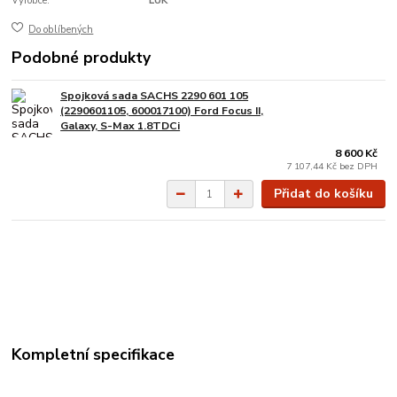
Výrobce:
LUK
Do oblíbených
Podobné produkty
Spojková sada SACHS 2290 601 105
(2290601105, 600017100) Ford Focus II,
Galaxy, S-Max 1.8TDCi
8 600 Kč
7 107,44 Kč
bez DPH
Přidat do košíku
Kompletní specifikace