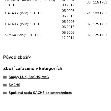
85
115
1753
1.8 TDCi
09.2012
05.2006 -
GALAXY (WM): 1.8 TDCi
74
100
1753
06.2015
05.2006 -
GALAXY (WM): 1.8 TDCi
92
125
1753
06.2015
05.2006 -
S-MAX (WS): 1.8 TDCi
92
125
1753
12.2014
Původ zboží
Zboží zařazeno v kategoriích
Spojky LUK, SACHS, VAG
SACHS
Spojková sada SACHS se setrvačníkem