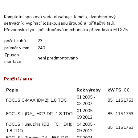
Kompletní spojková sada obsahuje: lamelu, dvouhmotový
setrvačník, vypínací ložisko, sadu šroubů a přítlačný talíř.
Převodovka typ - pětistupňová mechanická převodovka MTX75.
počet zubů
23
průměr v mm
240
Zpusob
neni predmontováno
montaze
Použití / auta :
Popis
Rok výroby
kW
PS
CC
01.2005 -
FOCUS C-MAX (DM2): 1.8 TDCi
85
115
1753
03.2007
01.2005 -
FOCUS II (DA_, HCP, DP): 1.8 TDCi
85
115
1753
09.2012
FOCUS II limuzína (DB_, FCH, DH):
04.2005 -
85
115
1753
1.8 TDCi
09.2012
FOCUS II Turnier (DA_, FFS, DS):
07.2004 -