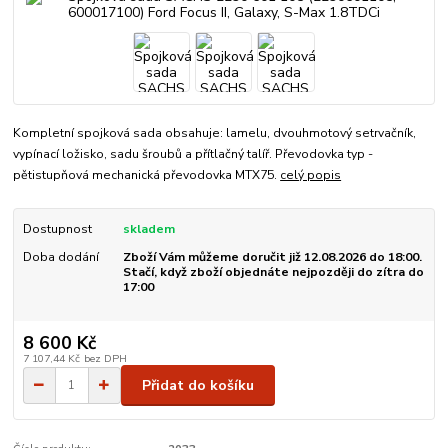
Kompletní spojková sada obsahuje: lamelu, dvouhmotový setrvačník,
vypínací ložisko, sadu šroubů a přítlačný talíř. Převodovka typ -
pětistupňová mechanická převodovka MTX75.
celý popis
Dostupnost
skladem
Doba dodání
Zboží Vám můžeme doručit již 12.08.2026 do 18:00.
Stačí, když zboží objednáte nejpozději do zítra do
17:00
8 600 Kč
7 107,44 Kč
bez DPH
Přidat do košíku