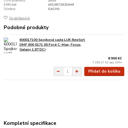
Číslo produktu:
2033
EAN kód:
4013872925049
Výrobce:
SACHS
Do oblíbených
Podobné produkty
600017100 Spojková sada LUK RepSet
DMF 600 0171 00 Ford C-Max, Focus,
Galaxy 1.8TDCi
8 900 Kč
7 355,37 Kč
bez DPH
Přidat do košíku
Kompletní specifikace