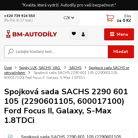
"Kvalita, která vydrží. Autodíly pro vaši bezpečnost."
0
ks
+420 739 924 550
CZK
za
0 Kč
(Po-Pá, 8-17 hod.)
Menu
Hledat
Úvod
Spojky LUK, SACHS, VAG
SACHS
Spojková sada SACHS se
setrvačníkem
Spojková sada SACHS 2290 601 105 (2290601105,
600017100) Ford Focus II, Galaxy, S-Max 1.8TDCi
Spojková sada SACHS 2290 601
105 (2290601105, 600017100)
Ford Focus II, Galaxy, S-Max
1.8TDCi